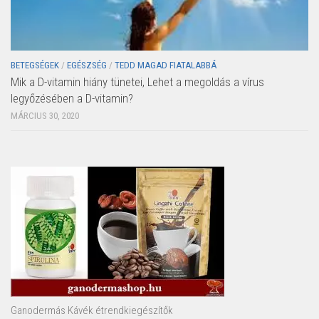
BETEGSÉGEK
/
EGÉSZSÉG
/
TEDD MAGAD FIATALABBÁ
Mik a D-vitamin hiány tünetei, Lehet a megoldás a vírus
legyőzésében a D-vitamin?
MÁRCIUS 30, 2020
Ganodermás Kávék étrendkiegészítők