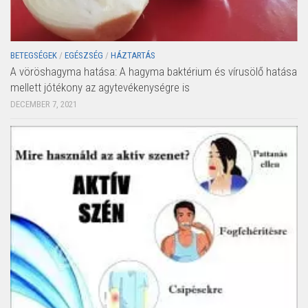
BETEGSÉGEK
/
EGÉSZSÉG
/
HÁZTARTÁS
A vöröshagyma hatása: A hagyma baktérium és vírusölő hatása
mellett jótékony az agytevékenységre is
DECEMBER 7, 2021