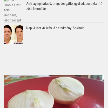
Anti-aging hatású, öregedésgátló, gyulladáscsökkentő
zöld limonádé
Napi 3 liter víz ivás. Az eredmény: Sokkoló!