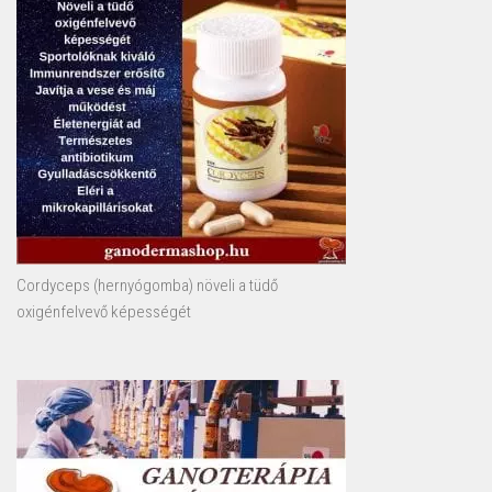
Cordyceps (hernyógomba) növeli a tüdő
oxigénfelvevő képességét