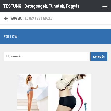
TESTÜNK - Betegségek, Tünetek, Fogyás
Skip to content
TAGGED:
TELJES TEST EDZÉS
FOLLOW:
Keresés: