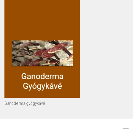
Ganoderma gyógykávé