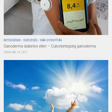
BETEGSÉGEK
/
EGÉSZSÉG
/
RÁK GYÓGYÍTÁS
Ganoderma diabetes ellen – Cukorbetegség ganoderma
FEBRUÁR 14, 2017