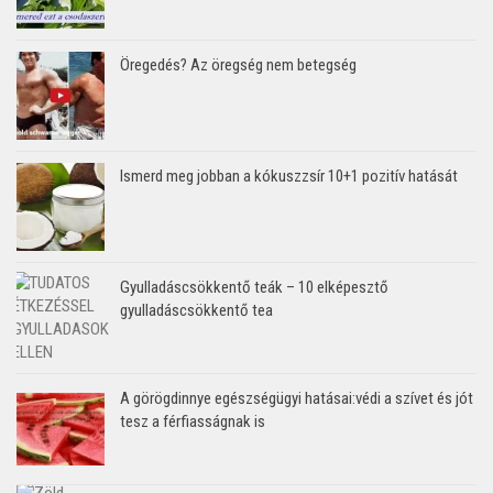
Öregedés? Az öregség nem betegség
Ismerd meg jobban a kókuszzsír 10+1 pozitív hatását
Gyulladáscsökkentő teák – 10 elképesztő
gyulladáscsökkentő tea
A görögdinnye egészségügyi hatásai:védi a szívet és jót
tesz a férfiasságnak is