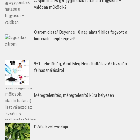
A spirulina és gyógygombák hatása a fogyásra –
valóban működik?
Citrom diéta? Beyonce 10 nap alatt 9 kilót fogyott a
limonádé segítségével!
9+1 Lehetőség, Amit Még Nem Tudtál az Aktiv szén
felhasználásáról
Méregtelenítés, méregtelenítő kúra helyesen
Diófa levél csodája