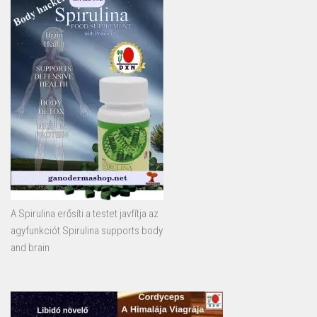
A Spirulina erősíti a testet javfítja az
agyfunkciót Spirulina supports body
and brain