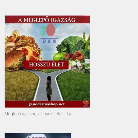
Meglepő igazság, a hosszú élet titka