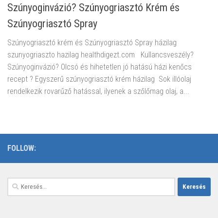
Szúnyoginvázió? Szúnyogriasztó Krém és
Szúnyogriasztó Spray
Szúnyogriasztó krém és Szúnyogriasztó Spray házilag
szunyogriaszto hazilag healthdigezt.com Kullancsveszély?
Szúnyoginvázió? Olcsó és hihetetlen jó hatású házi kenőcs
recept ? Egyszerű szúnyogriasztó krém házilag Sok illóolaj
rendelkezik rovarűző hatással, ilyenek a szőlőmag olaj, a...
FOLLOW:
Keresés: