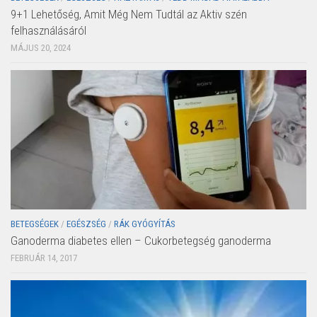
9+1 Lehetőség, Amit Még Nem Tudtál az Aktiv szén
felhasználásáról
MÁJUS 20, 2024
BETEGSÉGEK
/
EGÉSZSÉG
/
RÁK GYÓGYÍTÁS
Ganoderma diabetes ellen – Cukorbetegség ganoderma
FEBRUÁR 14, 2017