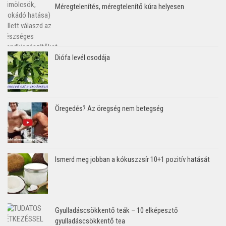
Méregtelenítés, méregtelenítő kúra helyesen
Diófa levél csodája
Öregedés? Az öregség nem betegség
Ismerd meg jobban a kókuszzsír 10+1 pozitív hatását
Gyulladáscsökkentő teák – 10 elképesztő
gyulladáscsökkentő tea