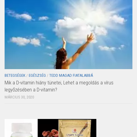
BETEGSÉGEK
/
EGÉSZSÉG
/
TEDD MAGAD FIATALABBÁ
Mik a D-vitamin hiány tünetei, Lehet a megoldás a vírus
legyőzésében a D-vitamin?
MÁRCIUS 30, 2020