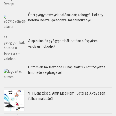
Őszi gyógynövények hatásai csipkebogyó, kökény,
boróka, bodza, galagonya, madárberkenye
A spirulina és gyógygombák hatása a fogyásra –
valóban működik?
Citrom diéta? Beyonce 10 nap alatt 9 kilót fogyott a
limonádé segítségével!
9+1 Lehetőség, Amit Még Nem Tudtál az Aktiv szén
felhasználásáról