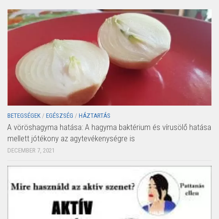
BETEGSÉGEK
/
EGÉSZSÉG
/
HÁZTARTÁS
A vöröshagyma hatása: A hagyma baktérium és vírusölő hatása
mellett jótékony az agytevékenységre is
DECEMBER 7, 2021