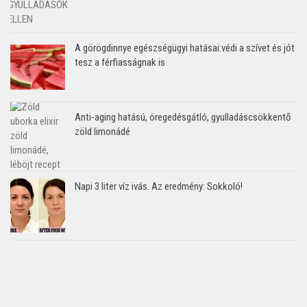
A görögdinnye egészségügyi hatásai:védi a szívet és jót
tesz a férfiasságnak is
Anti-aging hatású, öregedésgátló, gyulladáscsökkentő
zöld limonádé
Napi 3 liter víz ivás. Az eredmény: Sokkoló!