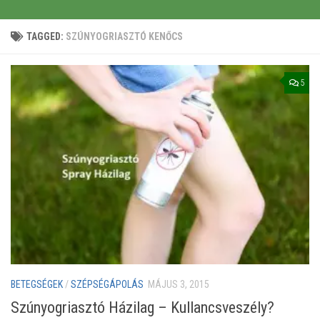
TAGGED:
SZÚNYOGRIASZTÓ KENŐCS
5
BETEGSÉGEK
/
SZÉPSÉGÁPOLÁS
MÁJUS 3, 2015
Szúnyogriasztó Házilag – Kullancsveszély?