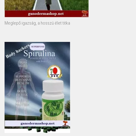
Meglepő igazság, a hosszú élet titka