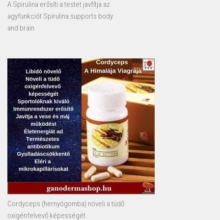
A Spirulina erősíti a testet javfítja az
agyfunkciót Spirulina supports body
and brain
Cordyceps (hernyógomba) növeli a tüdő
oxigénfelvevő képességét