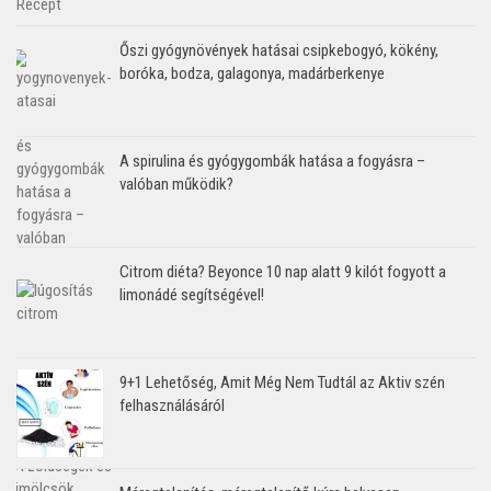
Őszi gyógynövények hatásai csipkebogyó, kökény,
boróka, bodza, galagonya, madárberkenye
A spirulina és gyógygombák hatása a fogyásra –
valóban működik?
Citrom diéta? Beyonce 10 nap alatt 9 kilót fogyott a
limonádé segítségével!
9+1 Lehetőség, Amit Még Nem Tudtál az Aktiv szén
felhasználásáról