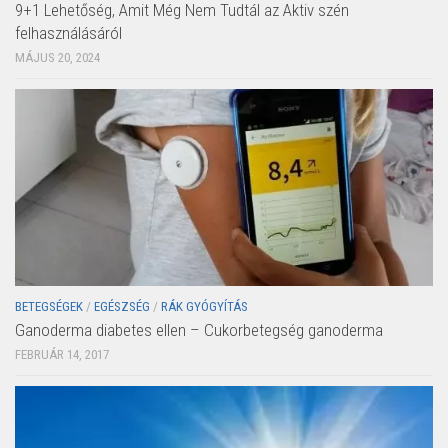
9+1 Lehetőség, Amit Még Nem Tudtál az Aktiv szén
felhasználásáról
MÁJUS 20, 2024
BETEGSÉGEK
/
EGÉSZSÉG
/
RÁK GYÓGYÍTÁS
Ganoderma diabetes ellen – Cukorbetegség ganoderma
FEBRUÁR 14, 2017