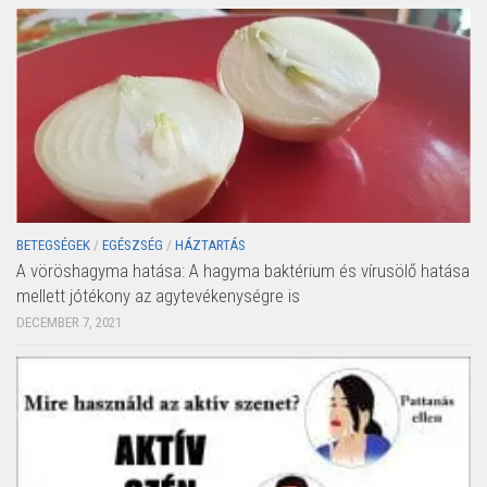
BETEGSÉGEK
/
EGÉSZSÉG
/
HÁZTARTÁS
A vöröshagyma hatása: A hagyma baktérium és vírusölő hatása
mellett jótékony az agytevékenységre is
DECEMBER 7, 2021