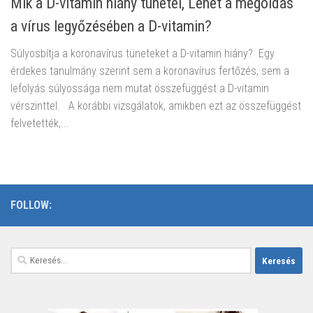
Mik a D-vitamin hiány tünetei, Lehet a megoldás
a vírus legyőzésében a D-vitamin?
Súlyosbítja a koronavírus tüneteket a D-vitamin hiány? Egy
érdekes tanulmány szerint sem a koronavírus fertőzés, sem a
lefolyás súlyossága nem mutat összefüggést a D-vitamin
vérszinttel. A korábbi vizsgálatok, amikben ezt az összefüggést
felvetették,...
FOLLOW:
Keresés: