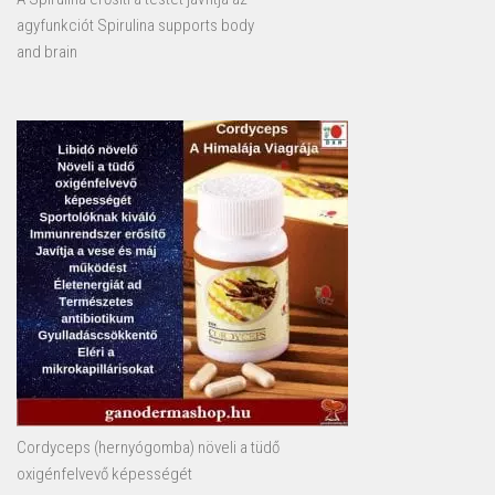
agyfunkciót Spirulina supports body
and brain
Cordyceps (hernyógomba) növeli a tüdő
oxigénfelvevő képességét