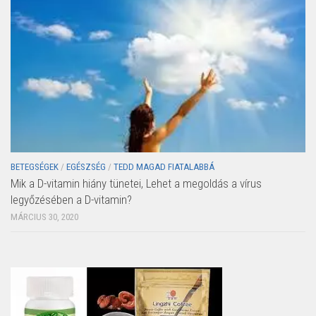
BETEGSÉGEK
/
EGÉSZSÉG
/
TEDD MAGAD FIATALABBÁ
Mik a D-vitamin hiány tünetei, Lehet a megoldás a vírus
legyőzésében a D-vitamin?
MÁRCIUS 30, 2020