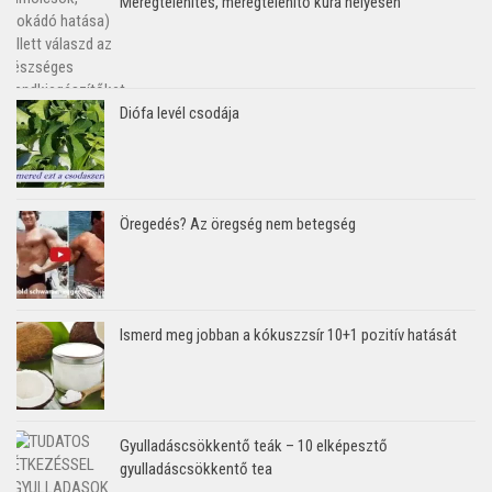
Méregtelenítés, méregtelenítő kúra helyesen
Diófa levél csodája
Öregedés? Az öregség nem betegség
Ismerd meg jobban a kókuszzsír 10+1 pozitív hatását
Gyulladáscsökkentő teák – 10 elképesztő
gyulladáscsökkentő tea