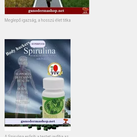
Meglepő igazság, a hosszú élet titka
A Spirulina erősíti a testet javfítja az