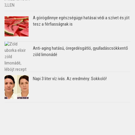
A görögdinnye egészségügyi hatásai:védi a szívet és jót
tesz a férfiasságnak is
Anti-aging hatású, öregedésgátló, gyulladáscsökkentő
zöld limonádé
Napi 3 liter víz ivás. Az eredmény: Sokkoló!