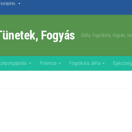
Testépítés
Tünetek, Fogyás
Diéta, fogyókúra, fogyás, t
Szépségápolás
Potencia
Fogyókúra, diéta
Egészség