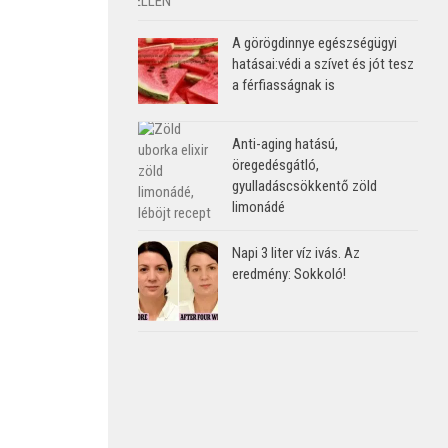
A görögdinnye egészségügyi
hatásai:védi a szívet és jót tesz
a férfiasságnak is
Anti-aging hatású,
öregedésgátló,
gyulladáscsökkentő zöld
limonádé
Napi 3 liter víz ivás. Az
eredmény: Sokkoló!