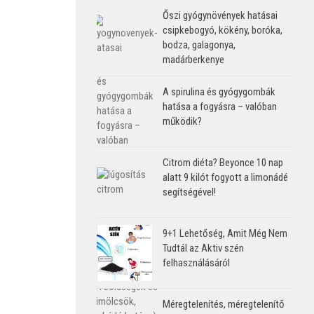
Őszi gyógynövények hatásai
csipkebogyó, kökény, boróka,
bodza, galagonya,
madárberkenye
A spirulina és gyógygombák
hatása a fogyásra – valóban
működik?
Citrom diéta? Beyonce 10 nap
alatt 9 kilót fogyott a limonádé
segítségével!
9+1 Lehetőség, Amit Még Nem
Tudtál az Aktiv szén
felhasználásáról
Méregtelenítés, méregtelenítő