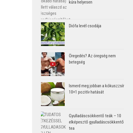
kúra helyesen
Diófa levél csodája
Öregedés? Az öregség nem
betegség
Ismerd meg jobban a kókuszzsír
10+1 pozitív hatását
Gyulladáscsökkentő teák – 10
elképesztő gyulladáscsökkentő
tea