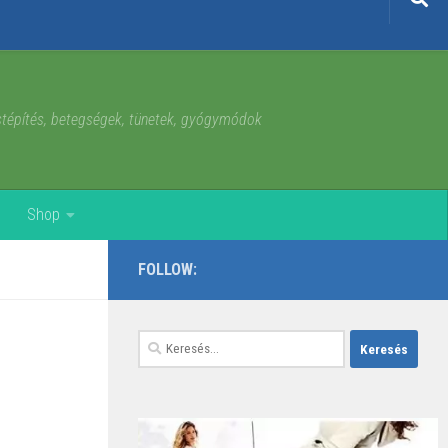
estépítés, betegségek, tünetek, gyógymódok
Shop
FOLLOW:
Keresés: