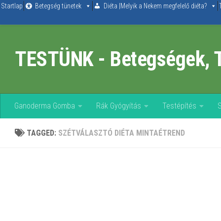
Startlap
Betegség tünetek
Diéta |Melyik a Nekem megfelelő diéta?
Skip to content
TESTÜNK - Betegségek, 
Ganoderma Gomba
Rák Gyógyítás
Testépítés
TAGGED:
SZÉTVÁLASZTÓ DIÉTA MINTAÉTREND