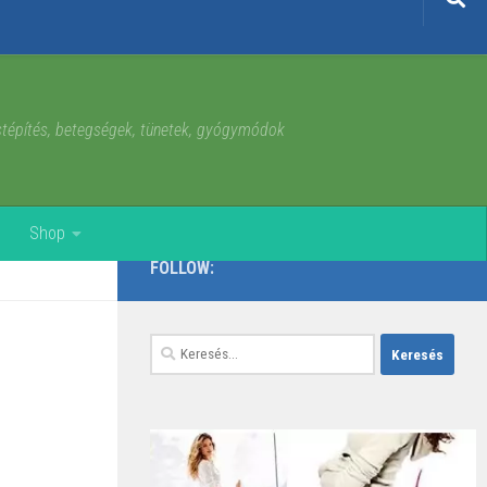
estépítés, betegségek, tünetek, gyógymódok
Shop
FOLLOW:
Keresés: