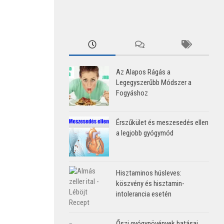
Az Alapos Rágás a
Legegyszerűbb Módszer a
Fogyáshoz
Érszűkület és meszesedés ellen
a legjobb gyógymód
Hisztaminos húsleves:
köszvény és hisztamin-
intolerancia esetén
Őszi gyógynövények hatásai