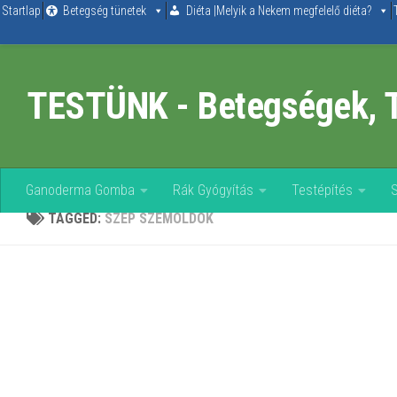
Startlap
Betegség tünetek
Diéta |Melyik a Nekem megfelelő diéta?
Skip to content
TESTÜNK - Betegségek, 
Ganoderma Gomba
Rák Gyógyítás
Testépítés
TAGGED:
SZÉP SZEMÖLDÖK