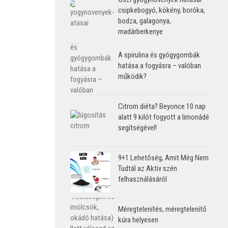
csipkebogyó, kökény, boróka,
bodza, galagonya,
madárberkenye
A spirulina és gyógygombák
hatása a fogyásra – valóban
működik?
Citrom diéta? Beyonce 10 nap
alatt 9 kilót fogyott a limonádé
segítségével!
9+1 Lehetőség, Amit Még Nem
Tudtál az Aktiv szén
felhasználásáról
Méregtelenítés, méregtelenítő
kúra helyesen