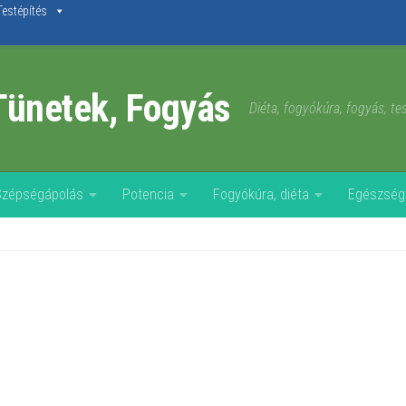
Testépítés
Tünetek, Fogyás
Diéta, fogyókúra, fogyás, t
Szépségápolás
Potencia
Fogyókúra, diéta
Egészség