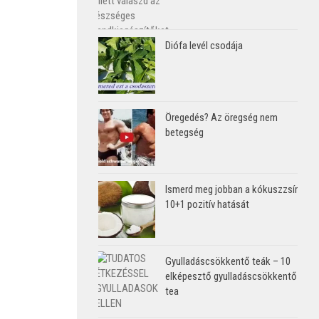
Diófa levél csodája
Öregedés? Az öregség nem
betegség
Ismerd meg jobban a kókuszzsír
10+1 pozitív hatását
Gyulladáscsökkentő teák – 10
elképesztő gyulladáscsökkentő
tea