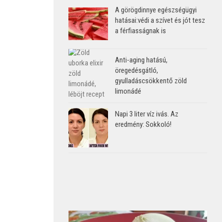
A görögdinnye egészségügyi
hatásai:védi a szívet és jót tesz
a férfiasságnak is
Anti-aging hatású,
öregedésgátló,
gyulladáscsökkentő zöld
limonádé
Napi 3 liter víz ivás. Az
eredmény: Sokkoló!