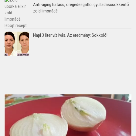
Anti-aging hatású, öregedésgátló, gyulladáscsökkentő
zöld limonádé
Napi 3 liter víz ivás. Az eredmény: Sokkoló!