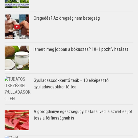
Öregedés? Az öregség nem betegség
Ismerd meg jobban a kókuszzsír 10+1 pozitív hatását
Gyulladáscsökkentő teák – 10 elképesztő
gyulladáscsökkentő tea
A görögdinnye egészségügyi hatásai:védi a szívet és jót
tesz a férfiasságnak is