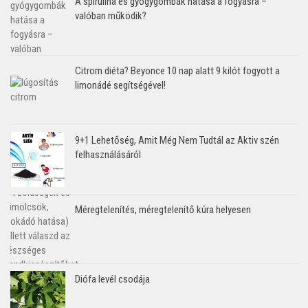
A spirulina és gyógygombák hatása a fogyásra –
valóban működik?
Citrom diéta? Beyonce 10 nap alatt 9 kilót fogyott a
limonádé segítségével!
9+1 Lehetőség, Amit Még Nem Tudtál az Aktiv szén
felhasználásáról
Méregtelenítés, méregtelenítő kúra helyesen
Diófa levél csodája