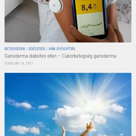
BETEGSÉGEK
/
EGÉSZSÉG
/
RÁK GYÓGYÍTÁS
Ganoderma diabetes ellen – Cukorbetegség ganoderma
FEBRUÁR 14, 2017