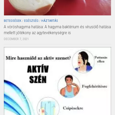
BETEGSÉGEK
/
EGÉSZSÉG
/
HÁZTARTÁS
A vöröshagyma hatása: A hagyma baktérium és vírusölő hatása
mellett jótékony az agytevékenységre is
DECEMBER 7, 2021