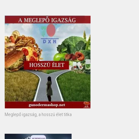
Meglepő igazság, a hosszú élet titka