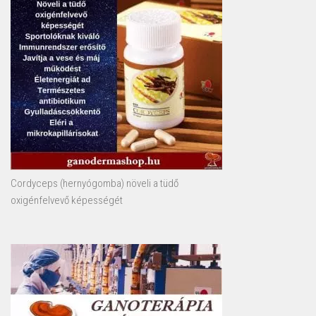
Cordyceps (hernyógomba) növeli a tüdő
oxigénfelvevő képességét