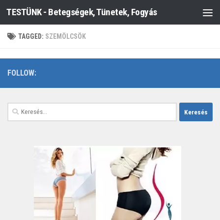
TESTÜNK - Betegségek, Tünetek, Fogyás
Skip to content
TAGGED:
SZEMÖLCSÖK
FOLLOW:
Keresés: