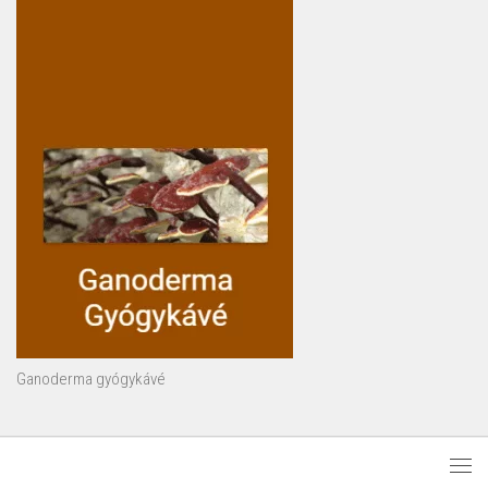
Ganoderma gyógykávé