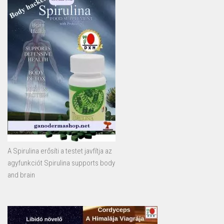
A Spirulina erősíti a testet javfítja az
agyfunkciót Spirulina supports body
and brain