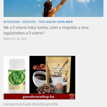
BETEGSÉGEK
/
EGÉSZSÉG
/
TEDD MAGAD FIATALABBÁ
Mik a D-vitamin hiány tünetei, Lehet a megoldás a vírus
legyőzésében a D-vitamin?
MÁRCIUS 30, 2020
Ganodermás Kávék étrendkiegészítők