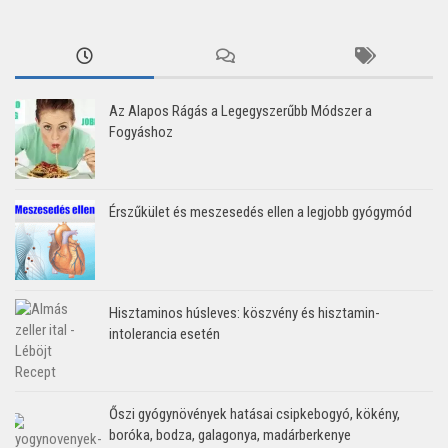
Az Alapos Rágás a Legegyszerűbb Módszer a
Fogyáshoz
Érszűkület és meszesedés ellen a legjobb gyógymód
Hisztaminos húsleves: köszvény és hisztamin-
intolerancia esetén
Őszi gyógynövények hatásai csipkebogyó, kökény,
boróka, bodza, galagonya, madárberkenye