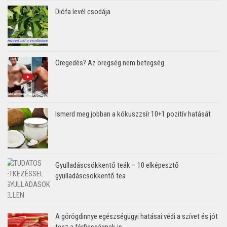
Diófa levél csodája
Öregedés? Az öregség nem betegség
Ismerd meg jobban a kókuszzsír 10+1 pozitív hatását
Gyulladáscsökkentő teák – 10 elképesztő
gyulladáscsökkentő tea
A görögdinnye egészségügyi hatásai:védi a szívet és jót
tesz a férfiasságnak is