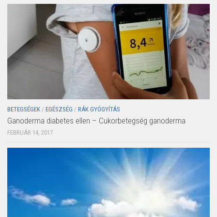
BETEGSÉGEK
/
EGÉSZSÉG
/
RÁK GYÓGYÍTÁS
Ganoderma diabetes ellen – Cukorbetegség ganoderma
FEBRUÁR 14, 2017