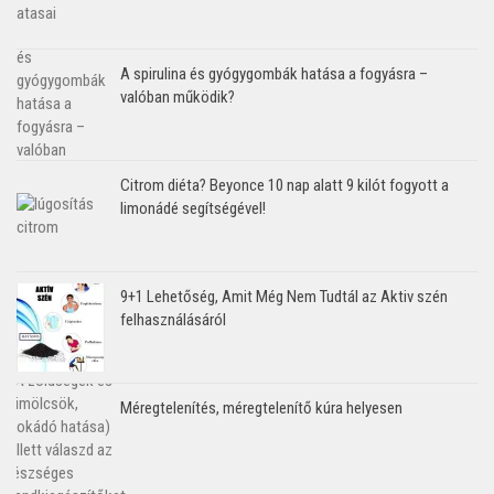
A spirulina és gyógygombák hatása a fogyásra –
valóban működik?
Citrom diéta? Beyonce 10 nap alatt 9 kilót fogyott a
limonádé segítségével!
9+1 Lehetőség, Amit Még Nem Tudtál az Aktiv szén
felhasználásáról
Méregtelenítés, méregtelenítő kúra helyesen