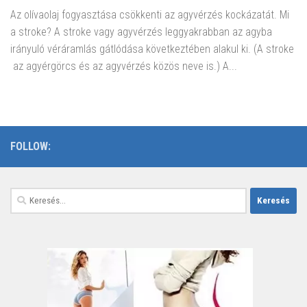
Az olívaolaj fogyasztása csökkenti az agyvérzés kockázatát. Mi
a stroke? A stroke vagy agyvérzés leggyakrabban az agyba
irányuló véráramlás gátlódása következtében alakul ki. (A stroke
az agyérgörcs és az agyvérzés közös neve is.) A...
FOLLOW:
Keresés: