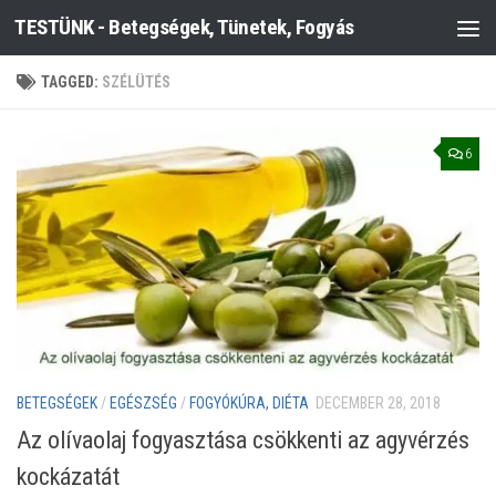
TESTÜNK - Betegségek, Tünetek, Fogyás
Skip to content
TAGGED:
SZÉLÜTÉS
6
BETEGSÉGEK
/
EGÉSZSÉG
/
FOGYÓKÚRA, DIÉTA
DECEMBER 28, 2018
Az olívaolaj fogyasztása csökkenti az agyvérzés
kockázatát