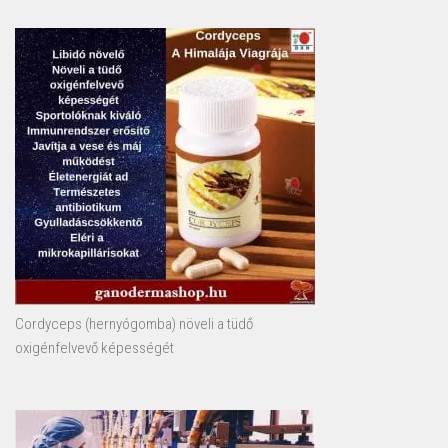
Cordyceps (hernyógomba) növeli a tüdő
oxigénfelvevő képességét