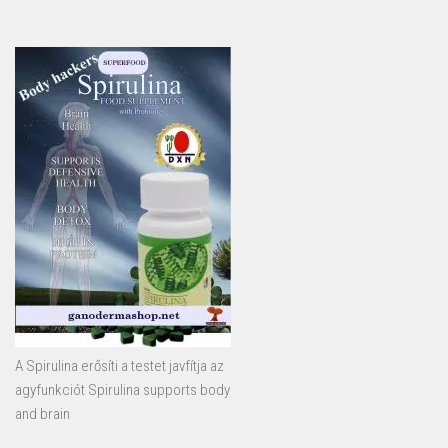
A Spirulina erősíti a testet javfítja az
agyfunkciót Spirulina supports body
and brain