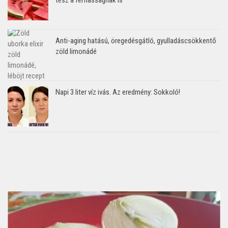
Anti-aging hatású, öregedésgátló, gyulladáscsökkentő
zöld limonádé
Napi 3 liter víz ivás. Az eredmény: Sokkoló!