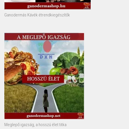
Ganodermás Kávék étrendkiegészítők
Meglepő igazság, a hosszú élet titka