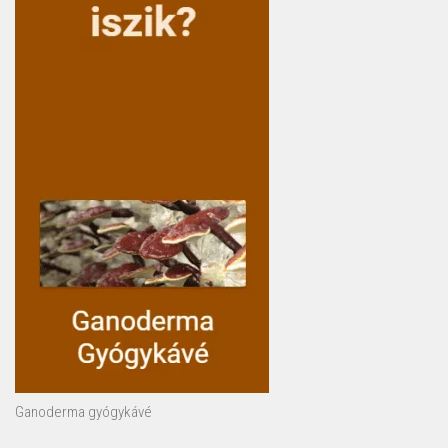
Ganoderma gyógykávé