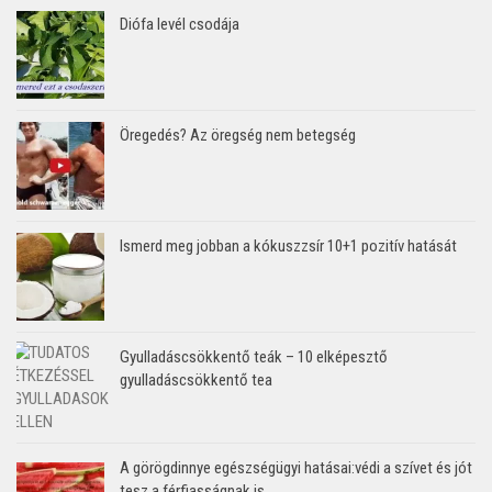
Diófa levél csodája
Öregedés? Az öregség nem betegség
Ismerd meg jobban a kókuszzsír 10+1 pozitív hatását
Gyulladáscsökkentő teák – 10 elképesztő
gyulladáscsökkentő tea
A görögdinnye egészségügyi hatásai:védi a szívet és jót
tesz a férfiasságnak is