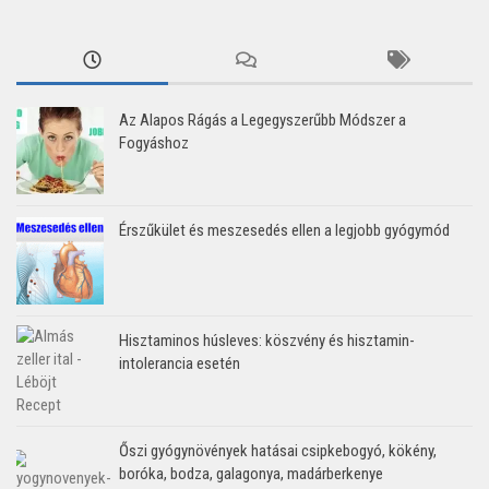
Az Alapos Rágás a Legegyszerűbb Módszer a
Fogyáshoz
Érszűkület és meszesedés ellen a legjobb gyógymód
Hisztaminos húsleves: köszvény és hisztamin-
intolerancia esetén
Őszi gyógynövények hatásai csipkebogyó, kökény,
boróka, bodza, galagonya, madárberkenye