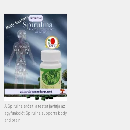
A Spirulina erősíti a testet javfítja az
agyfunkciót Spirulina supports body
and brain