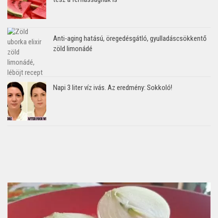
Anti-aging hatású, öregedésgátló, gyulladáscsökkentő
zöld limonádé
Napi 3 liter víz ivás. Az eredmény: Sokkoló!