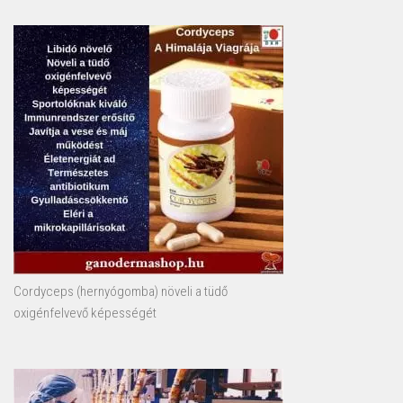
Cordyceps (hernyógomba) növeli a tüdő
oxigénfelvevő képességét