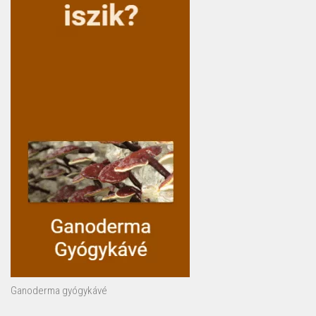
Ganoderma gyógykávé