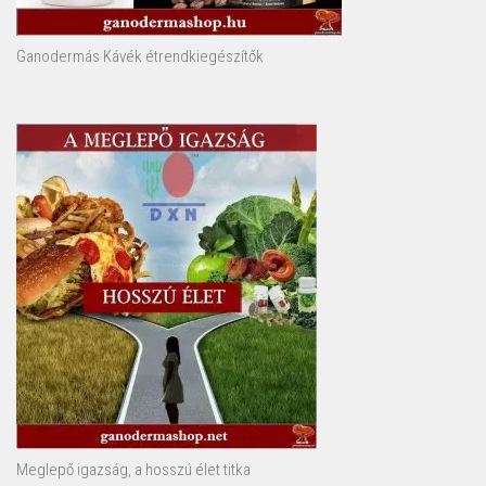
Ganodermás Kávék étrendkiegészítők
Meglepő igazság, a hosszú élet titka