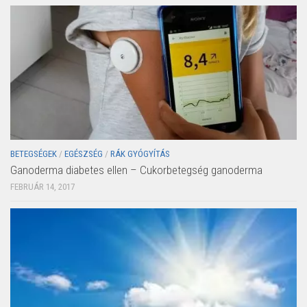
BETEGSÉGEK
/
EGÉSZSÉG
/
RÁK GYÓGYÍTÁS
Ganoderma diabetes ellen – Cukorbetegség ganoderma
FEBRUÁR 14, 2017