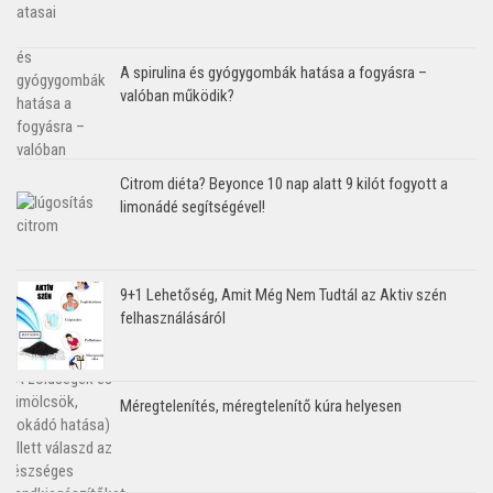
A spirulina és gyógygombák hatása a fogyásra –
valóban működik?
Citrom diéta? Beyonce 10 nap alatt 9 kilót fogyott a
limonádé segítségével!
9+1 Lehetőség, Amit Még Nem Tudtál az Aktiv szén
felhasználásáról
Méregtelenítés, méregtelenítő kúra helyesen