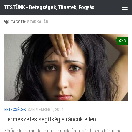
TESTÜNK - Betegségek, Tünetek, Fogyás
Skip to content
TAGGED:
SZARKALÁB
3
BETEGSÉGEK
SZEPTEMBER 1, 2014
Természetes segítség a ráncok ellen
Bőrfiatalítás, ránctalanítás, ráncok, fiatal bőr, feszes bőr, puha