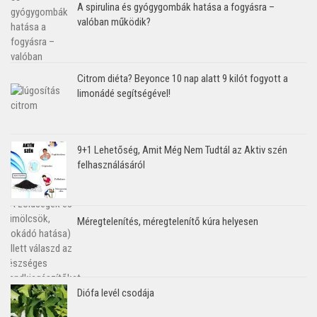
A spirulina és gyógygombák hatása a fogyásra –
valóban működik?
Citrom diéta? Beyonce 10 nap alatt 9 kilót fogyott a
limonádé segítségével!
9+1 Lehetőség, Amit Még Nem Tudtál az Aktiv szén
felhasználásáról
Méregtelenítés, méregtelenítő kúra helyesen
Diófa levél csodája