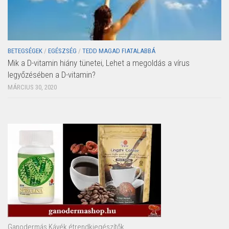
BETEGSÉGEK
/
EGÉSZSÉG
/
TEDD MAGAD FIATALABBÁ
Mik a D-vitamin hiány tünetei, Lehet a megoldás a vírus
legyőzésében a D-vitamin?
MÁRCIUS 30, 2020
Ganodermás Kávék étrendkiegészítők