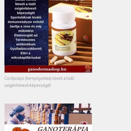
Cordyceps (hernyógomba) növeli a tüdő
oxigénfelvevő képességét