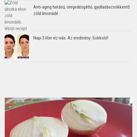
Anti-aging hatású, öregedésgátló, gyulladáscsökkentő
zöld limonádé
Napi 3 liter víz ivás. Az eredmény: Sokkoló!