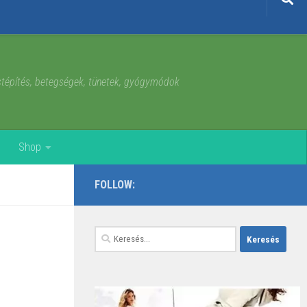
estépítés, betegségek, tünetek, gyógymódok
Shop
FOLLOW:
Keresés: