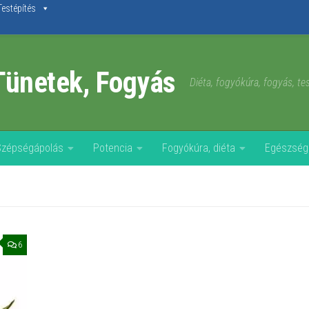
Testépítés
Tünetek, Fogyás
Diéta, fogyókúra, fogyás, t
Szépségápolás
Potencia
Fogyókúra, diéta
Egészség
6