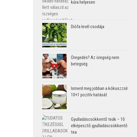
kúra helyesen
Diófa levél csodája
Öregedés? Az öregség nem
betegség
Ismerd meg jobban a kókuszzsír
10+1 pozitív hatását
Gyulladáscsökkentő teák – 10
elképesztő gyulladáscsökkentő
tea