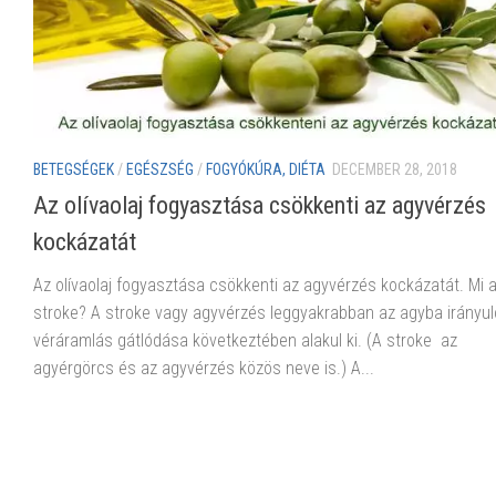
BETEGSÉGEK
/
EGÉSZSÉG
/
FOGYÓKÚRA, DIÉTA
DECEMBER 28, 2018
Az olívaolaj fogyasztása csökkenti az agyvérzés
kockázatát
Az olívaolaj fogyasztása csökkenti az agyvérzés kockázatát. Mi 
stroke? A stroke vagy agyvérzés leggyakrabban az agyba irányul
véráramlás gátlódása következtében alakul ki. (A stroke az
agyérgörcs és az agyvérzés közös neve is.) A...