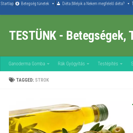
Startlap
Betegség tünetek
Diéta |Melyik a Nekem megfelelő diéta?
Skip to content
TESTÜNK - Betegségek, 
Ganoderma Gomba
Rák Gyógyítás
Testépítés
TAGGED:
STROK