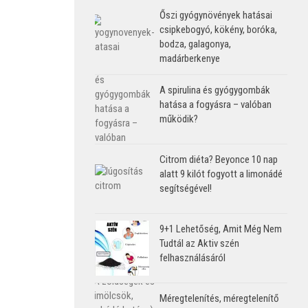
Őszi gyógynövények hatásai
csipkebogyó, kökény, boróka,
bodza, galagonya,
madárberkenye
A spirulina és gyógygombák
hatása a fogyásra – valóban
működik?
Citrom diéta? Beyonce 10 nap
alatt 9 kilót fogyott a limonádé
segítségével!
9+1 Lehetőség, Amit Még Nem
Tudtál az Aktiv szén
felhasználásáról
Méregtelenítés, méregtelenítő