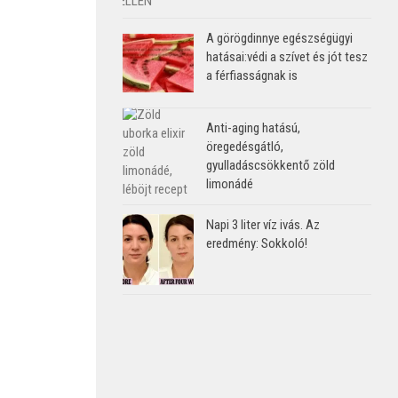
A görögdinnye egészségügyi
hatásai:védi a szívet és jót tesz
a férfiasságnak is
Anti-aging hatású,
öregedésgátló,
gyulladáscsökkentő zöld
limonádé
Napi 3 liter víz ivás. Az
eredmény: Sokkoló!