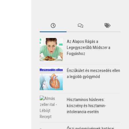
Az Alapos Rágás a
Legegyszerűbb Módszer a
Fogyáshoz
Érszűkület és meszesedés ellen
a legjobb gyógymód
Hisztaminos húsleves:
köszvény és hisztamin-
intolerancia esetén
Őszi gyógynövények hatásai