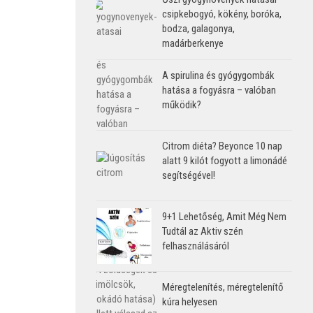
csipkebogyó, kökény, boróka,
bodza, galagonya,
madárberkenye
A spirulina és gyógygombák
hatása a fogyásra – valóban
működik?
Citrom diéta? Beyonce 10 nap
alatt 9 kilót fogyott a limonádé
segítségével!
9+1 Lehetőség, Amit Még Nem
Tudtál az Aktiv szén
felhasználásáról
Méregtelenítés, méregtelenítő
kúra helyesen