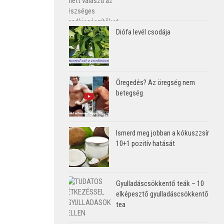
Diófa levél csodája
Öregedés? Az öregség nem
betegség
Ismerd meg jobban a kókuszzsír
10+1 pozitív hatását
Gyulladáscsökkentő teák – 10
elképesztő gyulladáscsökkentő
tea