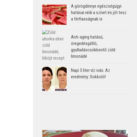
A görögdinnye egészségügyi
hatásai:védi a szívet és jót tesz
a férfiasságnak is
Anti-aging hatású,
öregedésgátló,
gyulladáscsökkentő zöld
limonádé
Napi 3 liter víz ivás. Az
eredmény: Sokkoló!