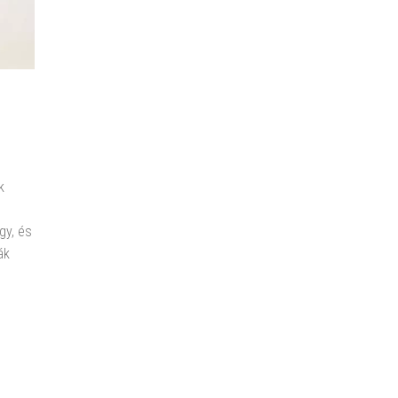
k
gy, és
ák