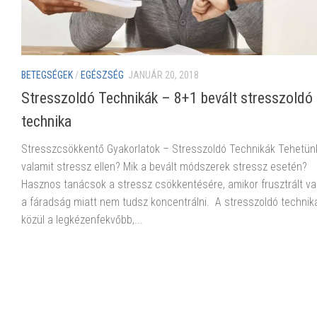
BETEGSÉGEK
/
EGÉSZSÉG
JANUÁR 20, 2018
Stresszoldó Technikák – 8+1 bevált stresszoldó
technika
Stresszcsökkentő Gyakorlatok – Stresszoldó Technikák Tehetün
valamit stressz ellen? Mik a bevált módszerek stressz esetén?
Hasznos tanácsok a stressz csökkentésére, amikor frusztrált va
a fáradság miatt nem tudsz koncentrálni. A stresszoldó technik
közül a legkézenfekvőbb,...