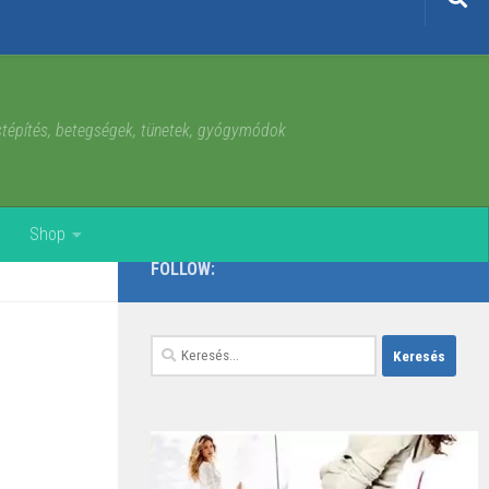
estépítés, betegségek, tünetek, gyógymódok
Shop
FOLLOW:
Keresés: