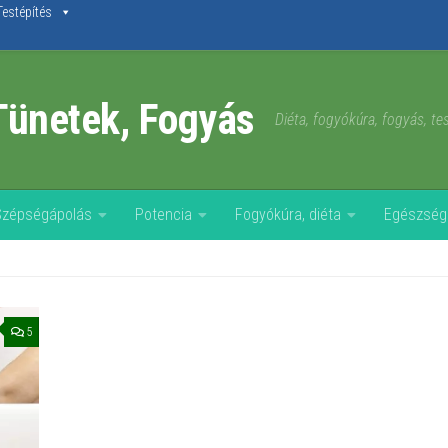
Testépítés
Tünetek, Fogyás
Diéta, fogyókúra, fogyás, t
Szépségápolás
Potencia
Fogyókúra, diéta
Egészség
5