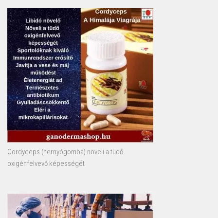
Cordyceps (hernyógomba) növeli a tüdő
oxigénfelvevő képességét