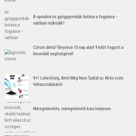
A spirulina és gyógygombák hatása a fogyásra –
valóban működik?
Citrom diéta? Beyonce 10 nap alatt 9 kilót fogyott a
limonádé segítségével!
9+1 Lehetőség, Amit Még Nem Tudtál az Aktiv szén
felhasználásáról
Méregtelenítés, méregtelenítő kúra helyesen