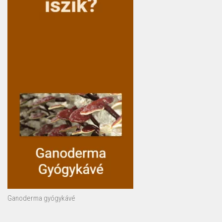
Ganoderma gyógykávé