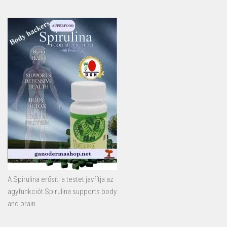
A Spirulina erősíti a testet javfítja az
agyfunkciót Spirulina supports body
and brain