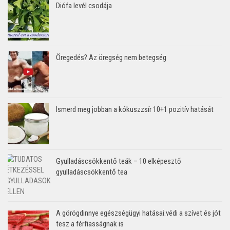
Diófa levél csodája
Öregedés? Az öregség nem betegség
Ismerd meg jobban a kókuszzsír 10+1 pozitív hatását
Gyulladáscsökkentő teák – 10 elképesztő
gyulladáscsökkentő tea
A görögdinnye egészségügyi hatásai:védi a szívet és jót
tesz a férfiasságnak is