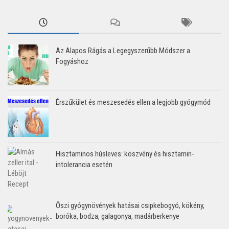
Az Alapos Rágás a Legegyszerűbb Módszer a
Fogyáshoz
Érszűkület és meszesedés ellen a legjobb gyógymód
Hisztaminos húsleves: köszvény és hisztamin-
intolerancia esetén
Őszi gyógynövények hatásai csipkebogyó, kökény,
boróka, bodza, galagonya, madárberkenye