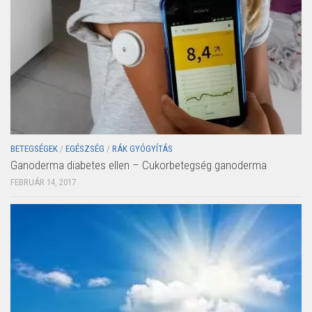
BETEGSÉGEK
/
EGÉSZSÉG
/
RÁK GYÓGYÍTÁS
Ganoderma diabetes ellen – Cukorbetegség ganoderma
FEBRUÁR 14, 2017