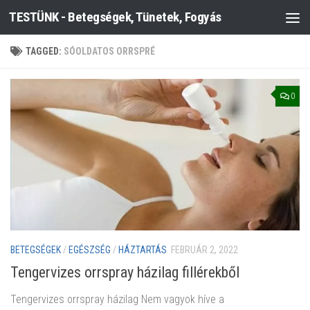
TESTÜNK - Betegségek, Tünetek, Fogyás
Skip to content
TAGGED:
SÓOLDATOS ORRSPRÉ
0
BETEGSÉGEK
/
EGÉSZSÉG
/
HÁZTARTÁS
FEBRUÁR 2, 2022
Tengervizes orrspray házilag fillérekből
Tengervizes orrspray házilag Nem vagyok híve a