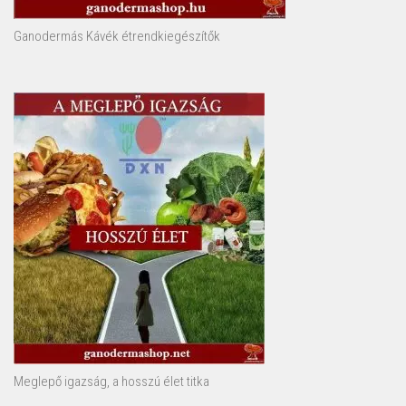
Ganodermás Kávék étrendkiegészítők
Meglepő igazság, a hosszú élet titka