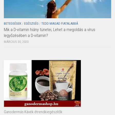
BETEGSÉGEK
/
EGÉSZSÉG
/
TEDD MAGAD FIATALABBÁ
Mik a D-vitamin hiány tünetei, Lehet a megoldás a vírus
legyőzésében a D-vitamin?
MÁRCIUS 30, 2020
Ganodermás Kávék étrendkiegészítők