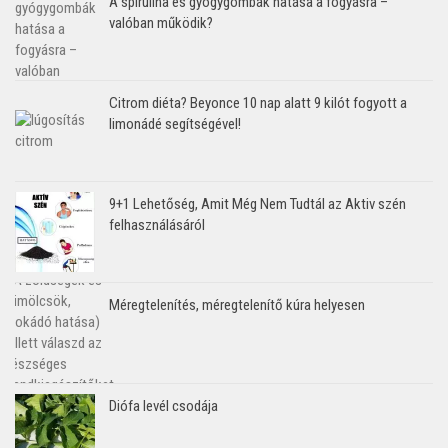
A spirulina és gyógygombák hatása a fogyásra –
valóban működik?
Citrom diéta? Beyonce 10 nap alatt 9 kilót fogyott a
limonádé segítségével!
9+1 Lehetőség, Amit Még Nem Tudtál az Aktiv szén
felhasználásáról
Méregtelenítés, méregtelenítő kúra helyesen
Diófa levél csodája