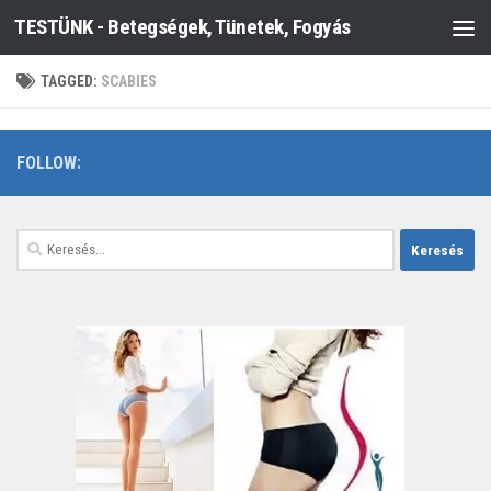
TESTÜNK - Betegségek, Tünetek, Fogyás
Skip to content
TAGGED:
SCABIES
FOLLOW:
Keresés: