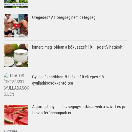
Öregedés? Az öregség nem betegség
Ismerd meg jobban a kókuszzsír 10+1 pozitív hatását
Gyulladáscsökkentő teák – 10 elképesztő
gyulladáscsökkentő tea
A görögdinnye egészségügyi hatásai:védi a szívet és jót
tesz a férfiasságnak is