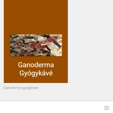
Ganoderma gyógykávé