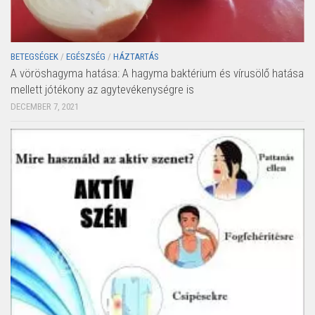
BETEGSÉGEK
/
EGÉSZSÉG
/
HÁZTARTÁS
A vöröshagyma hatása: A hagyma baktérium és vírusölő hatása
mellett jótékony az agytevékenységre is
DECEMBER 7, 2021