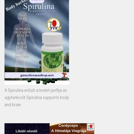
A Spirulina erősíti a testet javfítja az
agyfunkciót Spirulina supports body
and brain