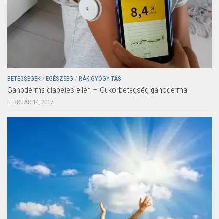
BETEGSÉGEK
/
EGÉSZSÉG
/
RÁK GYÓGYÍTÁS
Ganoderma diabetes ellen – Cukorbetegség ganoderma
FEBRUÁR 14, 2017