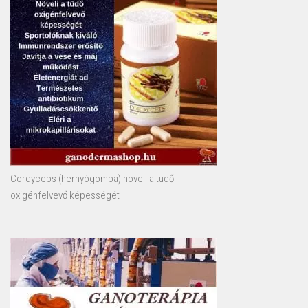
Cordyceps (hernyógomba) növeli a tüdő
oxigénfelvevő képességét