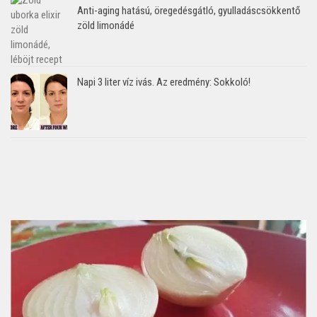
Anti-aging hatású, öregedésgátló, gyulladáscsökkentő
zöld limonádé
Napi 3 liter víz ivás. Az eredmény: Sokkoló!