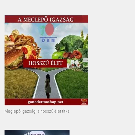
Meglepő igazság, a hosszú élet titka