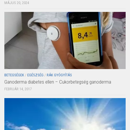
MÁJUS 20, 2024
BETEGSÉGEK
/
EGÉSZSÉG
/
RÁK GYÓGYÍTÁS
Ganoderma diabetes ellen – Cukorbetegség ganoderma
FEBRUÁR 14, 2017