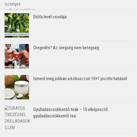
Diófa levél csodája
Öregedés? Az öregség nem betegség
Ismerd meg jobban a kókuszzsír 10+1 pozitív hatását
Gyulladáscsökkentő teák – 10 elképesztő
gyulladáscsökkentő tea