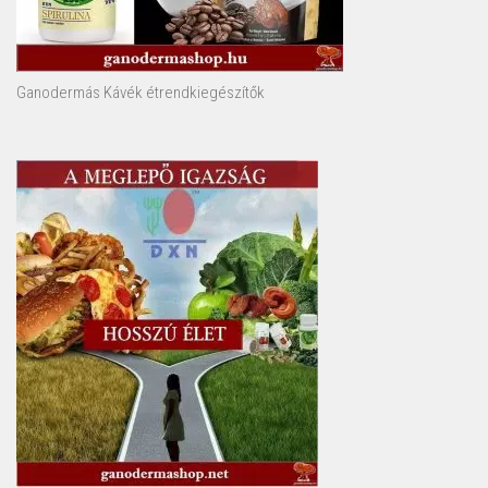
Ganodermás Kávék étrendkiegészítők