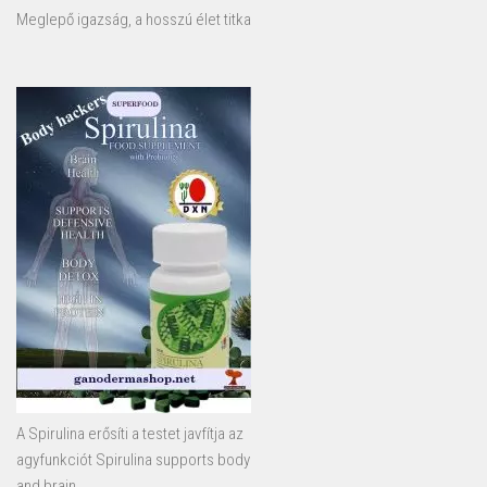
Meglepő igazság, a hosszú élet titka
A Spirulina erősíti a testet javfítja az
agyfunkciót Spirulina supports body
and brain