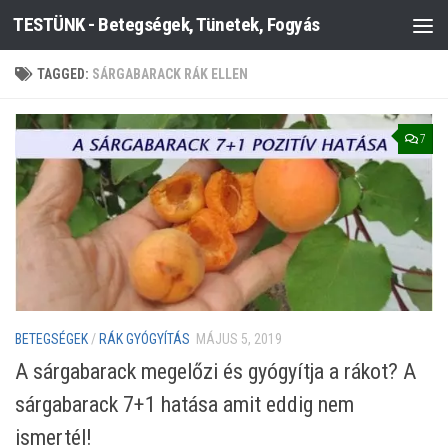
TESTÜNK - Betegségek, Tünetek, Fogyás
Skip to content
TAGGED:
SÁRGABARACK RÁK ELLEN
7
BETEGSÉGEK
/
RÁK GYÓGYÍTÁS
MÁJUS 5, 2019
A sárgabarack megelőzi és gyógyítja a rákot? A
sárgabarack 7+1 hatása amit eddig nem
ismertél!