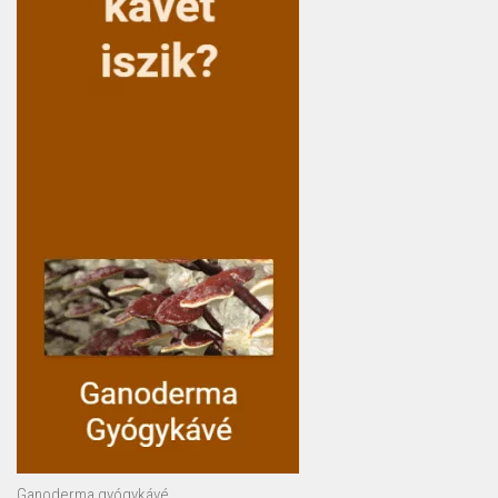
Ganoderma gyógykávé