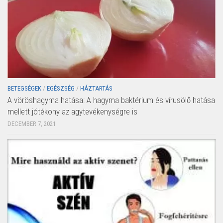
BETEGSÉGEK
/
EGÉSZSÉG
/
HÁZTARTÁS
A vöröshagyma hatása: A hagyma baktérium és vírusölő hatása
mellett jótékony az agytevékenységre is
DECEMBER 7, 2021