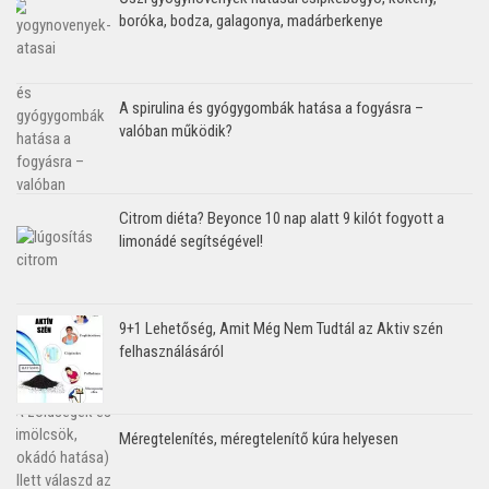
boróka, bodza, galagonya, madárberkenye
A spirulina és gyógygombák hatása a fogyásra –
valóban működik?
Citrom diéta? Beyonce 10 nap alatt 9 kilót fogyott a
limonádé segítségével!
9+1 Lehetőség, Amit Még Nem Tudtál az Aktiv szén
felhasználásáról
Méregtelenítés, méregtelenítő kúra helyesen