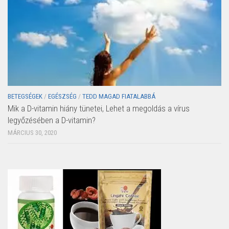
BETEGSÉGEK
/
EGÉSZSÉG
/
TEDD MAGAD FIATALABBÁ
Mik a D-vitamin hiány tünetei, Lehet a megoldás a vírus
legyőzésében a D-vitamin?
MÁRCIUS 30, 2020