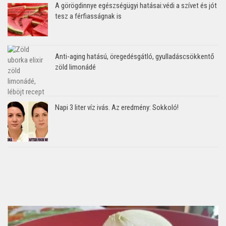
A görögdinnye egészségügyi hatásai:védi a szívet és jót
tesz a férfiasságnak is
Anti-aging hatású, öregedésgátló, gyulladáscsökkentő
zöld limonádé
Napi 3 liter víz ivás. Az eredmény: Sokkoló!