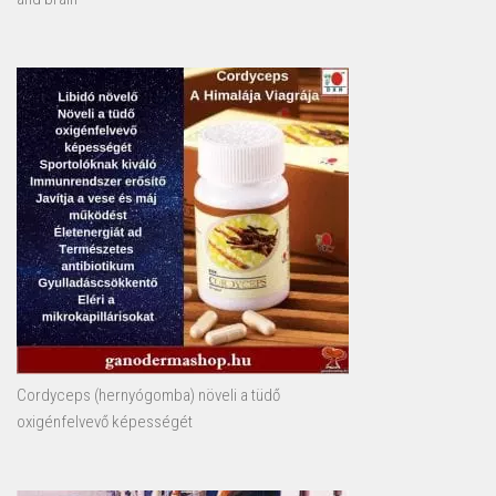
Cordyceps (hernyógomba) növeli a tüdő
oxigénfelvevő képességét