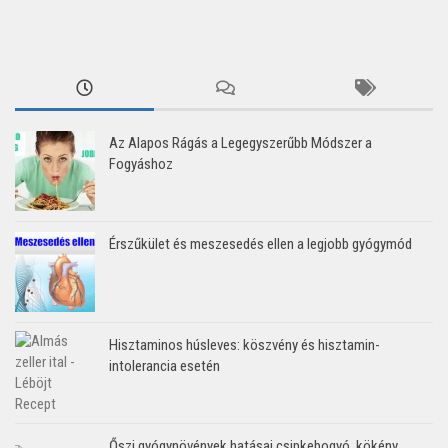
Az Alapos Rágás a Legegyszerűbb Módszer a
Fogyáshoz
Érszűkület és meszesedés ellen a legjobb gyógymód
Hisztaminos húsleves: köszvény és hisztamin-
intolerancia esetén
Őszi gyógynövények hatásai csipkebogyó, kökény,