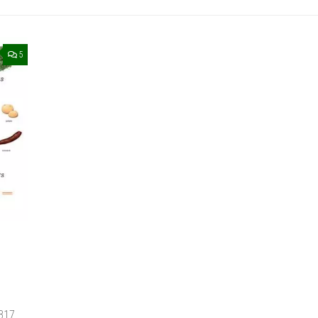
5
 B17