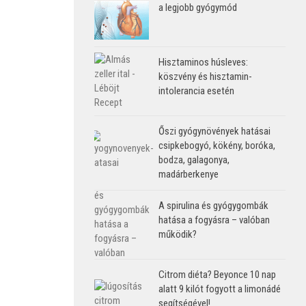
a legjobb gyógymód
Hisztaminos húsleves:
köszvény és hisztamin-
intolerancia esetén
Őszi gyógynövények hatásai
csipkebogyó, kökény, boróka,
bodza, galagonya,
madárberkenye
A spirulina és gyógygombák
hatása a fogyásra – valóban
működik?
Citrom diéta? Beyonce 10 nap
alatt 9 kilót fogyott a limonádé
segítségével!