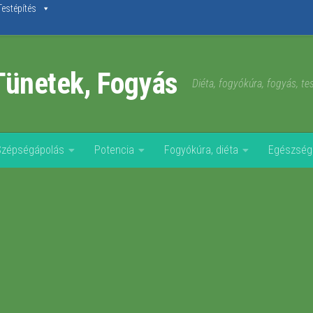
Testépítés
Tünetek, Fogyás
Diéta, fogyókúra, fogyás, t
Szépségápolás
Potencia
Fogyókúra, diéta
Egészség