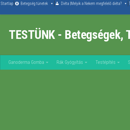
Startlap
Betegség tünetek
Diéta |Melyik a Nekem megfelelő diéta?
Skip to content
TESTÜNK - Betegségek, 
Ganoderma Gomba
Rák Gyógyítás
Testépítés