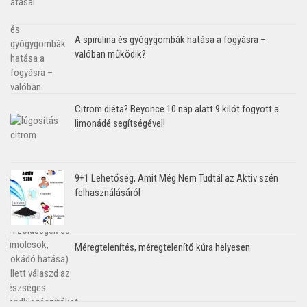
A spirulina és gyógygombák hatása a fogyásra –
valóban működik?
Citrom diéta? Beyonce 10 nap alatt 9 kilót fogyott a
limonádé segítségével!
9+1 Lehetőség, Amit Még Nem Tudtál az Aktiv szén
felhasználásáról
Méregtelenítés, méregtelenítő kúra helyesen