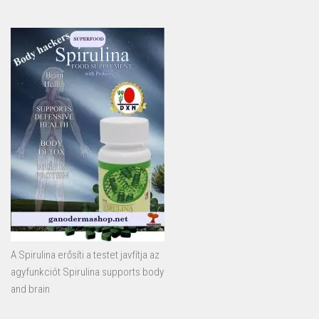
A Spirulina erősíti a testet javfítja az
agyfunkciót Spirulina supports body
and brain