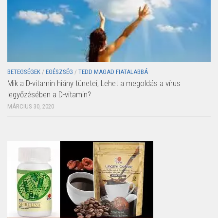
BETEGSÉGEK
/
EGÉSZSÉG
/
TEDD MAGAD FIATALABBÁ
Mik a D-vitamin hiány tünetei, Lehet a megoldás a vírus
legyőzésében a D-vitamin?
MÁRCIUS 30, 2020