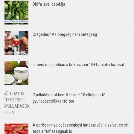
Diófa levél csodája
Öregedés? Az öregség nem betegség
Ismerd meg jobban a kókuszzsír 10+1 pozitív hatását
Gyulladáscsökkentő teák – 10 elképesztő
gyulladáscsökkentő tea
A görögdinnye egészségügyi hatásai:védi a szívet és jót
tesz a férfiasságnak is