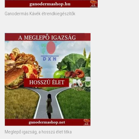
Ganodermás Kávék étrendkiegészítők
Meglepő igazság, a hosszú élet titka