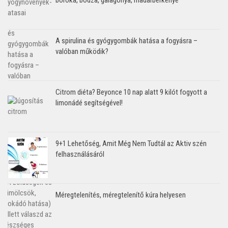
A spirulina és gyógygombák hatása a fogyásra –
valóban működik?
Citrom diéta? Beyonce 10 nap alatt 9 kilót fogyott a
limonádé segítségével!
9+1 Lehetőség, Amit Még Nem Tudtál az Aktiv szén
felhasználásáról
Méregtelenítés, méregtelenítő kúra helyesen