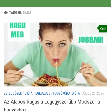
TAGGED:
RÁGJ
5
BETEGSÉGEK
/
DIÉTA
/
EGÉSZSÉG
/
FOGYÓKÚRA, DIÉTA
JÚLIUS 23, 2026
Az Alapos Rágás a Legegyszerűbb Módszer a
Fogyáshoz