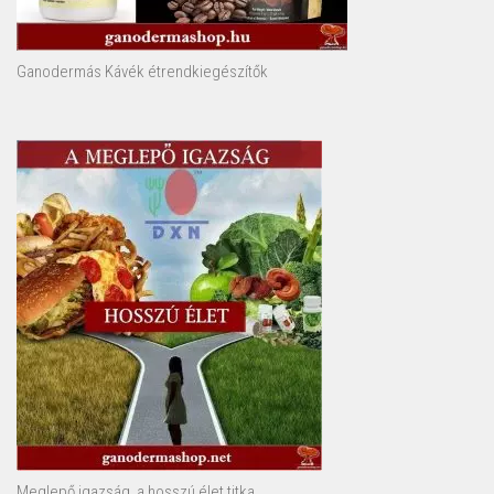
Ganodermás Kávék étrendkiegészítők
Meglepő igazság, a hosszú élet titka