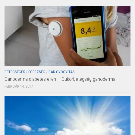
BETEGSÉGEK
/
EGÉSZSÉG
/
RÁK GYÓGYÍTÁS
Ganoderma diabetes ellen – Cukorbetegség ganoderma
FEBRUÁR 14, 2017