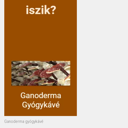
Ganoderma gyógykávé