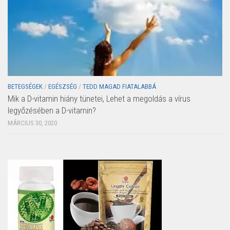
BETEGSÉGEK
/
EGÉSZSÉG
/
TEDD MAGAD FIATALABBÁ
Mik a D-vitamin hiány tünetei, Lehet a megoldás a vírus
legyőzésében a D-vitamin?
MÁRCIUS 30, 2020