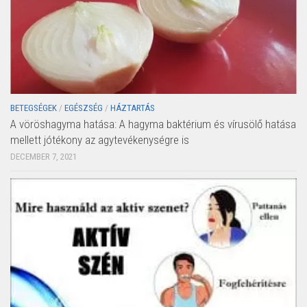
BETEGSÉGEK
/
EGÉSZSÉG
/
HÁZTARTÁS
A vöröshagyma hatása: A hagyma baktérium és vírusölő hatása
mellett jótékony az agytevékenységre is
DECEMBER 7, 2021