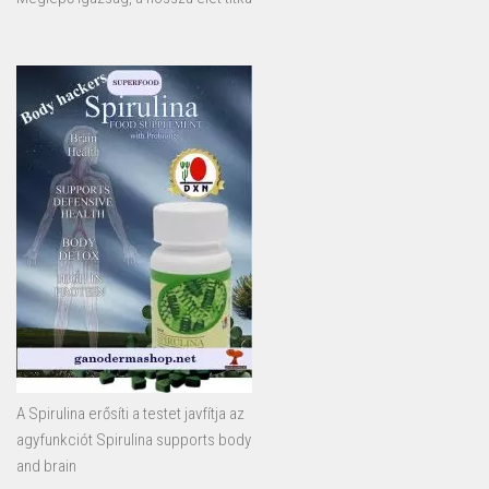
A Spirulina erősíti a testet javfítja az
agyfunkciót Spirulina supports body
and brain