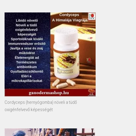
Cordyceps (hernyógomba) növeli a tüdő
oxigénfelvevő képességét