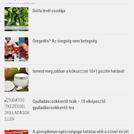
Diófa levél csodája
Öregedés? Az öregség nem betegség
Ismerd meg jobban a kókuszzsír 10+1 pozitív hatását
Gyulladáscsökkentő teák – 10 elképesztő
gyulladáscsökkentő tea
A görögdinnye egészségügyi hatásai:védi a szívet és jót