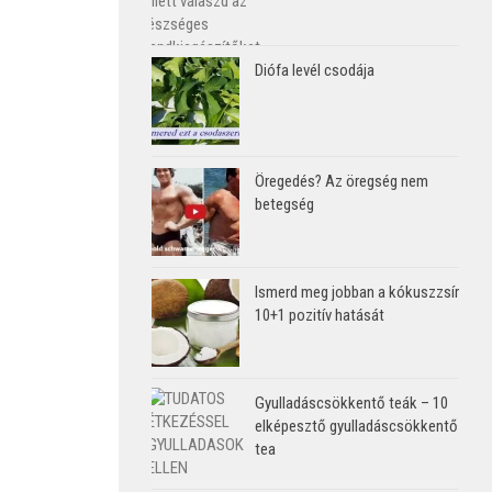
Diófa levél csodája
Öregedés? Az öregség nem
betegség
Ismerd meg jobban a kókuszzsír
10+1 pozitív hatását
Gyulladáscsökkentő teák – 10
elképesztő gyulladáscsökkentő
tea