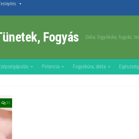
Testépítés
Tünetek, Fogyás
Diéta, fogyókúra, fogyás, t
Szépségápolás
Potencia
Fogyókúra, diéta
Egészség
11