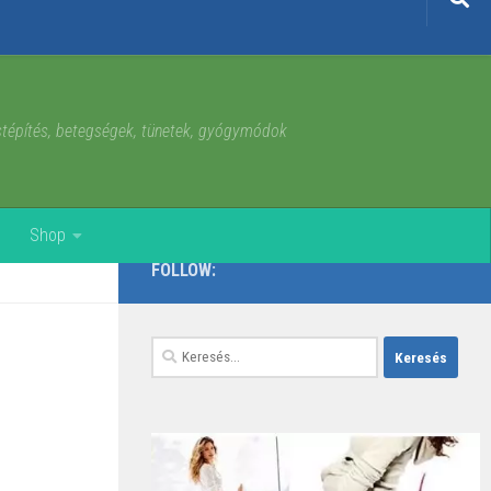
estépítés, betegségek, tünetek, gyógymódok
Shop
FOLLOW:
Keresés: