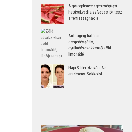
A görögdinnye egészségügyi
hatásai:védi a szívet és jót tesz
a férfiasságnak is
Anti-aging hatású,
öregedésgátló,
gyulladáscsökkentő zöld
limonádé
Napi 3 liter víz ivás. Az
eredmény: Sokkoló!