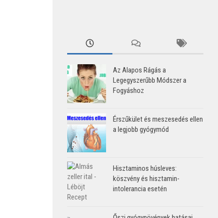
Az Alapos Rágás a
Legegyszerűbb Módszer a
Fogyáshoz
Érszűkület és meszesedés ellen
a legjobb gyógymód
Hisztaminos húsleves:
köszvény és hisztamin-
intolerancia esetén
Őszi gyógynövények hatásai