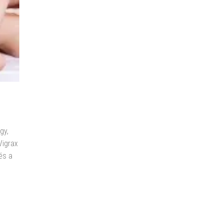
gy,
Vigrax
és a