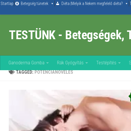
Startlap
Betegség tünetek
Diéta |Melyik a Nekem megfelelő diéta?
Skip to content
TESTÜNK - Betegségek, 
Ganoderma Gomba
Rák Gyógyítás
Testépítés
TAGGED:
POTENCIANÖVELÉS