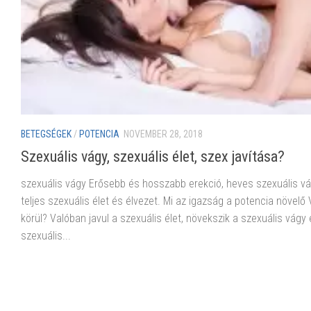
BETEGSÉGEK
/
POTENCIA
NOVEMBER 28, 2018
Szexuális vágy, szexuális élet, szex javítása?
szexuális vágy Erősebb és hosszabb erekció, heves szexuális vá
teljes szexuális élet és élvezet. Mi az igazság a potencia növelő 
körül? Valóban javul a szexuális élet, növekszik a szexuális vágy 
szexuális...