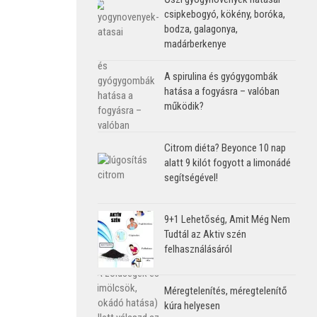
csipkebogyó, kökény, boróka,
bodza, galagonya,
madárberkenye
A spirulina és gyógygombák
hatása a fogyásra – valóban
működik?
Citrom diéta? Beyonce 10 nap
alatt 9 kilót fogyott a limonádé
segítségével!
9+1 Lehetőség, Amit Még Nem
Tudtál az Aktiv szén
felhasználásáról
Méregtelenítés, méregtelenítő
kúra helyesen