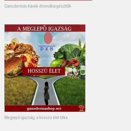
Ganodermás Kávék étrendkiegészítők
Meglepő igazság, a hosszú élet titka