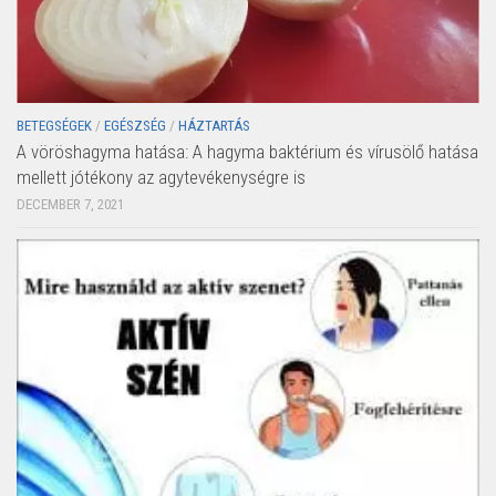
BETEGSÉGEK
/
EGÉSZSÉG
/
HÁZTARTÁS
A vöröshagyma hatása: A hagyma baktérium és vírusölő hatása
mellett jótékony az agytevékenységre is
DECEMBER 7, 2021