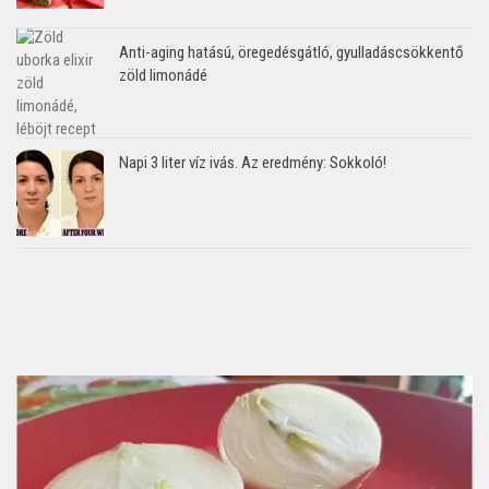
Anti-aging hatású, öregedésgátló, gyulladáscsökkentő
zöld limonádé
Napi 3 liter víz ivás. Az eredmény: Sokkoló!