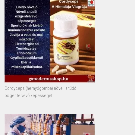
Cordyceps (hernyógomba) növeli a tüdő
oxigénfelvevő képességét