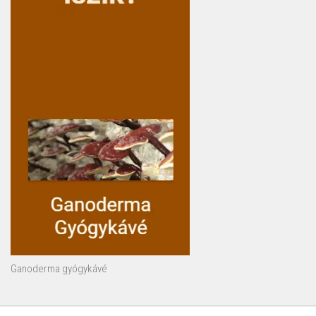
Ganoderma gyógykávé