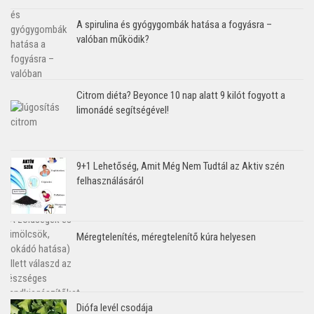
A spirulina és gyógygombák hatása a fogyásra –
valóban működik?
Citrom diéta? Beyonce 10 nap alatt 9 kilót fogyott a
limonádé segítségével!
9+1 Lehetőség, Amit Még Nem Tudtál az Aktiv szén
felhasználásáról
Méregtelenítés, méregtelenítő kúra helyesen
Diófa levél csodája