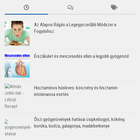
Az Alapos Rágás a Legegyszerűbb Módszer a
Fogyáshoz
Érszűkület és meszesedés ellen a legjobb gyógymód
Hisztaminos húsleves: köszvény és hisztamin-
intolerancia esetén
Őszi gyógynövények hatásai csipkebogyó, kökény,
boróka, bodza, galagonya, madárberkenye