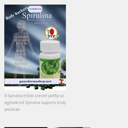
A Spirulina erősíti a testet javfítja az
agyfunkciót Spirulina supports body
and brain