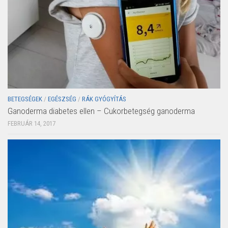
BETEGSÉGEK
/
EGÉSZSÉG
/
RÁK GYÓGYÍTÁS
Ganoderma diabetes ellen – Cukorbetegség ganoderma
FEBRUÁR 14, 2017