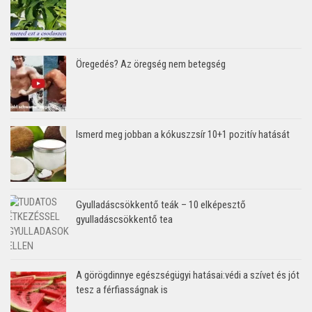
Öregedés? Az öregség nem betegség
Ismerd meg jobban a kókuszzsír 10+1 pozitív hatását
Gyulladáscsökkentő teák – 10 elképesztő
gyulladáscsökkentő tea
A görögdinnye egészségügyi hatásai:védi a szívet és jót
tesz a férfiasságnak is