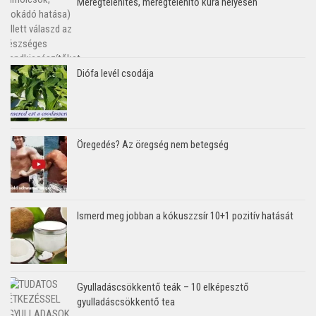
Méregtelenítés, méregtelenítő kúra helyesen
Diófa levél csodája
Öregedés? Az öregség nem betegség
Ismerd meg jobban a kókuszzsír 10+1 pozitív hatását
Gyulladáscsökkentő teák – 10 elképesztő
gyulladáscsökkentő tea