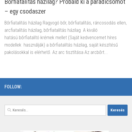
Bőrfiatalítás házilag? Próbáld ki a paradicsomot
– egy csodaszer
Bőrfiatalítás házilag Ragyogó bőr, bőrfiatalítás, ráncosodás ellen,
arcfiatalítás házilag, bőrfiatalítás házilag A kiváló
hatású bőrfiatalító krémek mellet (Saját kedvencemet híres
modellek használják) a bőrfiatalítás házilag, saját készítésű
pakolásokkal is elérhető. Az arc tisztítása Az arcbőrt...
FOLLOW:
Keresés: