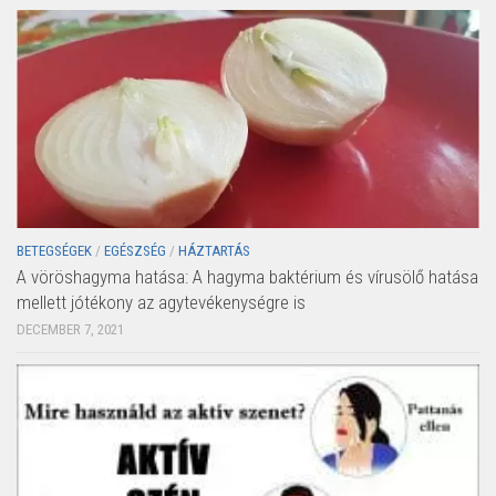
BETEGSÉGEK
/
EGÉSZSÉG
/
HÁZTARTÁS
A vöröshagyma hatása: A hagyma baktérium és vírusölő hatása
mellett jótékony az agytevékenységre is
DECEMBER 7, 2021