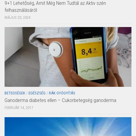
9+1 Lehetőség, Amit Még Nem Tudtál az Aktiv szén
felhasználásáról
MÁJUS 20, 2024
BETEGSÉGEK
/
EGÉSZSÉG
/
RÁK GYÓGYÍTÁS
Ganoderma diabetes ellen – Cukorbetegség ganoderma
FEBRUÁR 14, 2017