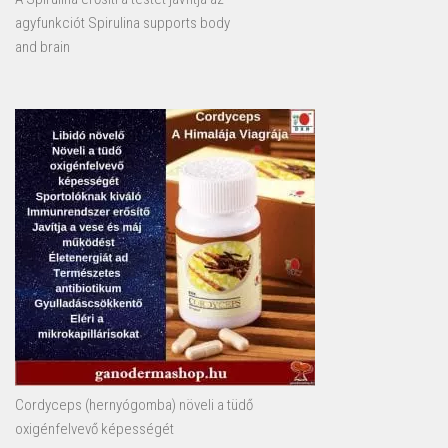
agyfunkciót Spirulina supports body
and brain
Cordyceps (hernyógomba) növeli a tüdő
oxigénfelvevő képességét