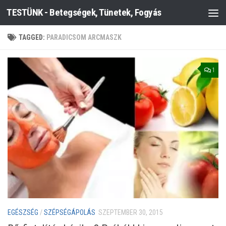
TESTÜNK - Betegségek, Tünetek, Fogyás
Skip to content
TAGGED:
PARADICSOM ARCMASZK
1
EGÉSZSÉG
/
SZÉPSÉGÁPOLÁS
SZEPTEMBER 30, 2015