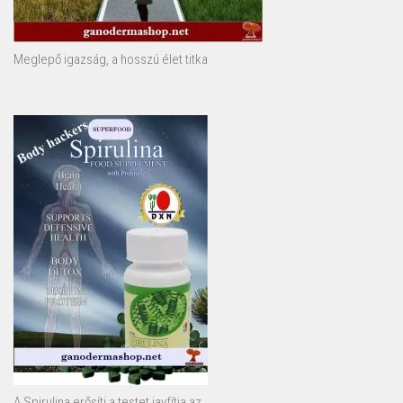
Meglepő igazság, a hosszú élet titka
A Spirulina erősíti a testet javfítja az