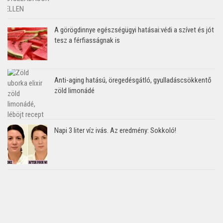
A görögdinnye egészségügyi hatásai:védi a szívet és jót
tesz a férfiasságnak is
Anti-aging hatású, öregedésgátló, gyulladáscsökkentő
zöld limonádé
Napi 3 liter víz ivás. Az eredmény: Sokkoló!