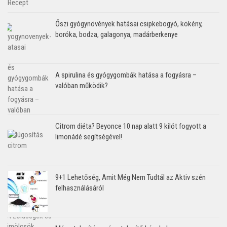
Őszi gyógynövények hatásai csipkebogyó, kökény,
boróka, bodza, galagonya, madárberkenye
A spirulina és gyógygombák hatása a fogyásra –
valóban működik?
Citrom diéta? Beyonce 10 nap alatt 9 kilót fogyott a
limonádé segítségével!
9+1 Lehetőség, Amit Még Nem Tudtál az Aktiv szén
felhasználásáról