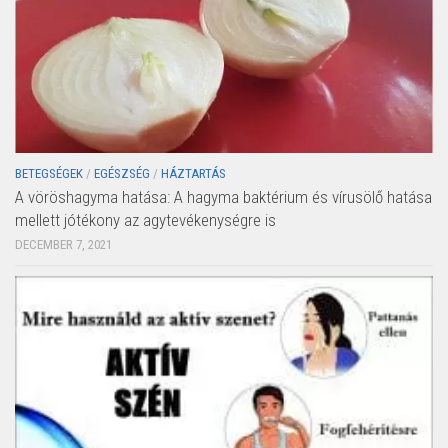
BETEGSÉGEK
/
EGÉSZSÉG
/
HÁZTARTÁS
A vöröshagyma hatása: A hagyma baktérium és vírusölő hatása
mellett jótékony az agytevékenységre is
DECEMBER 7, 2021