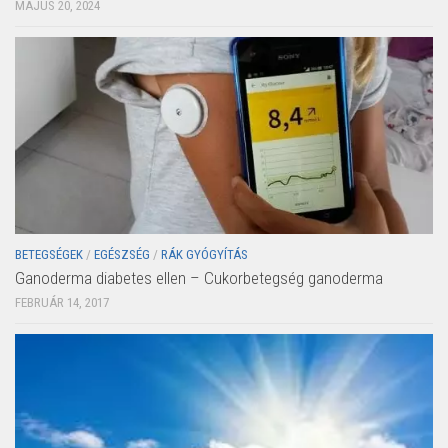
MÁJUS 20, 2024
BETEGSÉGEK
/
EGÉSZSÉG
/
RÁK GYÓGYÍTÁS
Ganoderma diabetes ellen – Cukorbetegség ganoderma
FEBRUÁR 14, 2017