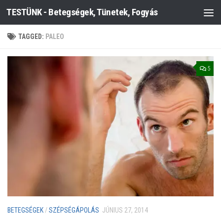
TESTÜNK - Betegségek, Tünetek, Fogyás
Skip to content
TAGGED:
PALEO
5
BETEGSÉGEK
/
SZÉPSÉGÁPOLÁS
JÚNIUS 27, 2014