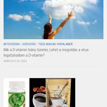
BETEGSÉGEK
/
EGÉSZSÉG
/
TEDD MAGAD FIATALABBÁ
Mik a D-vitamin hiány tünetei, Lehet a megoldás a vírus
legyőzésében a D-vitamin?
MÁRCIUS 30, 2020