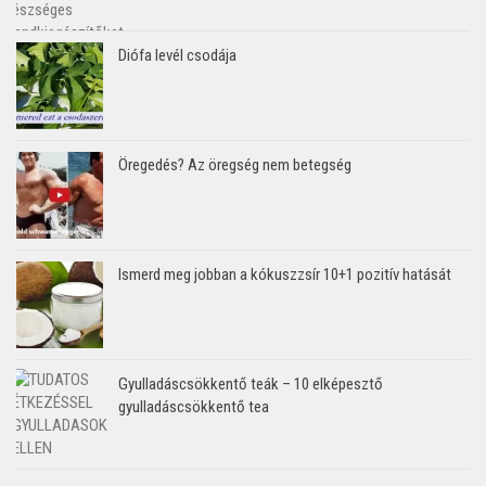
Diófa levél csodája
Öregedés? Az öregség nem betegség
Ismerd meg jobban a kókuszzsír 10+1 pozitív hatását
Gyulladáscsökkentő teák – 10 elképesztő
gyulladáscsökkentő tea