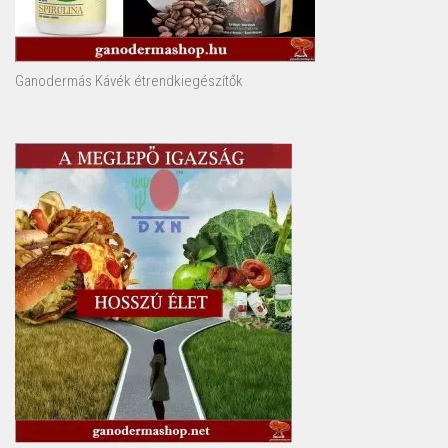
Ganodermás Kávék étrendkiegészítők