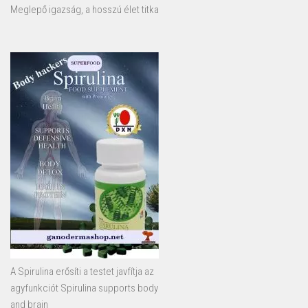
Meglepő igazság, a hosszú élet titka
A Spirulina erősíti a testet javfítja az
agyfunkciót Spirulina supports body
and brain