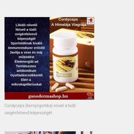
Cordyceps (hernyógomba) növeli a tüdő
oxigénfelvevő képességét