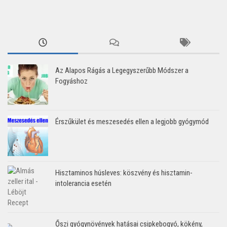
Az Alapos Rágás a Legegyszerűbb Módszer a
Fogyáshoz
Érszűkület és meszesedés ellen a legjobb gyógymód
Hisztaminos húsleves: köszvény és hisztamin-
intolerancia esetén
Őszi gyógynövények hatásai csipkebogyó, kökény,