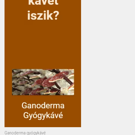
Ganoderma gyógykávé