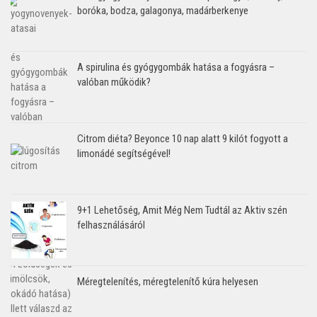
boróka, bodza, galagonya, madárberkenye
A spirulina és gyógygombák hatása a fogyásra –
valóban működik?
Citrom diéta? Beyonce 10 nap alatt 9 kilót fogyott a
limonádé segítségével!
9+1 Lehetőség, Amit Még Nem Tudtál az Aktiv szén
felhasználásáról
Méregtelenítés, méregtelenítő kúra helyesen