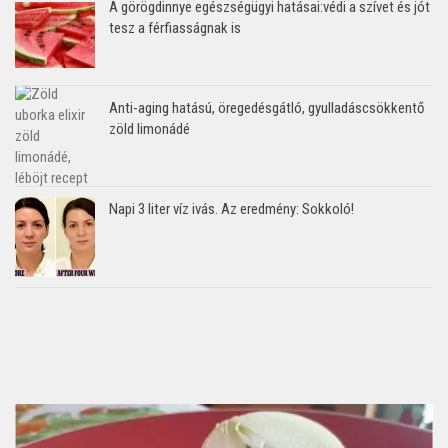
A görögdinnye egészségügyi hatásai:védi a szívet és jót
tesz a férfiasságnak is
Anti-aging hatású, öregedésgátló, gyulladáscsökkentő
zöld limonádé
Napi 3 liter víz ivás. Az eredmény: Sokkoló!