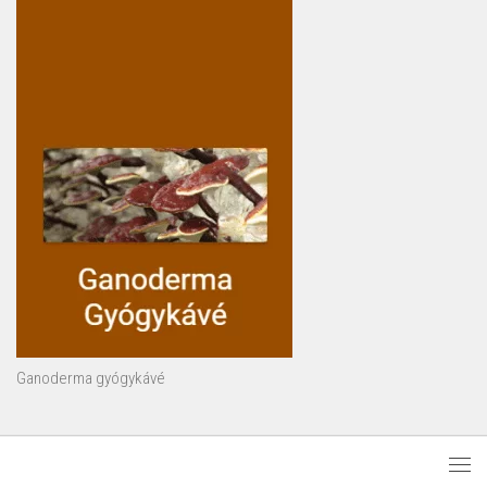
Ganoderma gyógykávé