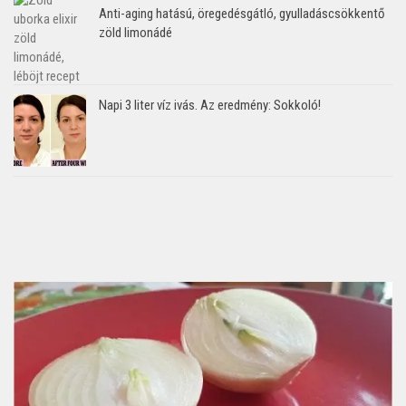
Anti-aging hatású, öregedésgátló, gyulladáscsökkentő
zöld limonádé
Napi 3 liter víz ivás. Az eredmény: Sokkoló!