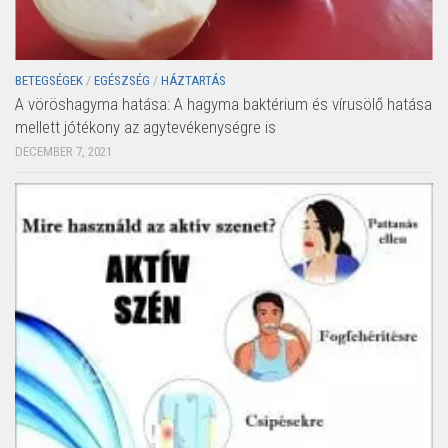
BETEGSÉGEK
/
EGÉSZSÉG
/
HÁZTARTÁS
A vöröshagyma hatása: A hagyma baktérium és vírusölő hatása
mellett jótékony az agytevékenységre is
DECEMBER 7, 2021