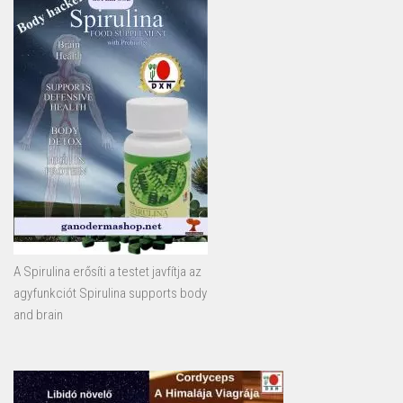
A Spirulina erősíti a testet javfítja az
agyfunkciót Spirulina supports body
and brain