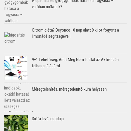
A spirulina és gyógygombák hatása a fogyásra –
valóban működik?
Citrom diéta? Beyonce 10 nap alatt 9 kilót fogyott a
limonádé segítségével!
9+1 Lehetőség, Amit Még Nem Tudtál az Aktiv szén
felhasználásáról
Méregtelenítés, méregtelenítő kúra helyesen
Diófa levél csodája