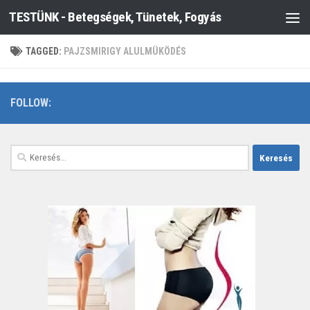
TESTÜNK - Betegségek, Tünetek, Fogyás
Skip to content
TAGGED:
PAJZSMIRIGY ALULMÜKÖDÉS
FOLLOW:
Keresés: