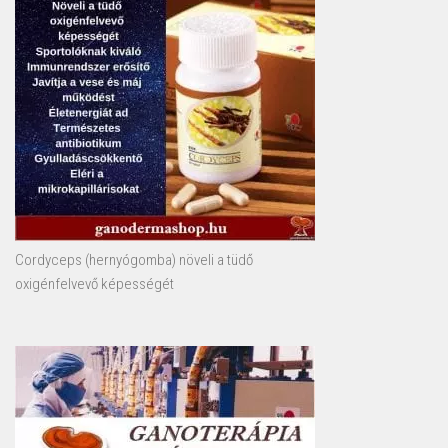
Cordyceps (hernyógomba) növeli a tüdő
oxigénfelvevő képességét