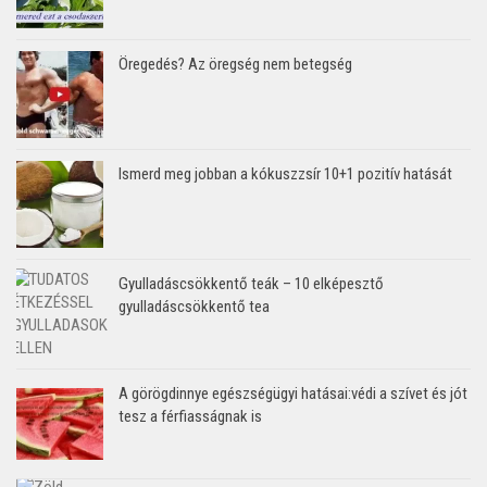
Öregedés? Az öregség nem betegség
Ismerd meg jobban a kókuszzsír 10+1 pozitív hatását
Gyulladáscsökkentő teák – 10 elképesztő
gyulladáscsökkentő tea
A görögdinnye egészségügyi hatásai:védi a szívet és jót
tesz a férfiasságnak is