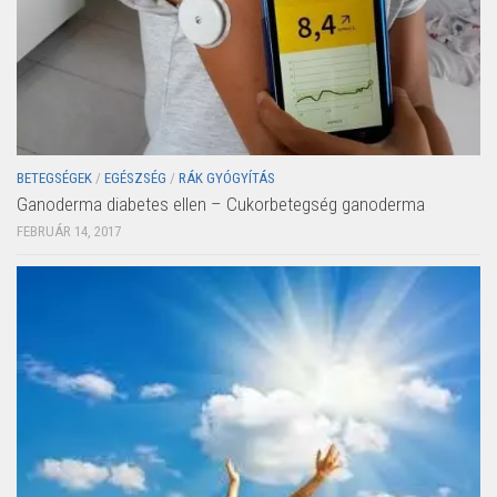
BETEGSÉGEK
/
EGÉSZSÉG
/
RÁK GYÓGYÍTÁS
Ganoderma diabetes ellen – Cukorbetegség ganoderma
FEBRUÁR 14, 2017