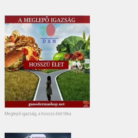
Meglepő igazság, a hosszú élet titka