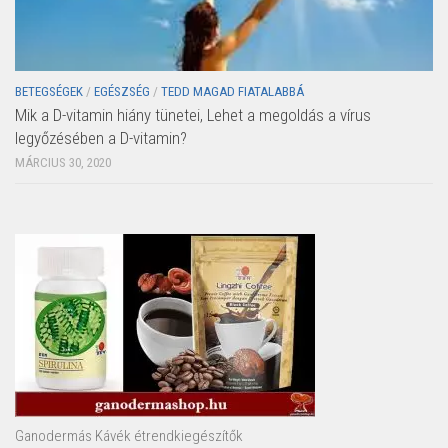
BETEGSÉGEK
/
EGÉSZSÉG
/
TEDD MAGAD FIATALABBÁ
Mik a D-vitamin hiány tünetei, Lehet a megoldás a vírus
legyőzésében a D-vitamin?
MÁRCIUS 30, 2020
Ganodermás Kávék étrendkiegészítők