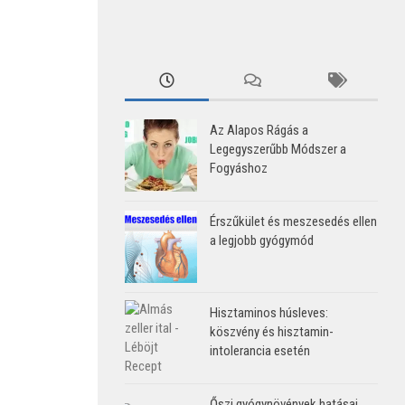
Az Alapos Rágás a
Legegyszerűbb Módszer a
Fogyáshoz
Érszűkület és meszesedés ellen
a legjobb gyógymód
Hisztaminos húsleves:
köszvény és hisztamin-
intolerancia esetén
Őszi gyógynövények hatásai