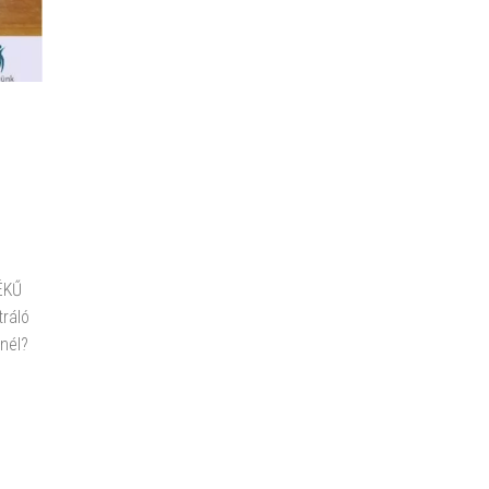
ÉKŰ
ráló
nél?