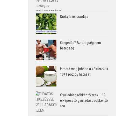
Diófa levél csodája
Öregedés? Az öregség nem
betegség
Ismerd meg jobban a kókuszzsír
10+1 pozitív hatását
Gyulladáscsökkentő teák – 10
elképesztő gyulladáscsökkentő
tea