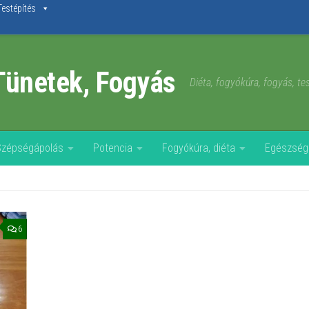
Testépítés
Tünetek, Fogyás
Diéta, fogyókúra, fogyás, t
Szépségápolás
Potencia
Fogyókúra, diéta
Egészség
6