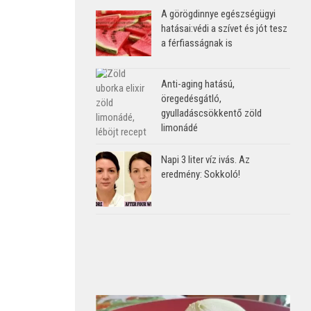
A görögdinnye egészségügyi
hatásai:védi a szívet és jót tesz
a férfiasságnak is
Anti-aging hatású,
öregedésgátló,
gyulladáscsökkentő zöld
limonádé
Napi 3 liter víz ivás. Az
eredmény: Sokkoló!