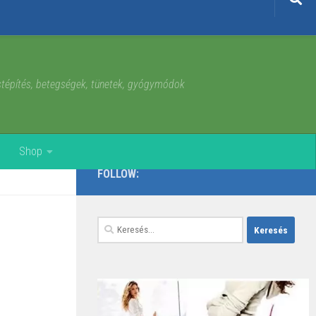
estépítés, betegségek, tünetek, gyógymódok
Shop
FOLLOW:
Keresés: