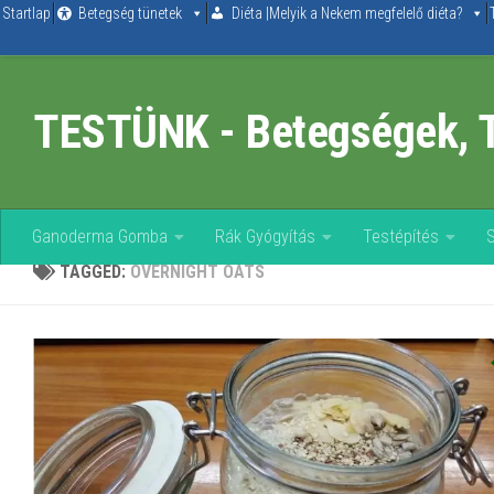
Startlap
Betegség tünetek
Diéta |Melyik a Nekem megfelelő diéta?
Skip to content
TESTÜNK - Betegségek, 
Ganoderma Gomba
Rák Gyógyítás
Testépítés
TAGGED:
OVERNIGHT OATS