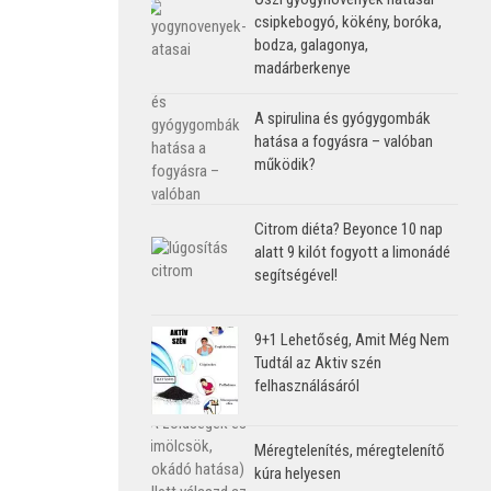
csipkebogyó, kökény, boróka,
bodza, galagonya,
madárberkenye
A spirulina és gyógygombák
hatása a fogyásra – valóban
működik?
Citrom diéta? Beyonce 10 nap
alatt 9 kilót fogyott a limonádé
segítségével!
9+1 Lehetőség, Amit Még Nem
Tudtál az Aktiv szén
felhasználásáról
Méregtelenítés, méregtelenítő
kúra helyesen