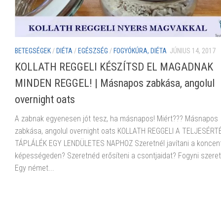
BETEGSÉGEK
/
DIÉTA
/
EGÉSZSÉG
/
FOGYÓKÚRA, DIÉTA
JÚNIUS 14, 2017
KOLLATH REGGELI KÉSZÍTSD EL MAGADNAK
MINDEN REGGEL! | Másnapos zabkása, angolul
overnight oats
A zabnak egyenesen jót tesz, ha másnapos! Miért??? Másnapos
zabkása, angolul overnight oats KOLLATH REGGELI A TELJESÉRT
TÁPLÁLÉK EGY LENDÜLETES NAPHOZ Szeretnél javítani a koncent
képességeden? Szeretnéd erősíteni a csontjaidat? Fogyni szeret
Egy német...