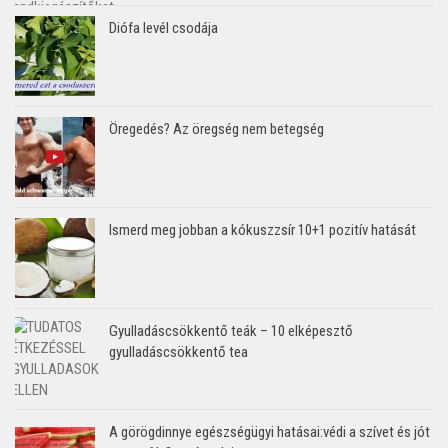
Diófa levél csodája
Öregedés? Az öregség nem betegség
Ismerd meg jobban a kókuszzsír 10+1 pozitív hatását
Gyulladáscsökkentő teák – 10 elképesztő
gyulladáscsökkentő tea
A görögdinnye egészségügyi hatásai:védi a szívet és jót