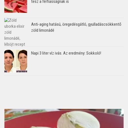
tesz a férfiasságnak is
Anti-aging hatású, öregedésgátló, gyulladáscsökkentő
zöld limonádé
Napi 3 liter víz ivás. Az eredmény: Sokkoló!