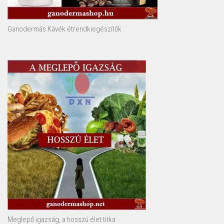
Ganodermás Kávék étrendkiegészítők
Meglepő igazság, a hosszú élet titka