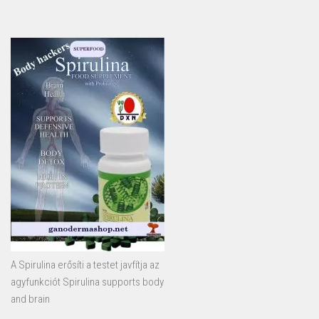
A Spirulina erősíti a testet javfítja az
agyfunkciót Spirulina supports body
and brain