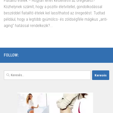
Fiatalító ételek – Hogyan lehet késleltetni az öregedést?
Közhelynek számít, hogy a pozitív életvitellel, gondolkodással
beszéddel fiatalító ételek kel lassíthatod az öregedést. Tudtad
például, hogy a legtöbb gyümölcs- és zöldségféle mágikus „anti-
aging” hatással rendelkezik?...
FOLLOW:
Keresés: