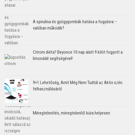
A spirulina és gyógygombák hatása a fogyásra –
valóban működik?
Citrom diéta? Beyonce 10 nap alatt 9 kilót fogyott a
limonádé segítségével!
9+1 Lehetőség, Amit Még Nem Tudtál az Aktiv szén
felhasználásáról
Méregtelenítés, méregtelenítő kúra helyesen