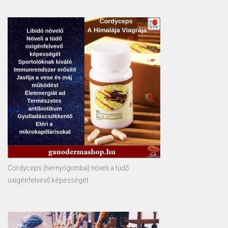
Cordyceps (hernyógomba) növeli a tüdő
oxigénfelvevő képességét