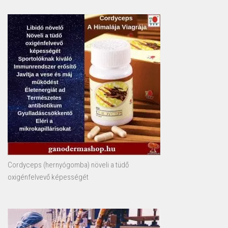
Cordyceps (hernyógomba) növeli a tüdő
oxigénfelvevő képességét