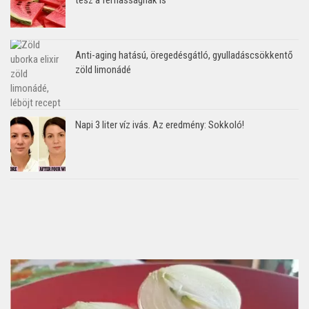
Anti-aging hatású, öregedésgátló, gyulladáscsökkentő
zöld limonádé
Napi 3 liter víz ivás. Az eredmény: Sokkoló!