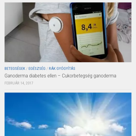
BETEGSÉGEK
/
EGÉSZSÉG
/
RÁK GYÓGYÍTÁS
Ganoderma diabetes ellen – Cukorbetegség ganoderma
FEBRUÁR 14, 2017