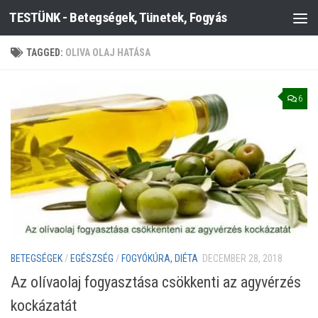
TESTÜNK - Betegségek, Tünetek, Fogyás
Skip to content
TAGGED:
OLIVA OLAJ HATÁSA
6
BETEGSÉGEK
/
EGÉSZSÉG
/
FOGYÓKÚRA, DIÉTA
DECEMBER 28, 2018
Az olívaolaj fogyasztása csökkenti az agyvérzés
kockázatát