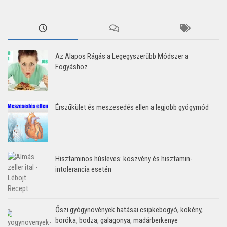
Az Alapos Rágás a Legegyszerűbb Módszer a
Fogyáshoz
Érszűkület és meszesedés ellen a legjobb gyógymód
Hisztaminos húsleves: köszvény és hisztamin-
intolerancia esetén
Őszi gyógynövények hatásai csipkebogyó, kökény,
boróka, bodza, galagonya, madárberkenye