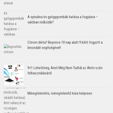
A spirulina és gyógygombák hatása a fogyásra –
valóban működik?
Citrom diéta? Beyonce 10 nap alatt 9 kilót fogyott a
limonádé segítségével!
9+1 Lehetőség, Amit Még Nem Tudtál az Aktiv szén
felhasználásáról
Méregtelenítés, méregtelenítő kúra helyesen