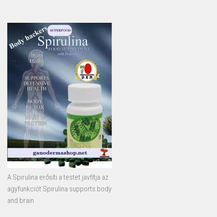
A Spirulina erősíti a testet javfítja az
agyfunkciót Spirulina supports body
and brain