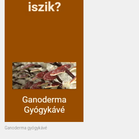
Ganoderma gyógykávé