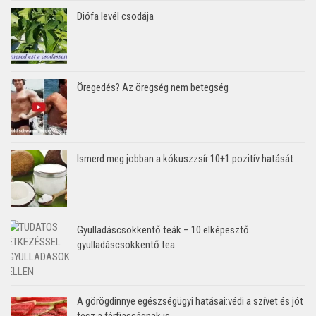
Diófa levél csodája
Öregedés? Az öregség nem betegség
Ismerd meg jobban a kókuszzsír 10+1 pozitív hatását
Gyulladáscsökkentő teák – 10 elképesztő
gyulladáscsökkentő tea
A görögdinnye egészségügyi hatásai:védi a szívet és jót
tesz a férfiasságnak is