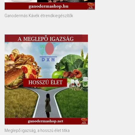
Ganodermás Kávék étrendkiegészítők
Meglepő igazság, a hosszú élet titka