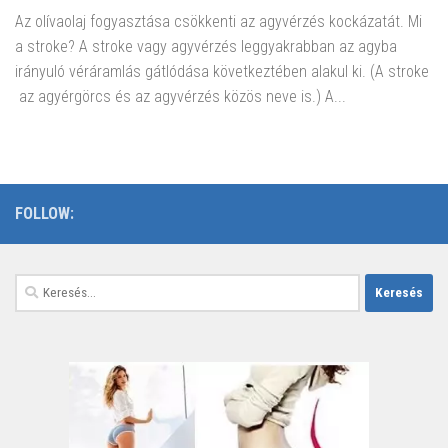
Az olívaolaj fogyasztása csökkenti az agyvérzés kockázatát. Mi
a stroke? A stroke vagy agyvérzés leggyakrabban az agyba
irányuló véráramlás gátlódása következtében alakul ki. (A stroke
az agyérgörcs és az agyvérzés közös neve is.) A...
FOLLOW:
Keresés: