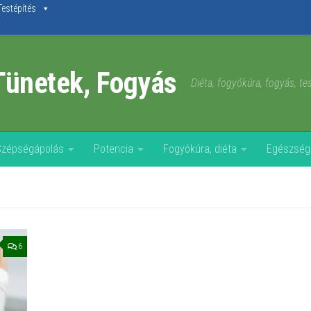
Testépítés
Tünetek, Fogyás
Diéta, fogyókúra, fogyás, t
Szépségápolás
Potencia
Fogyókúra, diéta
Egészség
6