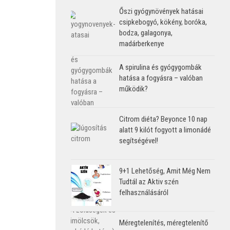
Őszi gyógynövények hatásai
csipkebogyó, kökény, boróka,
bodza, galagonya,
madárberkenye
A spirulina és gyógygombák
hatása a fogyásra – valóban
működik?
Citrom diéta? Beyonce 10 nap
alatt 9 kilót fogyott a limonádé
segítségével!
9+1 Lehetőség, Amit Még Nem
Tudtál az Aktiv szén
felhasználásáról
Méregtelenítés, méregtelenítő