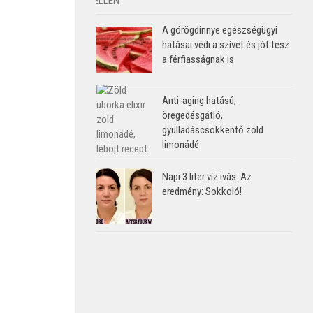
A görögdinnye egészségügyi
hatásai:védi a szívet és jót tesz
a férfiasságnak is
Anti-aging hatású,
öregedésgátló,
gyulladáscsökkentő zöld
limonádé
Napi 3 liter víz ivás. Az
eredmény: Sokkoló!