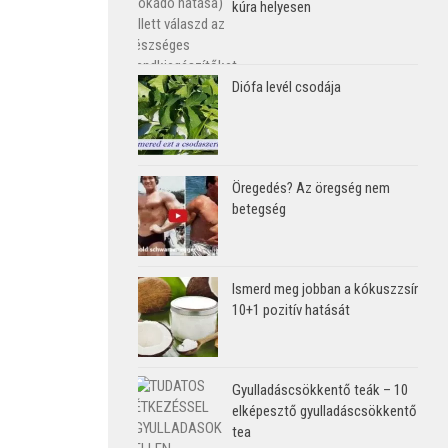
kúra helyesen
Diófa levél csodája
Öregedés? Az öregség nem
betegség
Ismerd meg jobban a kókuszzsír
10+1 pozitív hatását
Gyulladáscsökkentő teák – 10
elképesztő gyulladáscsökkentő
tea