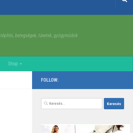
estépítés, betegségek, tünetek, gyógymódok
Shop
FOLLOW:
Keresés: