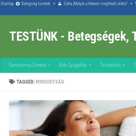
Startlap
Betegség tünetek
Diéta |Melyik a Nekem megfelelő diéta?
Skip to content
TESTÜNK - Betegségek, 
Ganoderma Gomba
Rák Gyógyítás
Testépítés
TAGGED:
NYUGODTSÁG