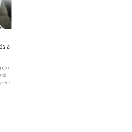
és a
 cikk
tabb
 vezet