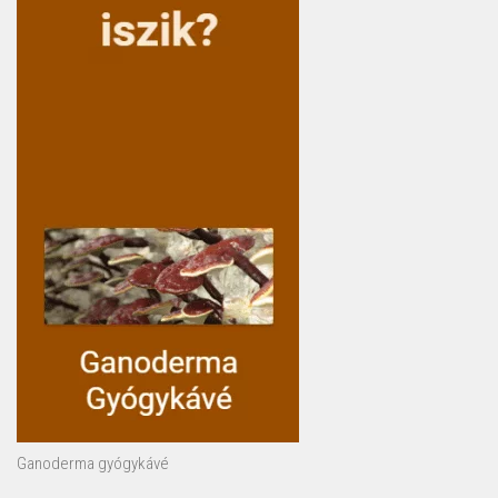
Ganoderma gyógykávé