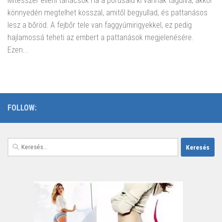
Mitesszer elleni tanácsok Ha a pórusaid ki vannak tágulva, akkor
könnyedén megtelhet kosszal, amitől begyullad, és pattanásos
lesz a bőröd. A fejbőr tele van faggyúmirigyekkel, ez pedig
hajlamossá teheti az embert a pattanások megjelenésére.
Ezen...
FOLLOW:
Keresés: