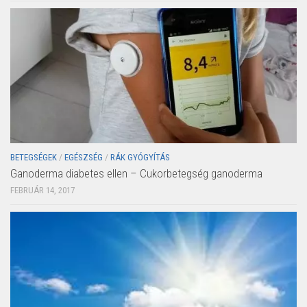
BETEGSÉGEK
/
EGÉSZSÉG
/
RÁK GYÓGYÍTÁS
Ganoderma diabetes ellen – Cukorbetegség ganoderma
FEBRUÁR 14, 2017