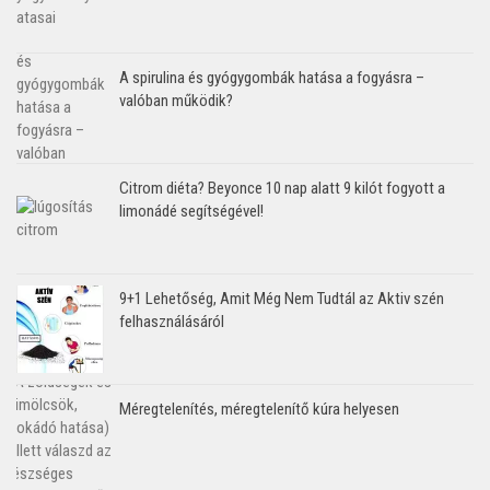
A spirulina és gyógygombák hatása a fogyásra –
valóban működik?
Citrom diéta? Beyonce 10 nap alatt 9 kilót fogyott a
limonádé segítségével!
9+1 Lehetőség, Amit Még Nem Tudtál az Aktiv szén
felhasználásáról
Méregtelenítés, méregtelenítő kúra helyesen