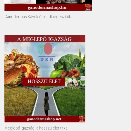
Ganodermás Kávék étrendkiegészítők
Meglepő igazság, a hosszú élet titka