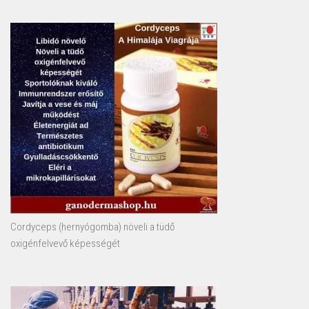
Cordyceps (hernyógomba) növeli a tüdő
oxigénfelvevő képességét