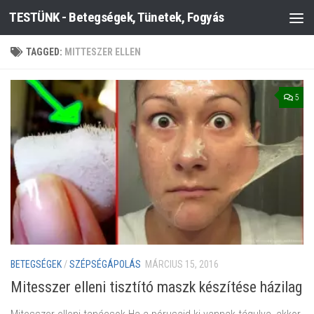
TESTÜNK - Betegségek, Tünetek, Fogyás
Skip to content
TAGGED:
MITTESZER ELLEN
5
BETEGSÉGEK
/
SZÉPSÉGÁPOLÁS
MÁRCIUS 15, 2016
Mitesszer elleni tisztító maszk készítése házilag