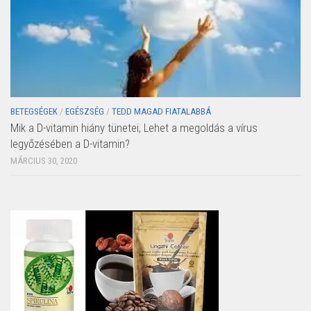
BETEGSÉGEK
/
EGÉSZSÉG
/
TEDD MAGAD FIATALABBÁ
Mik a D-vitamin hiány tünetei, Lehet a megoldás a vírus
legyőzésében a D-vitamin?
MÁRCIUS 30, 2020