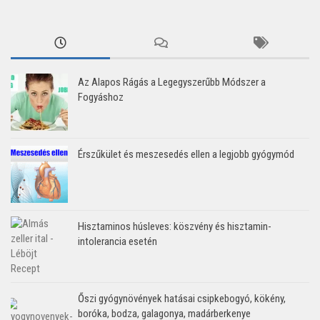
Az Alapos Rágás a Legegyszerűbb Módszer a
Fogyáshoz
Érszűkület és meszesedés ellen a legjobb gyógymód
Hisztaminos húsleves: köszvény és hisztamin-
intolerancia esetén
Őszi gyógynövények hatásai csipkebogyó, kökény,
boróka, bodza, galagonya, madárberkenye