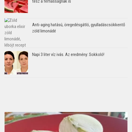
tesz a férfiasságnak is
Anti-aging hatású, öregedésgátló, gyulladáscsökkentő
zöld limonádé
Napi 3 liter víz ivás. Az eredmény: Sokkoló!