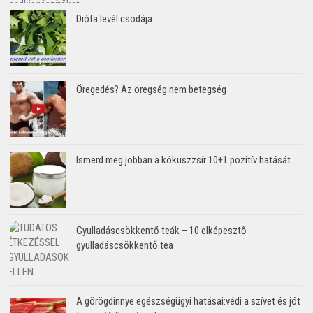
Diófa levél csodája
Öregedés? Az öregség nem betegség
Ismerd meg jobban a kókuszzsír 10+1 pozitív hatását
Gyulladáscsökkentő teák – 10 elképesztő
gyulladáscsökkentő tea
A görögdinnye egészségügyi hatásai:védi a szívet és jót