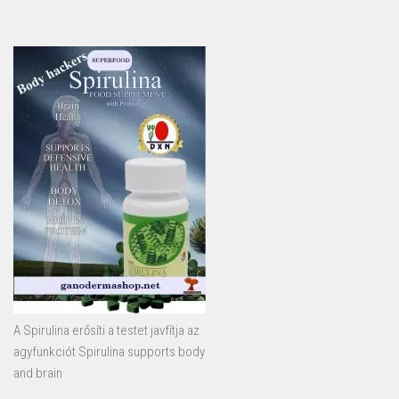
A Spirulina erősíti a testet javfítja az
agyfunkciót Spirulina supports body
and brain