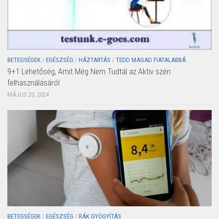
BETEGSÉGEK
/
EGÉSZSÉG
/
HÁZTARTÁS
/
TEDD MAGAD FIATALABBÁ
9+1 Lehetőség, Amit Még Nem Tudtál az Aktiv szén
felhasználásáról
MÁJUS 20, 2024
BETEGSÉGEK
/
EGÉSZSÉG
/
RÁK GYÓGYÍTÁS