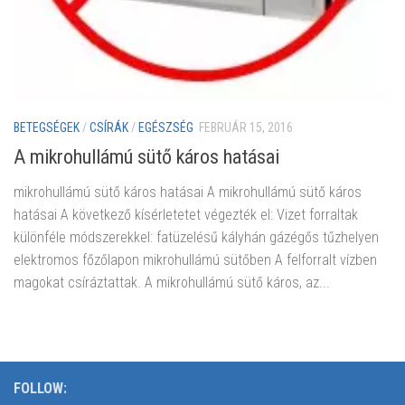
BETEGSÉGEK
/
CSÍRÁK
/
EGÉSZSÉG
FEBRUÁR 15, 2016
A mikrohullámú sütő káros hatásai
mikrohullámú sütő káros hatásai A mikrohullámú sütő káros
hatásai A következő kísérletetet végezték el: Vizet forraltak
különféle módszerekkel: fatüzelésű kályhán gázégős tűzhelyen
elektromos főzőlapon mikrohullámú sütőben A felforralt vízben
magokat csíráztattak. A mikrohullámú sütő káros, az...
FOLLOW: