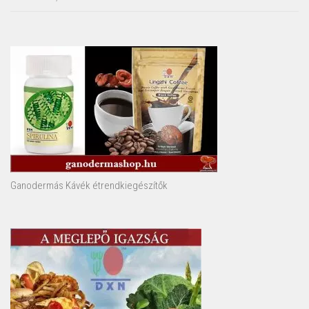
Ganodermás Kávék étrendkiegészítők