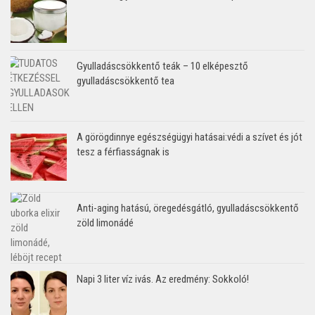
Gyulladáscsökkentő teák – 10 elképesztő
gyulladáscsökkentő tea
A görögdinnye egészségügyi hatásai:védi a szívet és jót
tesz a férfiasságnak is
Anti-aging hatású, öregedésgátló, gyulladáscsökkentő
zöld limonádé
Napi 3 liter víz ivás. Az eredmény: Sokkoló!