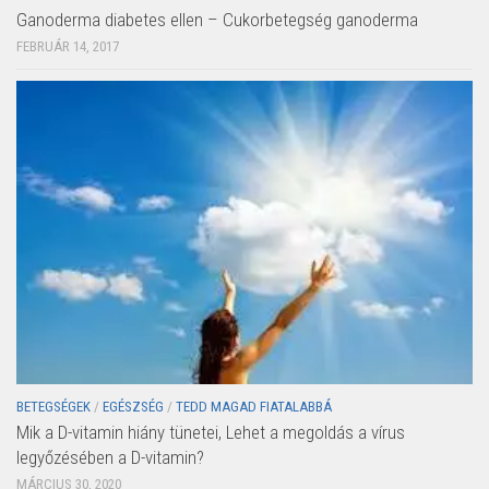
Ganoderma diabetes ellen – Cukorbetegség ganoderma
FEBRUÁR 14, 2017
BETEGSÉGEK
/
EGÉSZSÉG
/
TEDD MAGAD FIATALABBÁ
Mik a D-vitamin hiány tünetei, Lehet a megoldás a vírus
legyőzésében a D-vitamin?
MÁRCIUS 30, 2020