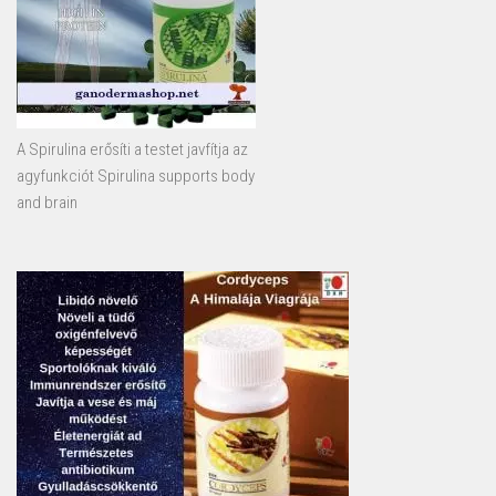
A Spirulina erősíti a testet javfítja az
agyfunkciót Spirulina supports body
and brain