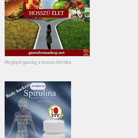
Meglepő igazság, a hosszú élet titka