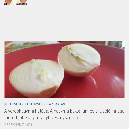
BETEGSÉGEK
/
EGÉSZSÉG
/
HÁZTARTÁS
A vöröshagyma hatása: A hagyma baktérium és vírusölő hatása
mellett jótékony az agytevékenységre is
DECEMBER 7, 2021