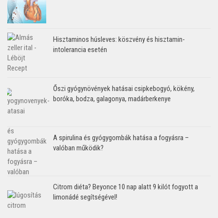
Hisztaminos húsleves: köszvény és hisztamin-
intolerancia esetén
Őszi gyógynövények hatásai csipkebogyó, kökény,
boróka, bodza, galagonya, madárberkenye
A spirulina és gyógygombák hatása a fogyásra –
valóban működik?
Citrom diéta? Beyonce 10 nap alatt 9 kilót fogyott a
limonádé segítségével!