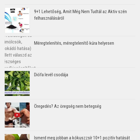
9+1 Lehetőség, Amit Még Nem Tudtál az Aktiv szén
felhasználásáról
Méregtelenítés, méregtelenítő kúra helyesen
Diófa levél csodája
Öregedés? Az öregség nem betegség
Ismerd meg jobban a kókuszzsír 10+1 pozitív hatását