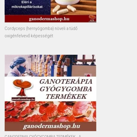
Cordyceps (hernyógomba) növeli a tüdő
oxigénfelvevő képességét
GANODERMA GYÓGYGOMBA TERMÉKEK - A