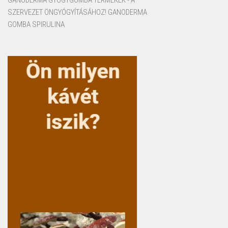
SZERVEZET ÖNGYÓGYÍTÁSÁHOZ! GANODERMA
GOMBA SPIRULINA