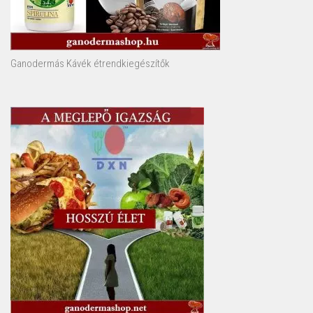
Ganodermás Kávék étrendkiegészítők