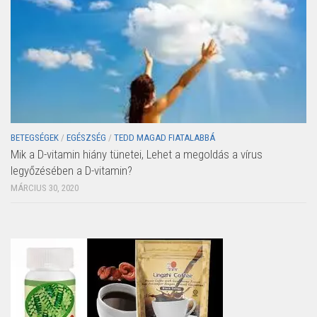
BETEGSÉGEK
/
EGÉSZSÉG
/
TEDD MAGAD FIATALABBÁ
Mik a D-vitamin hiány tünetei, Lehet a megoldás a vírus
legyőzésében a D-vitamin?
MÁRCIUS 30, 2020