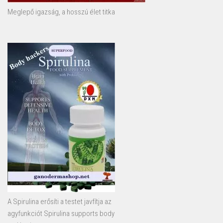
Meglepő igazság, a hosszú élet titka
A Spirulina erősíti a testet javfítja az
agyfunkciót Spirulina supports body