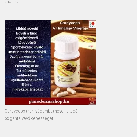
and brain
Cordyceps (hernyógomba) növeli a tüdő
oxigénfelvevő képességét