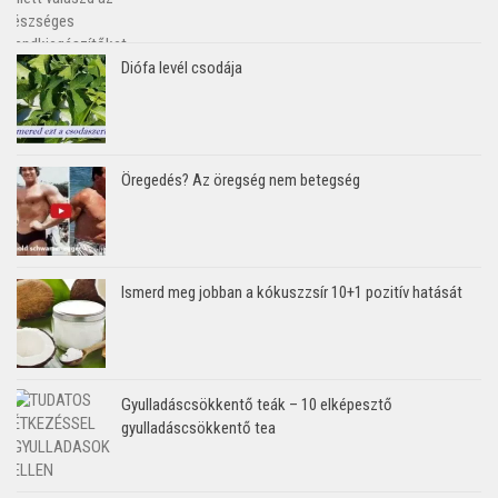
Diófa levél csodája
Öregedés? Az öregség nem betegség
Ismerd meg jobban a kókuszzsír 10+1 pozitív hatását
Gyulladáscsökkentő teák – 10 elképesztő
gyulladáscsökkentő tea