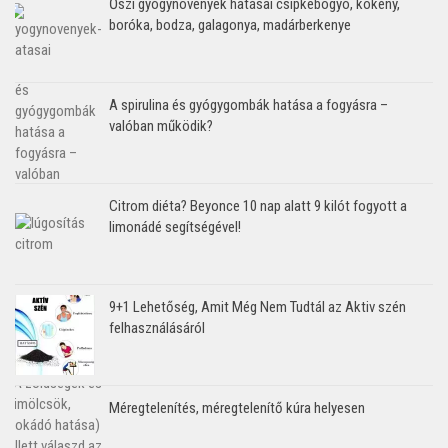
Őszi gyógynövények hatásai csipkebogyó, kökény,
boróka, bodza, galagonya, madárberkenye
A spirulina és gyógygombák hatása a fogyásra –
valóban működik?
Citrom diéta? Beyonce 10 nap alatt 9 kilót fogyott a
limonádé segítségével!
9+1 Lehetőség, Amit Még Nem Tudtál az Aktiv szén
felhasználásáról
Méregtelenítés, méregtelenítő kúra helyesen