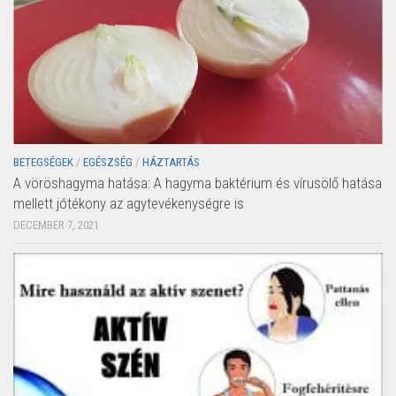
BETEGSÉGEK
/
EGÉSZSÉG
/
HÁZTARTÁS
A vöröshagyma hatása: A hagyma baktérium és vírusölő hatása
mellett jótékony az agytevékenységre is
DECEMBER 7, 2021