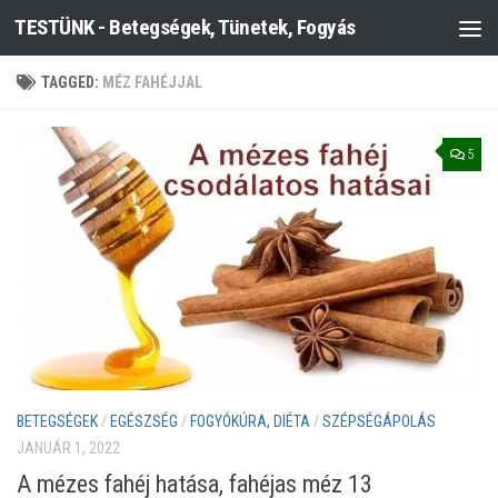
TESTÜNK - Betegségek, Tünetek, Fogyás
Skip to content
TAGGED:
MÉZ FAHÉJJAL
5
BETEGSÉGEK
/
EGÉSZSÉG
/
FOGYÓKÚRA, DIÉTA
/
SZÉPSÉGÁPOLÁS
JANUÁR 1, 2022
A mézes fahéj hatása, fahéjas méz 13