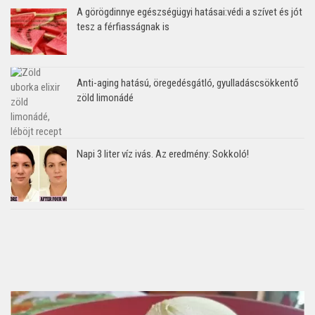
A görögdinnye egészségügyi hatásai:védi a szívet és jót
tesz a férfiasságnak is
Anti-aging hatású, öregedésgátló, gyulladáscsökkentő
zöld limonádé
Napi 3 liter víz ivás. Az eredmény: Sokkoló!