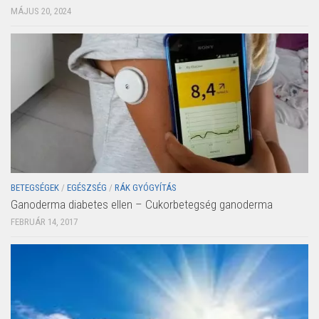
MÁJUS 20, 2024
BETEGSÉGEK
/
EGÉSZSÉG
/
RÁK GYÓGYÍTÁS
Ganoderma diabetes ellen – Cukorbetegség ganoderma
FEBRUÁR 14, 2017