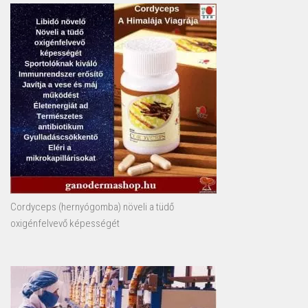
Cordyceps (hernyógomba) növeli a tüdő
oxigénfelvevő képességét