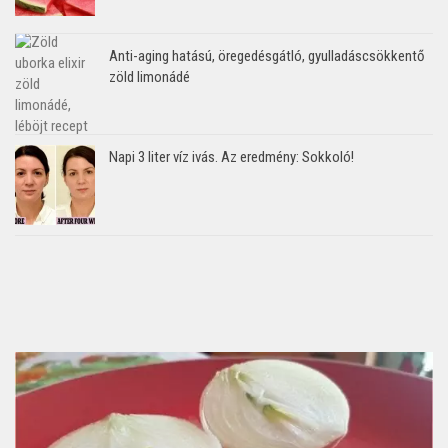
Anti-aging hatású, öregedésgátló, gyulladáscsökkentő
zöld limonádé
Napi 3 liter víz ivás. Az eredmény: Sokkoló!