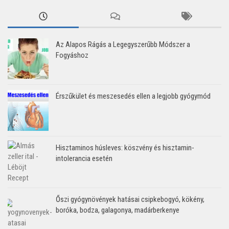
Az Alapos Rágás a Legegyszerűbb Módszer a
Fogyáshoz
Érszűkület és meszesedés ellen a legjobb gyógymód
Hisztaminos húsleves: köszvény és hisztamin-
intolerancia esetén
Őszi gyógynövények hatásai csipkebogyó, kökény,
boróka, bodza, galagonya, madárberkenye