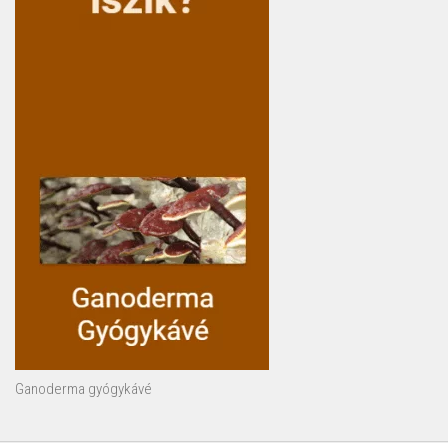
Ganoderma gyógykávé