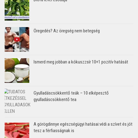
Öregedés? Az öregség nem betegség
Ismerd meg jobban a kókuszzsír 10+1 pozitív hatását
Gyulladáscsökkentő teák – 10 elképesztő
gyulladáscsökkentő tea
A görögdinnye egészségügyi hatásai:védi a szívet és jót
tesz a férfiasságnak is