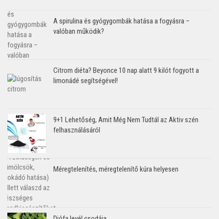
A spirulina és gyógygombák hatása a fogyásra –
valóban működik?
Citrom diéta? Beyonce 10 nap alatt 9 kilót fogyott a
limonádé segítségével!
9+1 Lehetőség, Amit Még Nem Tudtál az Aktiv szén
felhasználásáról
Méregtelenítés, méregtelenítő kúra helyesen
Diófa levél csodája