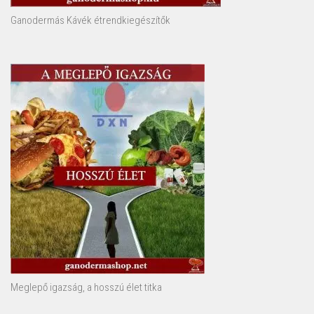
Ganodermás Kávék étrendkiegészítők
Meglepő igazság, a hosszú élet titka