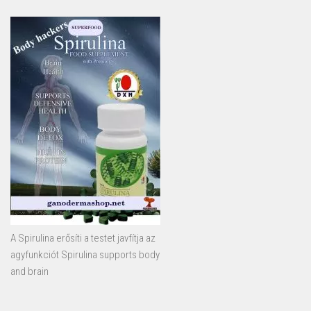
A Spirulina erősíti a testet javfítja az
agyfunkciót Spirulina supports body
and brain