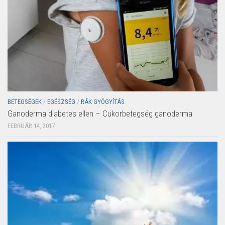
BETEGSÉGEK
/
EGÉSZSÉG
/
RÁK GYÓGYÍTÁS
Ganoderma diabetes ellen – Cukorbetegség ganoderma
FEBRUÁR 14, 2017