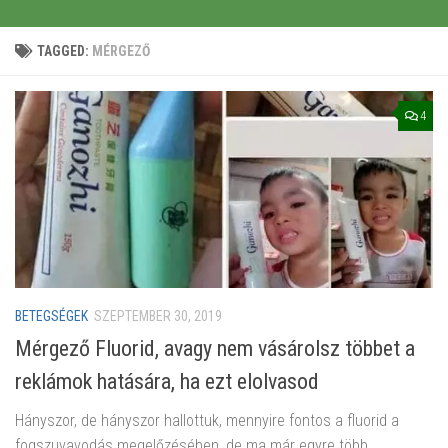
TAGGED:
MÉRGEZŐ
4
BETEGSÉGEK
SZEPTEMBER 30, 2019
Mérgező Fluorid, avagy nem vásárolsz többet a
reklámok hatására, ha ezt elolvasod
Hányszor, de hányszor hallottuk, mennyire fontos a fluorid a
fogszuvavodás megelőzésében, de ma már egyre több