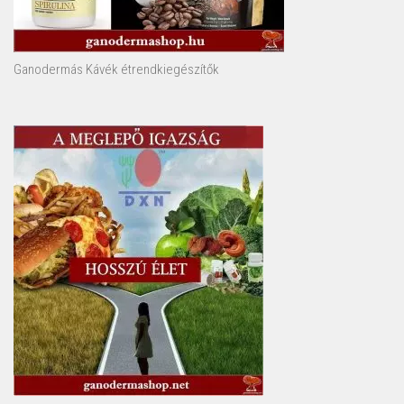
Ganodermás Kávék étrendkiegészítők