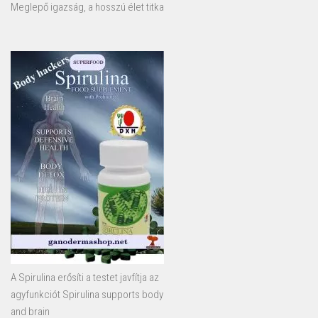
Meglepő igazság, a hosszú élet titka
A Spirulina erősíti a testet javfítja az
agyfunkciót Spirulina supports body
and brain