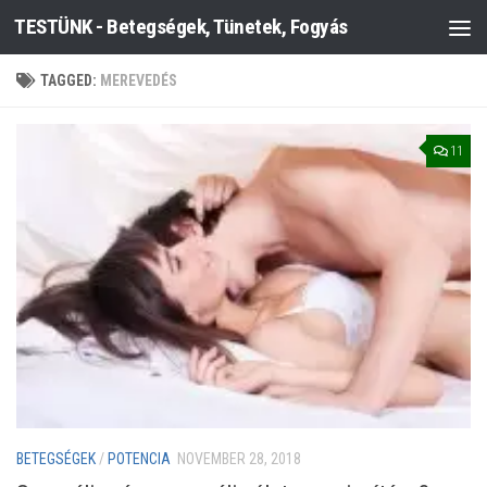
TESTÜNK - Betegségek, Tünetek, Fogyás
Skip to content
TAGGED:
MEREVEDÉS
11
BETEGSÉGEK
/
POTENCIA
NOVEMBER 28, 2018