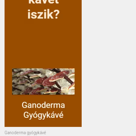
Ganoderma gyógykávé