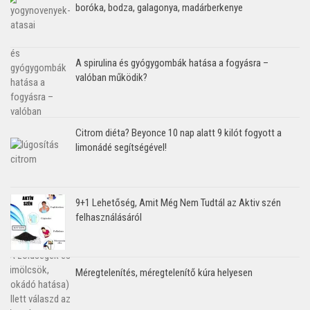
boróka, bodza, galagonya, madárberkenye
A spirulina és gyógygombák hatása a fogyásra –
valóban működik?
Citrom diéta? Beyonce 10 nap alatt 9 kilót fogyott a
limonádé segítségével!
9+1 Lehetőség, Amit Még Nem Tudtál az Aktiv szén
felhasználásáról
Méregtelenítés, méregtelenítő kúra helyesen