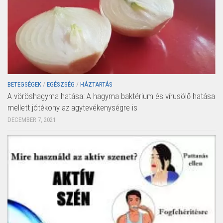
BETEGSÉGEK
/
EGÉSZSÉG
/
HÁZTARTÁS
A vöröshagyma hatása: A hagyma baktérium és vírusölő hatása
mellett jótékony az agytevékenységre is
DECEMBER 7, 2021