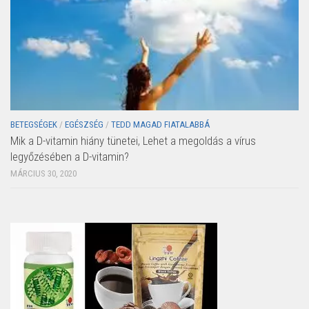
BETEGSÉGEK
/
EGÉSZSÉG
/
TEDD MAGAD FIATALABBÁ
Mik a D-vitamin hiány tünetei, Lehet a megoldás a vírus
legyőzésében a D-vitamin?
MÁRCIUS 30, 2020