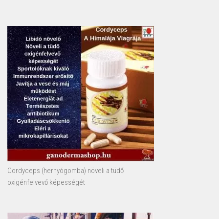
Cordyceps (hernyógomba) növeli a tüdő
oxigénfelvevő képességét