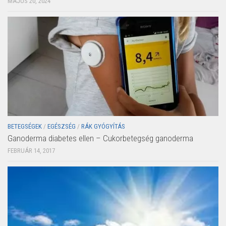
MÁJUS 20, 2024
BETEGSÉGEK
/
EGÉSZSÉG
/
RÁK GYÓGYÍTÁS
Ganoderma diabetes ellen – Cukorbetegség ganoderma
FEBRUÁR 14, 2017