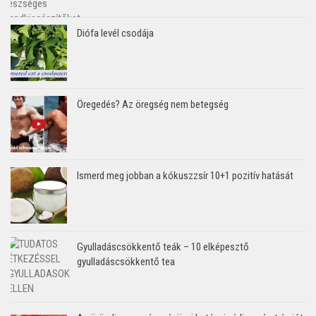
Diófa levél csodája
Öregedés? Az öregség nem betegség
Ismerd meg jobban a kókuszzsír 10+1 pozitív hatását
Gyulladáscsökkentő teák – 10 elképesztő
gyulladáscsökkentő tea