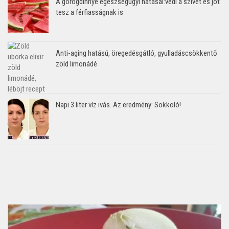
A görögdinnye egészségügyi hatásai:védi a szívet és jót
tesz a férfiasságnak is
Anti-aging hatású, öregedésgátló, gyulladáscsökkentő
zöld limonádé
Napi 3 liter víz ivás. Az eredmény: Sokkoló!