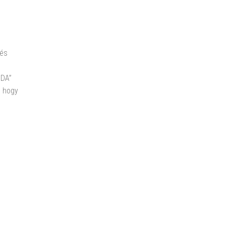
 és
ODA”
, hogy