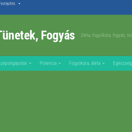
Testépítés
Tünetek, Fogyás
Diéta, fogyókúra, fogyás, t
Szépségápolás
Potencia
Fogyókúra, diéta
Egészség