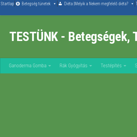
Startlap
Betegség tünetek
Diéta |Melyik a Nekem megfelelő diéta?
Skip to content
TESTÜNK - Betegségek, 
Ganoderma Gomba
Rák Gyógyítás
Testépítés