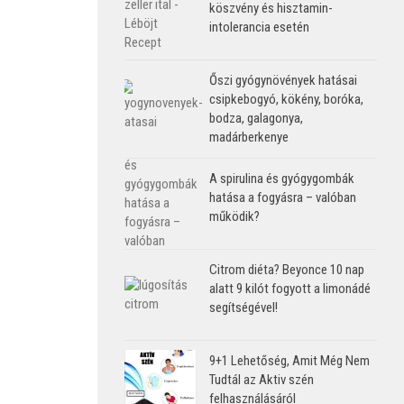
köszvény és hisztamin-
intolerancia esetén
Őszi gyógynövények hatásai
csipkebogyó, kökény, boróka,
bodza, galagonya,
madárberkenye
A spirulina és gyógygombák
hatása a fogyásra – valóban
működik?
Citrom diéta? Beyonce 10 nap
alatt 9 kilót fogyott a limonádé
segítségével!
9+1 Lehetőség, Amit Még Nem
Tudtál az Aktiv szén
felhasználásáról