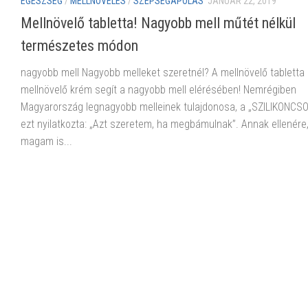
EGÉSZSÉG
/
MELLNÖVELÉS
/
SZÉPSÉGÁPOLÁS
JANUÁR 22, 2019
Mellnövelő tabletta! Nagyobb mell műtét nélkül
természetes módon
nagyobb mell Nagyobb melleket szeretnél? A mellnövelő tabletta
mellnövelő krém segít a nagyobb mell elérésében! Nemrégiben
Magyarország legnagyobb melleinek tulajdonosa, a „SZILIKONCS
ezt nyilatkozta: „Azt szeretem, ha megbámulnak”. Annak ellenére
magam is...