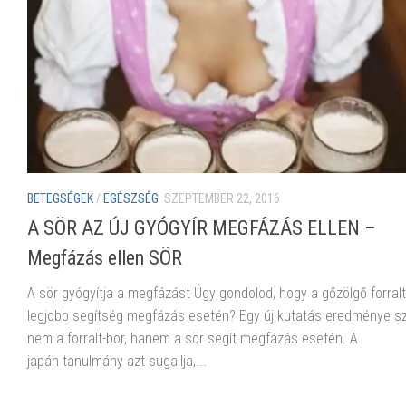
BETEGSÉGEK
/
EGÉSZSÉG
SZEPTEMBER 22, 2016
A SÖR AZ ÚJ GYÓGYÍR MEGFÁZÁS ELLEN –
Megfázás ellen SÖR
A sör gyógyítja a megfázást Úgy gondolod, hogy a gőzölgő forralt
legjobb segítség megfázás esetén? Egy új kutatás eredménye sz
nem a forralt-bor, hanem a sör segít megfázás esetén. A
japán tanulmány azt sugallja,...