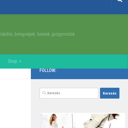
estépítés, betegségek, tünetek, gyógymódok
Shop
FOLLOW:
Keresés: