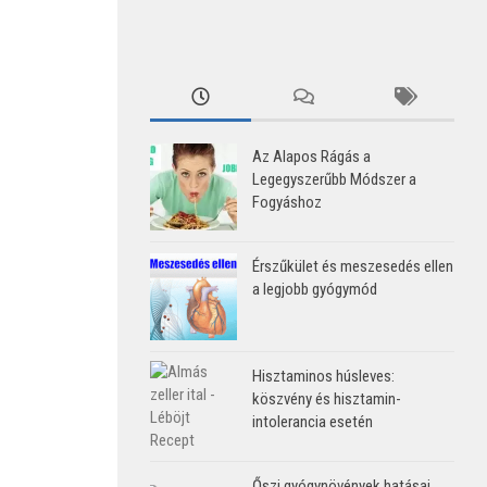
Az Alapos Rágás a
Legegyszerűbb Módszer a
Fogyáshoz
Érszűkület és meszesedés ellen
a legjobb gyógymód
Hisztaminos húsleves:
köszvény és hisztamin-
intolerancia esetén
Őszi gyógynövények hatásai