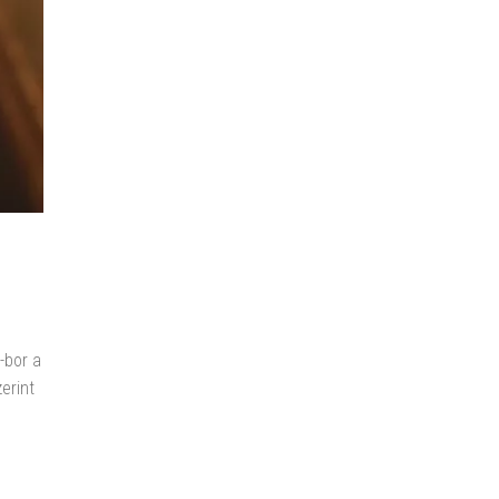
-bor a
erint