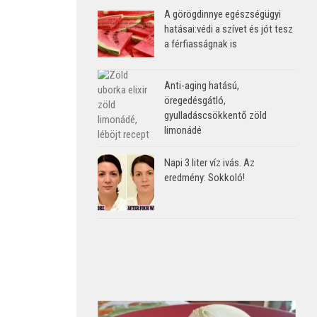
A görögdinnye egészségügyi
hatásai:védi a szívet és jót tesz
a férfiasságnak is
Anti-aging hatású,
öregedésgátló,
gyulladáscsökkentő zöld
limonádé
Napi 3 liter víz ivás. Az
eredmény: Sokkoló!