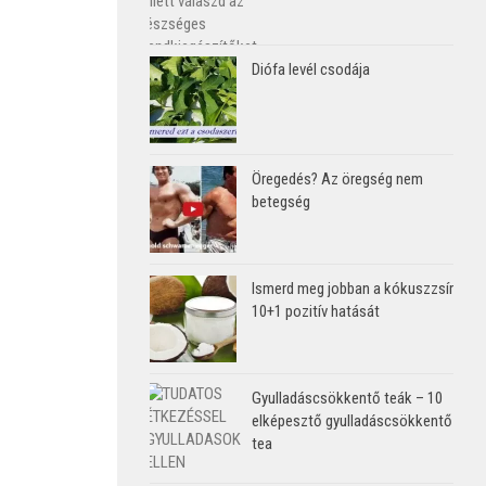
Diófa levél csodája
Öregedés? Az öregség nem
betegség
Ismerd meg jobban a kókuszzsír
10+1 pozitív hatását
Gyulladáscsökkentő teák – 10
elképesztő gyulladáscsökkentő
tea