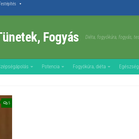
Testépítés
Tünetek, Fogyás
Diéta, fogyókúra, fogyás, t
Szépségápolás
Potencia
Fogyókúra, diéta
Egészség
5