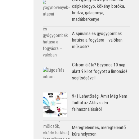
csipkebogyó, kökény, boróka,
bodza, galagonya,
madárberkenye
A spirulina és gyógygombák
hatása a fogyásra – valóban
működik?
Citrom diéta? Beyonce 10 nap
alatt 9 kilót fogyott a limonádé
segítségével!
9+1 Lehetőség, Amit Még Nem
Tudtál az Aktiv szén
felhasználásáról
Méregtelenítés, méregtelenítő
kúra helyesen