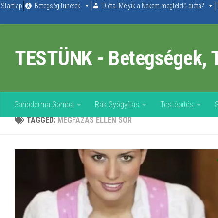
Startlap
Betegség tünetek
Diéta |Melyik a Nekem megfelelő diéta?
Skip to content
TESTÜNK - Betegségek, 
Ganoderma Gomba
Rák Gyógyítás
Testépítés
TAGGED:
MEGFÁZÁS ELLEN SÖR