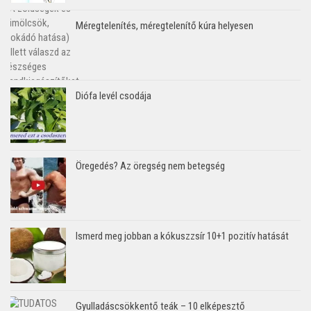
Méregtelenítés, méregtelenítő kúra helyesen
Diófa levél csodája
Öregedés? Az öregség nem betegség
Ismerd meg jobban a kókuszzsír 10+1 pozitív hatását
Gyulladáscsökkentő teák – 10 elképesztő