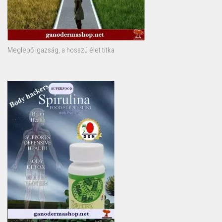
Meglepő igazság, a hosszú élet titka