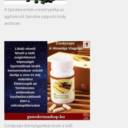
A Spirulina erősíti a testet javfítja az
agyfunkciót Spirulina supports body
and brain
Cordyceps (hernyógomba) növeli a tüdő