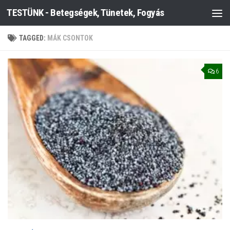
TESTÜNK - Betegségek, Tünetek, Fogyás
Skip to content
TAGGED:
MÁK CSONTOK
6