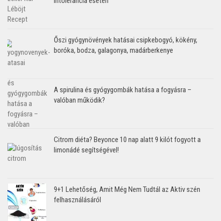
intolerancia esetén
Őszi gyógynövények hatásai csipkebogyó, kökény,
boróka, bodza, galagonya, madárberkenye
A spirulina és gyógygombák hatása a fogyásra –
valóban működik?
Citrom diéta? Beyonce 10 nap alatt 9 kilót fogyott a
limonádé segítségével!
9+1 Lehetőség, Amit Még Nem Tudtál az Aktiv szén
felhasználásáról