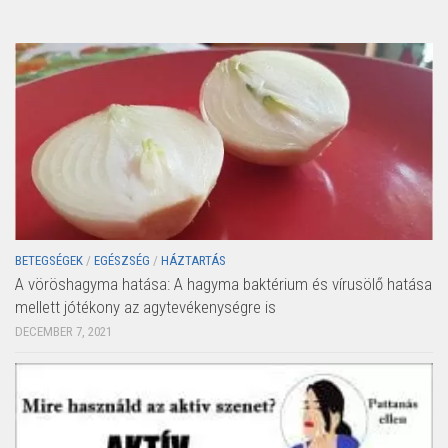
BETEGSÉGEK
/
EGÉSZSÉG
/
HÁZTARTÁS
A vöröshagyma hatása: A hagyma baktérium és vírusölő hatása
mellett jótékony az agytevékenységre is
DECEMBER 7, 2021