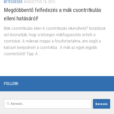
BETEGSÉGEK
AUGUSZTUS 18, 2015
Megdöbbentő felfedezés a mák csontritkulás
elleni hatásáról!
Mák csontritkulás ellen A csontritkulás elkerülhető? Kutatások
azt bizonyítják, hogy a bőséges mákfogyasztás erősíti a
csontokat. A máknak magas a foszfortartalma, ami segíti a
kalcium beépülését a csontokba. A mák az egyik legjobb
csonterősítő! Tipp: A...
FOLLOW:
Keresés: