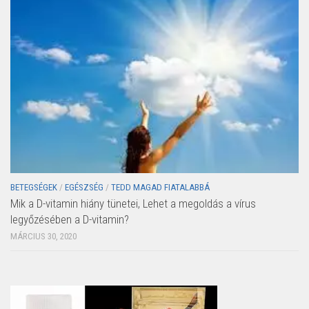
BETEGSÉGEK
/
EGÉSZSÉG
/
TEDD MAGAD FIATALABBÁ
Mik a D-vitamin hiány tünetei, Lehet a megoldás a vírus
legyőzésében a D-vitamin?
MÁRCIUS 30, 2020