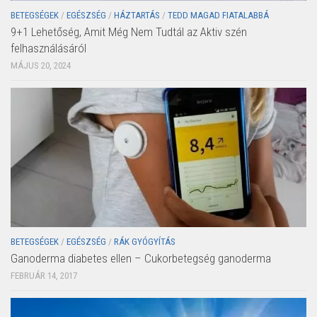
BETEGSÉGEK
/
EGÉSZSÉG
/
HÁZTARTÁS
/
TEDD MAGAD FIATALABBÁ
9+1 Lehetőség, Amit Még Nem Tudtál az Aktiv szén
felhasználásáról
MÁJUS 20, 2024
BETEGSÉGEK
/
EGÉSZSÉG
/
RÁK GYÓGYÍTÁS
Ganoderma diabetes ellen – Cukorbetegség ganoderma
FEBRUÁR 14, 2017