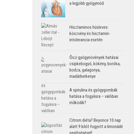
a legjobb gyógymód
Hisztaminos húsleves:
köszvény és hisztamin-
intolerancia esetén
Őszi gyógynövények hatásai
csipkebogyó, kökény, boróka,
bodza, galagonya,
madárberkenye
A spirulina és gyógygombák
hatása a fogyásra – valóban
működik?
Citrom diéta? Beyonce 10 nap
alatt 9 kilót fogyott a limonádé
segítségével!