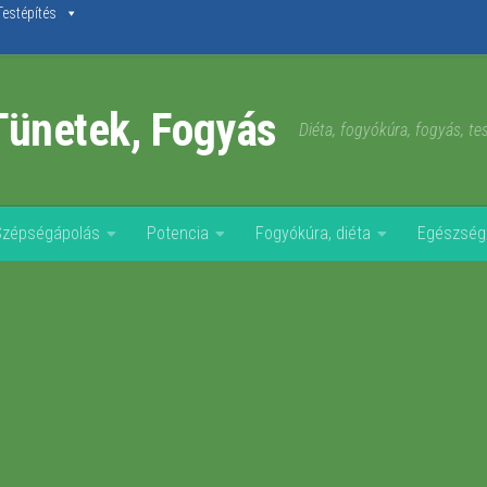
Testépítés
Tünetek, Fogyás
Diéta, fogyókúra, fogyás, t
Szépségápolás
Potencia
Fogyókúra, diéta
Egészség