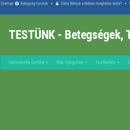
Startlap
Betegség tünetek
Diéta |Melyik a Nekem megfelelő diéta?
Skip to content
TESTÜNK - Betegségek, 
Ganoderma Gomba
Rák Gyógyítás
Testépítés