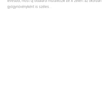
levesből, most új oldaláról mutatkozik be A zellert az ókorban
gyógynövényként is széles...