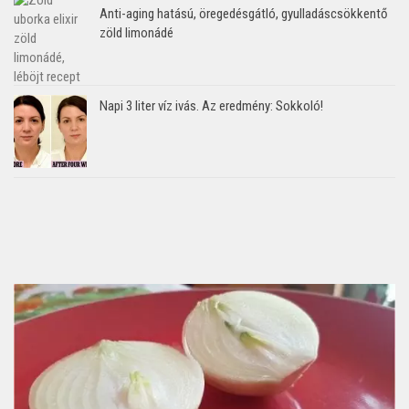
Anti-aging hatású, öregedésgátló, gyulladáscsökkentő
zöld limonádé
Napi 3 liter víz ivás. Az eredmény: Sokkoló!