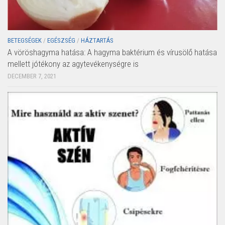
BETEGSÉGEK
/
EGÉSZSÉG
/
HÁZTARTÁS
A vöröshagyma hatása: A hagyma baktérium és vírusölő hatása
mellett jótékony az agytevékenységre is
DECEMBER 7, 2021