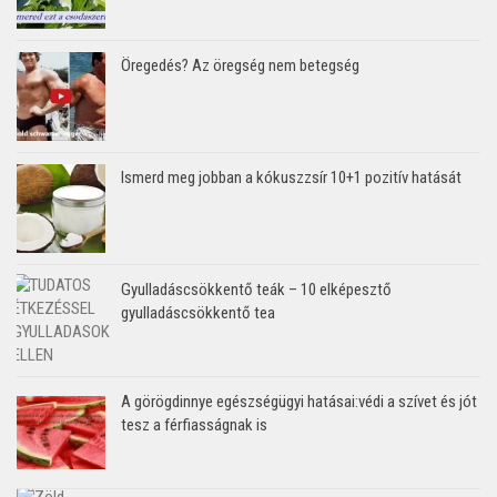
Öregedés? Az öregség nem betegség
Ismerd meg jobban a kókuszzsír 10+1 pozitív hatását
Gyulladáscsökkentő teák – 10 elképesztő
gyulladáscsökkentő tea
A görögdinnye egészségügyi hatásai:védi a szívet és jót
tesz a férfiasságnak is