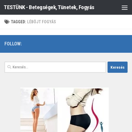
TESTÜNK - Betegségek, Tünetek, Fogyás
Skip to content
TAGGED:
LÉBÖJT FOGYÁS
FOLLOW:
Keresés: