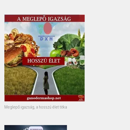
Meglepő igazság, a hosszú élet titka