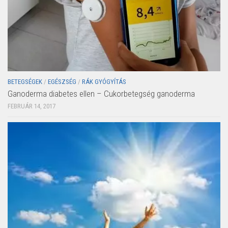
BETEGSÉGEK
/
EGÉSZSÉG
/
RÁK GYÓGYÍTÁS
Ganoderma diabetes ellen – Cukorbetegség ganoderma
FEBRUÁR 14, 2017