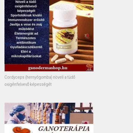
Cordyceps (hernyógomba) növeli a tüdő
oxigénfelvevő képességét