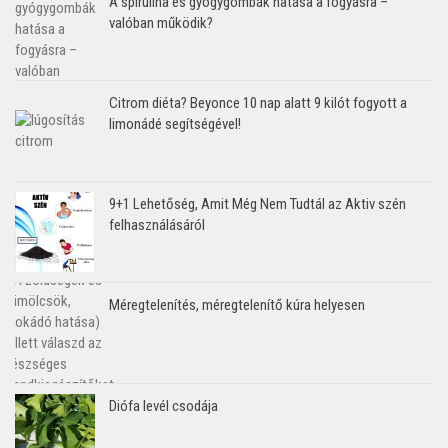
A spirulina és gyógygombák hatása a fogyásra –
valóban működik?
Citrom diéta? Beyonce 10 nap alatt 9 kilót fogyott a
limonádé segítségével!
9+1 Lehetőség, Amit Még Nem Tudtál az Aktiv szén
felhasználásáról
Méregtelenítés, méregtelenítő kúra helyesen
Diófa levél csodája