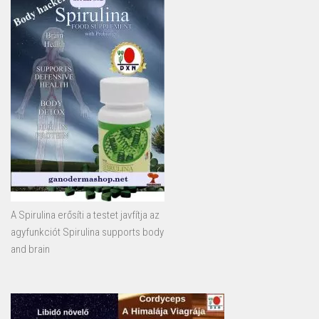
A Spirulina erősíti a testet javfítja az
agyfunkciót Spirulina supports body
and brain