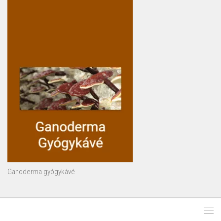
Ganoderma gyógykávé