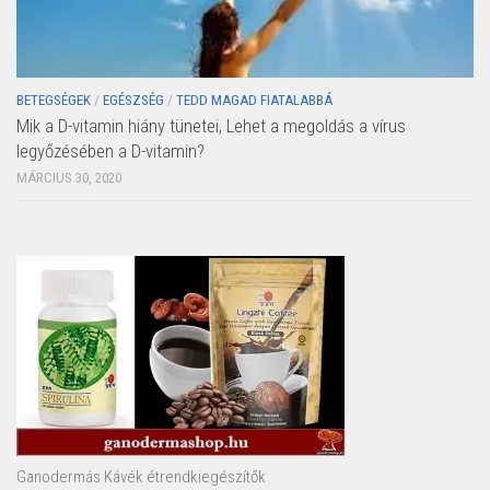
BETEGSÉGEK
/
EGÉSZSÉG
/
TEDD MAGAD FIATALABBÁ
Mik a D-vitamin hiány tünetei, Lehet a megoldás a vírus
legyőzésében a D-vitamin?
MÁRCIUS 30, 2020
Ganodermás Kávék étrendkiegészítők