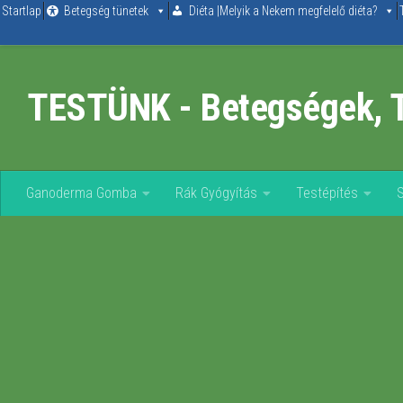
Startlap
Betegség tünetek
Diéta |Melyik a Nekem megfelelő diéta?
Skip to content
TESTÜNK - Betegségek, 
Ganoderma Gomba
Rák Gyógyítás
Testépítés