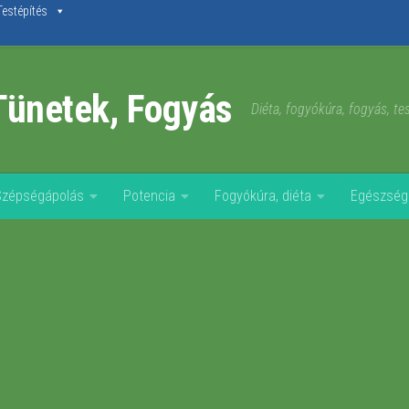
Testépítés
Tünetek, Fogyás
Diéta, fogyókúra, fogyás, t
Szépségápolás
Potencia
Fogyókúra, diéta
Egészség