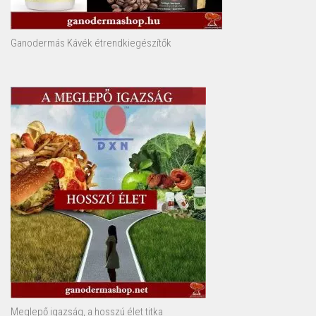
Ganodermás Kávék étrendkiegészítők
Meglepő igazság, a hosszú élet titka