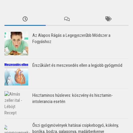
Az Alapos Rágás a Legegyszerűbb Módszer a
Fogyáshoz
Érszűkület és meszesedés ellen a legjobb gyógymód
Hisztaminos húsleves: köszvény és hisztamin-
intolerancia esetén
Őszi gyógynövények hatásai csipkebogyó, kökény,
boróka, bodza, galagonya, madárberkenye