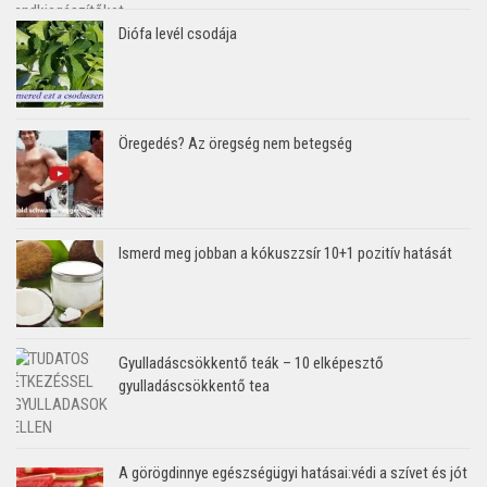
Diófa levél csodája
Öregedés? Az öregség nem betegség
Ismerd meg jobban a kókuszzsír 10+1 pozitív hatását
Gyulladáscsökkentő teák – 10 elképesztő
gyulladáscsökkentő tea
A görögdinnye egészségügyi hatásai:védi a szívet és jót