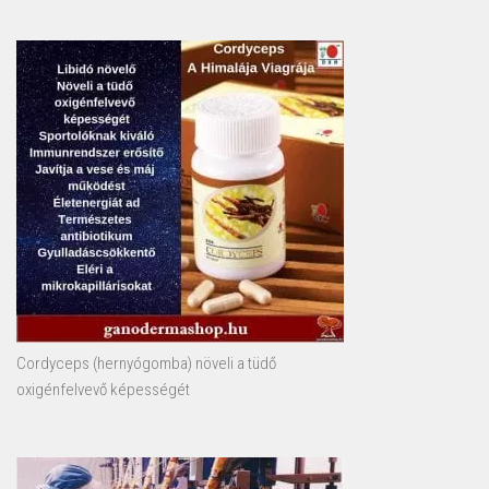
Cordyceps (hernyógomba) növeli a tüdő
oxigénfelvevő képességét