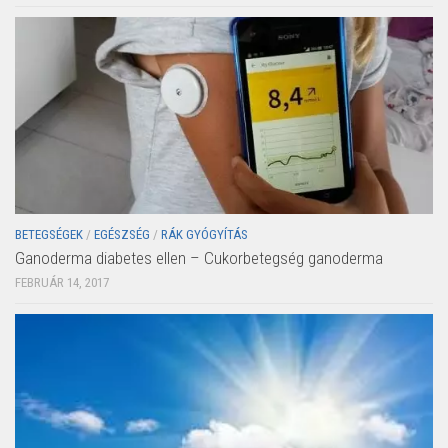
BETEGSÉGEK
/
EGÉSZSÉG
/
RÁK GYÓGYÍTÁS
Ganoderma diabetes ellen – Cukorbetegség ganoderma
FEBRUÁR 14, 2017