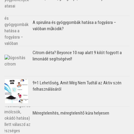
A spirulina és gyógygombák hatása a fogyásra –
valóban működik?
Citrom diéta? Beyonce 10 nap alatt 9 kilót fogyott a
limonádé segítségével!
9+1 Lehetőség, Amit Még Nem Tudtál az Aktiv szén
felhasználásáról
Méregtelenítés, méregtelenítő kúra helyesen