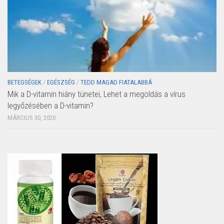
BETEGSÉGEK
/
EGÉSZSÉG
/
TEDD MAGAD FIATALABBÁ
Mik a D-vitamin hiány tünetei, Lehet a megoldás a vírus
legyőzésében a D-vitamin?
MÁRCIUS 30, 2020