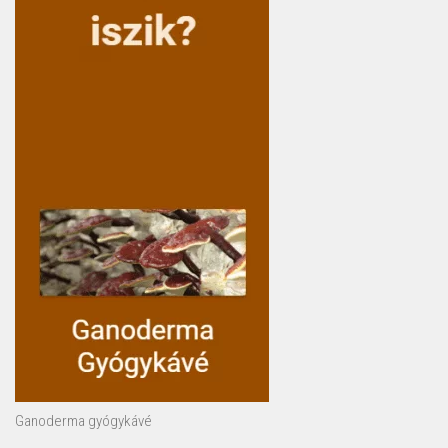
Ganoderma gyógykávé