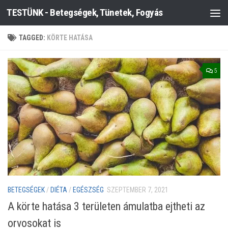
TESTÜNK - Betegségek, Tünetek, Fogyás
Skip to content
TAGGED:
KÖRTE HATÁSA
5
BETEGSÉGEK
/
DIÉTA
/
EGÉSZSÉG
SZEPTEMBER 7, 2021
A körte hatása 3 területen ámulatba ejtheti az
orvosokat is