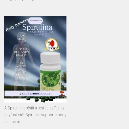
A Spirulina erősíti a testet javfítja az
agyfunkciót Spirulina supports body
and brain