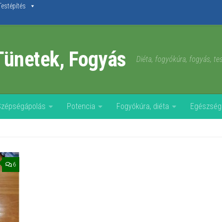
Testépítés
Tünetek, Fogyás
Diéta, fogyókúra, fogyás, t
Szépségápolás
Potencia
Fogyókúra, diéta
Egészség
6