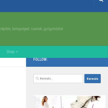
estépítés, betegségek, tünetek, gyógymódok
Shop
FOLLOW:
Keresés: