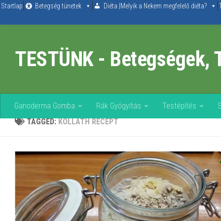
Startlap
Betegség tünetek
Diéta |Melyik a Nekem megfelelő diéta?
Skip to content
TESTÜNK - Betegségek, 
Ganoderma Gomba
Rák Gyógyítás
Testépítés
TAGGED:
KOLLATH RECEPT