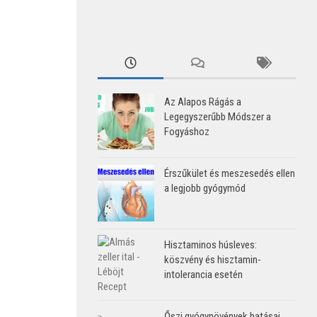
Az Alapos Rágás a
Legegyszerűbb Módszer a
Fogyáshoz
Érszűkület és meszesedés ellen
a legjobb gyógymód
Hisztaminos húsleves:
köszvény és hisztamin-
intolerancia esetén
Őszi gyógynövények hatásai