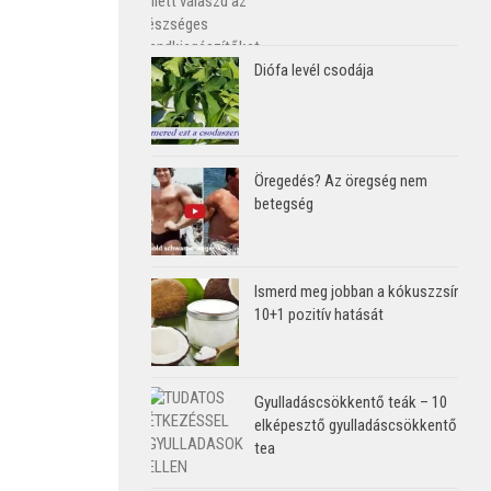
Diófa levél csodája
Öregedés? Az öregség nem
betegség
Ismerd meg jobban a kókuszzsír
10+1 pozitív hatását
Gyulladáscsökkentő teák – 10
elképesztő gyulladáscsökkentő
tea