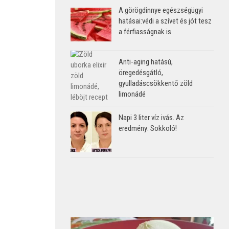
A görögdinnye egészségügyi
hatásai:védi a szívet és jót tesz
a férfiasságnak is
Anti-aging hatású,
öregedésgátló,
gyulladáscsökkentő zöld
limonádé
Napi 3 liter víz ivás. Az
eredmény: Sokkoló!