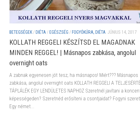
BETEGSÉGEK
/
DIÉTA
/
EGÉSZSÉG
/
FOGYÓKÚRA, DIÉTA
JÚNIUS 14, 2017
KOLLATH REGGELI KÉSZÍTSD EL MAGADNAK
MINDEN REGGEL! | Másnapos zabkása, angolul
overnight oats
A zabnak egyenesen jót tesz, ha másnapos! Miért??? Másnapos
zabkása, angolul overnight oats KOLLATH REGGELI A TELJESÉRT
TÁPLÁLÉK EGY LENDÜLETES NAPHOZ Szeretnél javítani a koncent
képességeden? Szeretnéd erősíteni a csontjaidat? Fogyni szeret
Egy német...