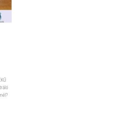
ÉKŰ
ráló
nél?