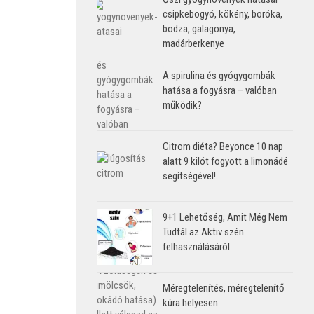
csipkebogyó, kökény, boróka,
bodza, galagonya,
madárberkenye
A spirulina és gyógygombák
hatása a fogyásra – valóban
működik?
Citrom diéta? Beyonce 10 nap
alatt 9 kilót fogyott a limonádé
segítségével!
9+1 Lehetőség, Amit Még Nem
Tudtál az Aktiv szén
felhasználásáról
Méregtelenítés, méregtelenítő
kúra helyesen