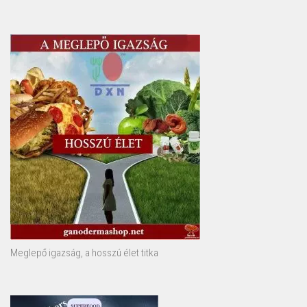
Meglepő igazság, a hosszú élet titka