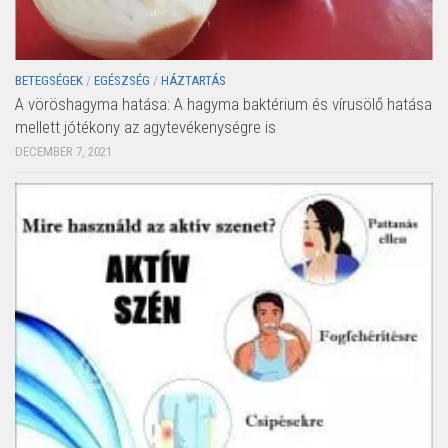
BETEGSÉGEK
/
EGÉSZSÉG
/
HÁZTARTÁS
A vöröshagyma hatása: A hagyma baktérium és vírusölő hatása
mellett jótékony az agytevékenységre is
DECEMBER 7, 2021