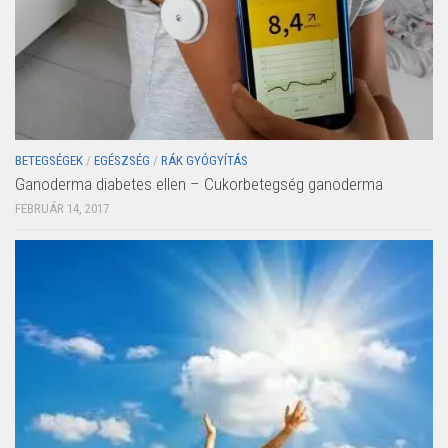
BETEGSÉGEK
/
EGÉSZSÉG
/
RÁK GYÓGYÍTÁS
Ganoderma diabetes ellen – Cukorbetegség ganoderma
FEBRUÁR 14, 2017