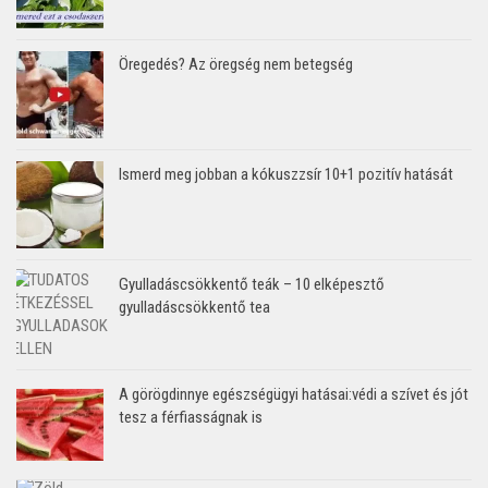
Öregedés? Az öregség nem betegség
Ismerd meg jobban a kókuszzsír 10+1 pozitív hatását
Gyulladáscsökkentő teák – 10 elképesztő
gyulladáscsökkentő tea
A görögdinnye egészségügyi hatásai:védi a szívet és jót
tesz a férfiasságnak is