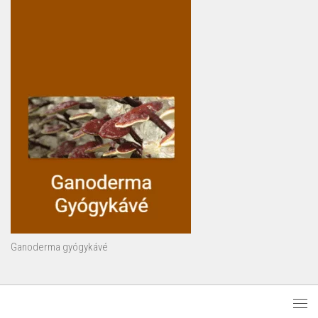
Ganoderma gyógykávé