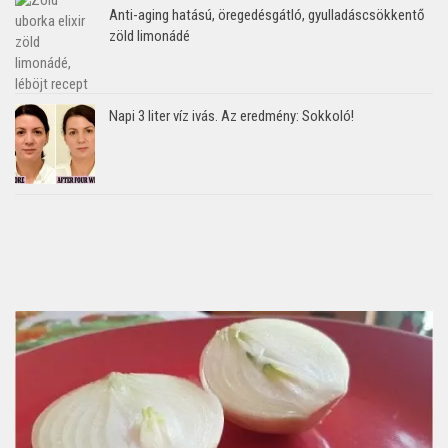
Anti-aging hatású, öregedésgátló, gyulladáscsökkentő
zöld limonádé
Napi 3 liter víz ivás. Az eredmény: Sokkoló!