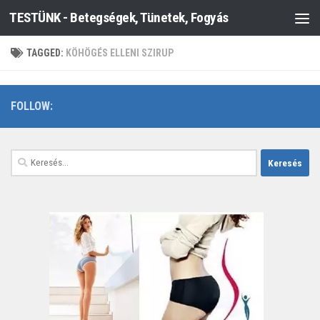
TESTÜNK - Betegségek, Tünetek, Fogyás
Skip to content
TAGGED:
KÖHÖGÉS ELLENI SZIRUP
FOLLOW:
Keresés: