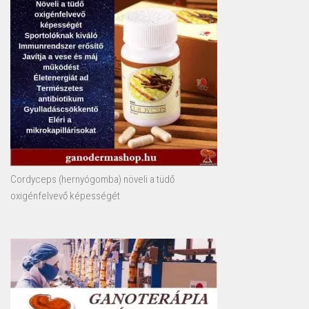
Cordyceps (hernyógomba) növeli a tüdő
oxigénfelvevő képességét