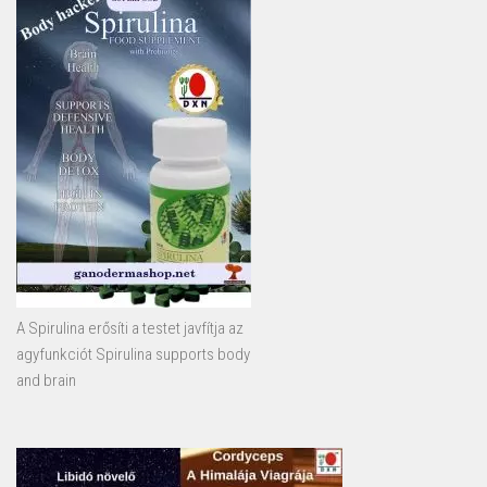
A Spirulina erősíti a testet javfítja az
agyfunkciót Spirulina supports body
and brain