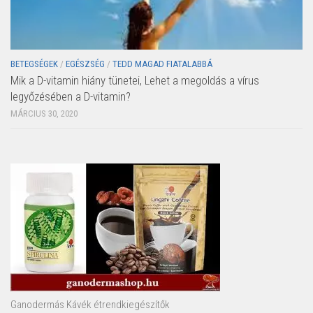
BETEGSÉGEK
/
EGÉSZSÉG
/
TEDD MAGAD FIATALABBÁ
Mik a D-vitamin hiány tünetei, Lehet a megoldás a vírus
legyőzésében a D-vitamin?
MÁRCIUS 30, 2020
Ganodermás Kávék étrendkiegészítők