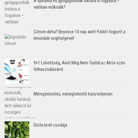
A spirulina és gyógygombák hatása a fogyásra –
valóban működik?
Citrom diéta? Beyonce 10 nap alatt 9 kilót fogyott a
limonádé segítségével!
9+1 Lehetőség, Amit Még Nem Tudtál az Aktiv szén
felhasználásáról
Méregtelenítés, méregtelenítő kúra helyesen
Diófa levél csodája