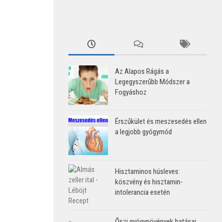
Az Alapos Rágás a
Legegyszerűbb Módszer a
Fogyáshoz
Érszűkület és meszesedés ellen
a legjobb gyógymód
Hisztaminos húsleves:
köszvény és hisztamin-
intolerancia esetén
Őszi gyógynövények hatásai