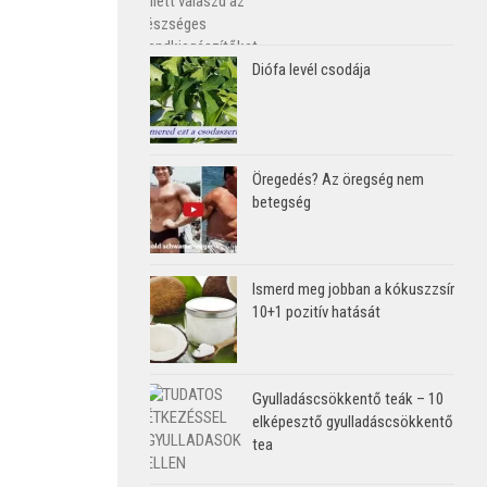
Diófa levél csodája
Öregedés? Az öregség nem
betegség
Ismerd meg jobban a kókuszzsír
10+1 pozitív hatását
Gyulladáscsökkentő teák – 10
elképesztő gyulladáscsökkentő
tea