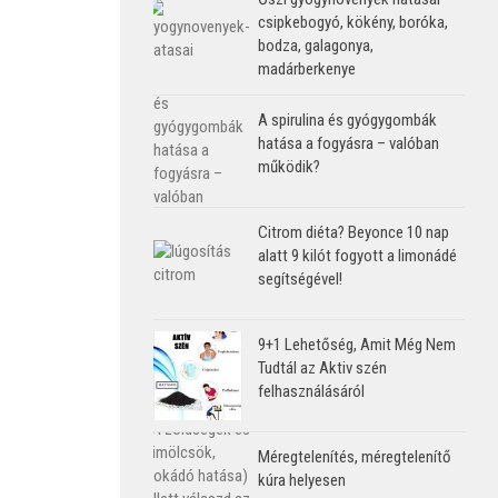
csipkebogyó, kökény, boróka,
bodza, galagonya,
madárberkenye
A spirulina és gyógygombák
hatása a fogyásra – valóban
működik?
Citrom diéta? Beyonce 10 nap
alatt 9 kilót fogyott a limonádé
segítségével!
9+1 Lehetőség, Amit Még Nem
Tudtál az Aktiv szén
felhasználásáról
Méregtelenítés, méregtelenítő
kúra helyesen