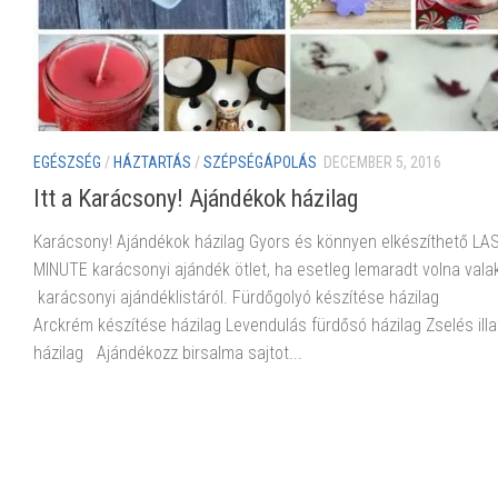
EGÉSZSÉG
/
HÁZTARTÁS
/
SZÉPSÉGÁPOLÁS
DECEMBER 5, 2016
Itt a Karácsony! Ajándékok házilag
Karácsony! Ajándékok házilag Gyors és könnyen elkészíthető LA
MINUTE karácsonyi ajándék ötlet, ha esetleg lemaradt volna valak
karácsonyi ajándéklistáról. Fürdőgolyó készítése házilag
Arckrém készítése házilag Levendulás fürdősó házilag Zselés illa
házilag Ajándékozz birsalma sajtot...