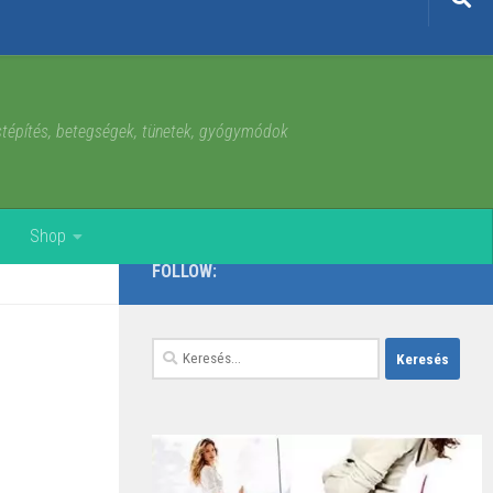
estépítés, betegségek, tünetek, gyógymódok
Shop
FOLLOW:
Keresés: