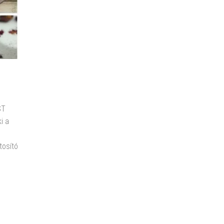
ST
i a
tosító