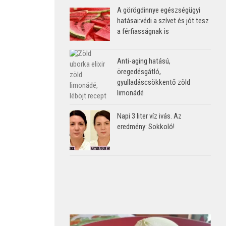
A görögdinnye egészségügyi
hatásai:védi a szívet és jót tesz
a férfiasságnak is
Anti-aging hatású,
öregedésgátló,
gyulladáscsökkentő zöld
limonádé
Napi 3 liter víz ivás. Az
eredmény: Sokkoló!