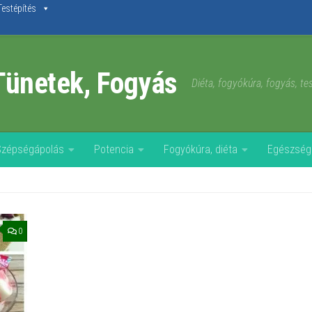
Testépítés
Tünetek, Fogyás
Diéta, fogyókúra, fogyás, t
Szépségápolás
Potencia
Fogyókúra, diéta
Egészség
0