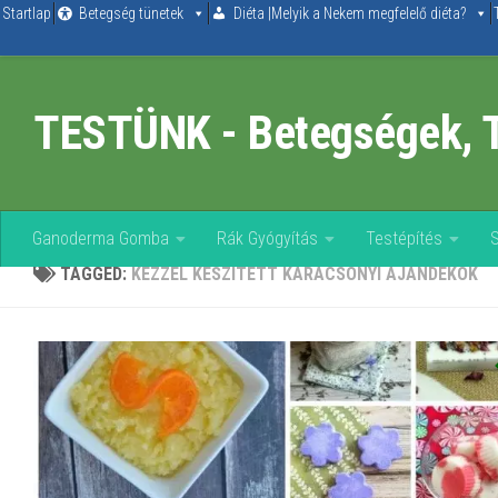
Startlap
Betegség tünetek
Diéta |Melyik a Nekem megfelelő diéta?
Skip to content
TESTÜNK - Betegségek, 
Ganoderma Gomba
Rák Gyógyítás
Testépítés
TAGGED:
KÉZZEL KÉSZÍTETT KARÁCSONYI AJÁNDÉKOK