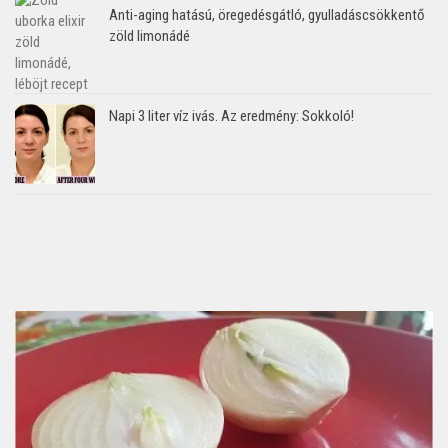
Anti-aging hatású, öregedésgátló, gyulladáscsökkentő
zöld limonádé
Napi 3 liter víz ivás. Az eredmény: Sokkoló!