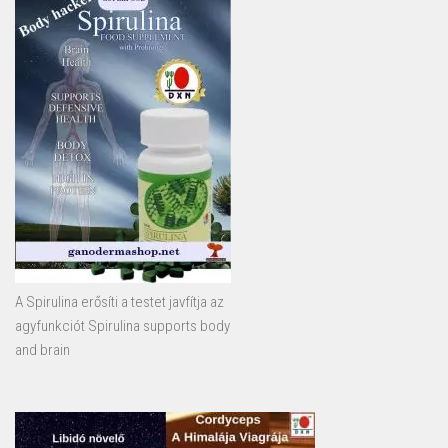
A Spirulina erősíti a testet javfítja az
agyfunkciót Spirulina supports body
and brain