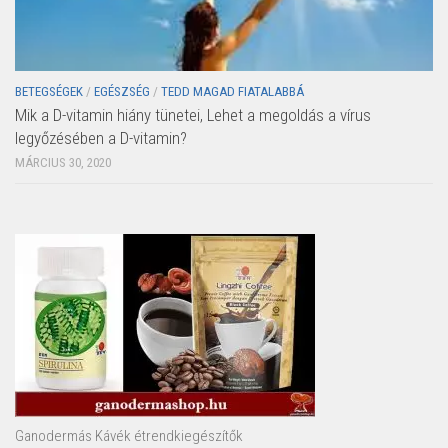
BETEGSÉGEK
/
EGÉSZSÉG
/
TEDD MAGAD FIATALABBÁ
Mik a D-vitamin hiány tünetei, Lehet a megoldás a vírus
legyőzésében a D-vitamin?
MÁRCIUS 30, 2020
Ganodermás Kávék étrendkiegészítők