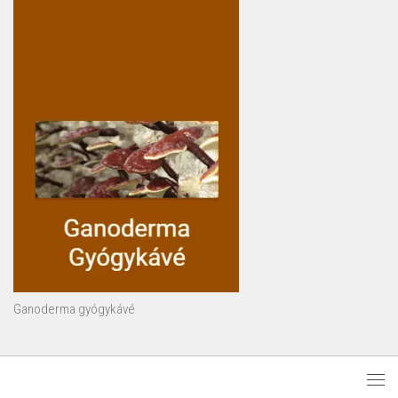
Ganoderma gyógykávé