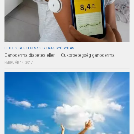
BETEGSÉGEK
/
EGÉSZSÉG
/
RÁK GYÓGYÍTÁS
Ganoderma diabetes ellen – Cukorbetegség ganoderma
FEBRUÁR 14, 2017