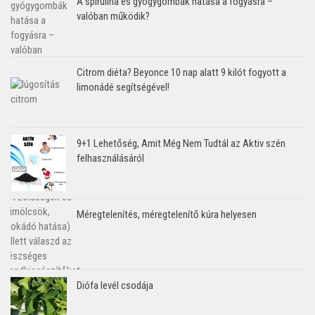
A spirulina és gyógygombák hatása a fogyásra –
valóban működik?
Citrom diéta? Beyonce 10 nap alatt 9 kilót fogyott a
limonádé segítségével!
9+1 Lehetőség, Amit Még Nem Tudtál az Aktiv szén
felhasználásáról
Méregtelenítés, méregtelenítő kúra helyesen
Diófa levél csodája