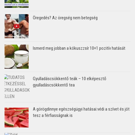
Öregedés? Az öregség nem betegség
Ismerd meg jobban a kókuszzsír 10+1 pozitív hatását
Gyulladáscsökkentő teák – 10 elképesztő
gyulladáscsökkentő tea
A görögdinnye egészségügyi hatásai:védi a szívet és jót
tesz a férfiasságnak is