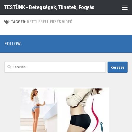
TESTÜNK - Betegségek, Tünetek, Fogyás
Skip to content
TAGGED:
KETTLEBELL EDZÉS VIDEÓ
FOLLOW:
Keresés: