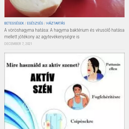
BETEGSÉGEK
/
EGÉSZSÉG
/
HÁZTARTÁS
A vöröshagyma hatása: A hagyma baktérium és vírusölő hatása
mellett jótékony az agytevékenységre is
DECEMBER 7, 2021