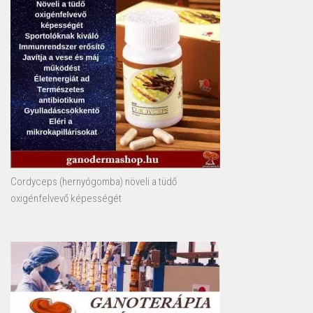
Cordyceps (hernyógomba) növeli a tüdő
oxigénfelvevő képességét