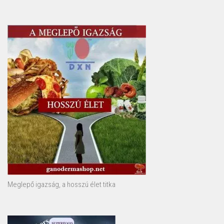
Meglepő igazság, a hosszú élet titka