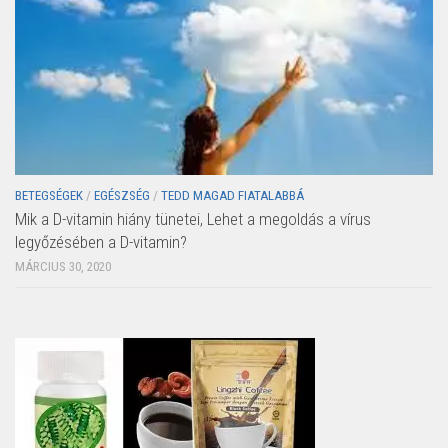
BETEGSÉGEK
/
EGÉSZSÉG
/
TEDD MAGAD FIATALABBÁ
Mik a D-vitamin hiány tünetei, Lehet a megoldás a vírus
legyőzésében a D-vitamin?
MÁRCIUS 30, 2020