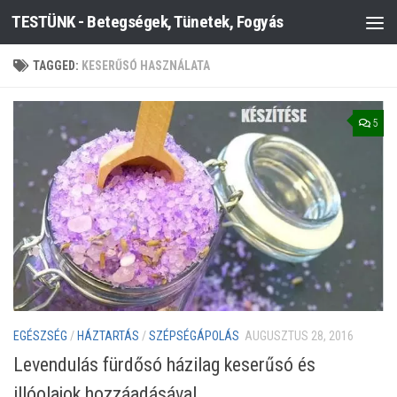
TESTÜNK - Betegségek, Tünetek, Fogyás
Skip to content
TAGGED:
KESERŰSÓ HASZNÁLATA
5
EGÉSZSÉG
/
HÁZTARTÁS
/
SZÉPSÉGÁPOLÁS
AUGUSZTUS 28, 2016
Levendulás fürdősó házilag keserűsó és
illóolajok hozzáadásával