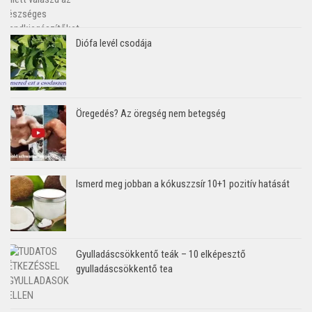
Diófa levél csodája
Öregedés? Az öregség nem betegség
Ismerd meg jobban a kókuszzsír 10+1 pozitív hatását
Gyulladáscsökkentő teák – 10 elképesztő
gyulladáscsökkentő tea