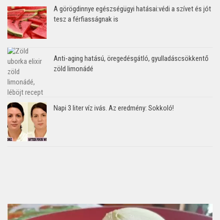
A görögdinnye egészségügyi hatásai:védi a szívet és jót
tesz a férfiasságnak is
Anti-aging hatású, öregedésgátló, gyulladáscsökkentő
zöld limonádé
Napi 3 liter víz ivás. Az eredmény: Sokkoló!