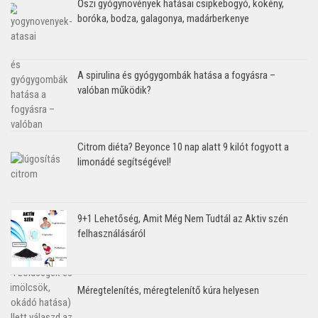
Őszi gyógynövények hatásai csipkebogyó, kökény,
boróka, bodza, galagonya, madárberkenye
A spirulina és gyógygombák hatása a fogyásra –
valóban működik?
Citrom diéta? Beyonce 10 nap alatt 9 kilót fogyott a
limonádé segítségével!
9+1 Lehetőség, Amit Még Nem Tudtál az Aktiv szén
felhasználásáról
Méregtelenítés, méregtelenítő kúra helyesen