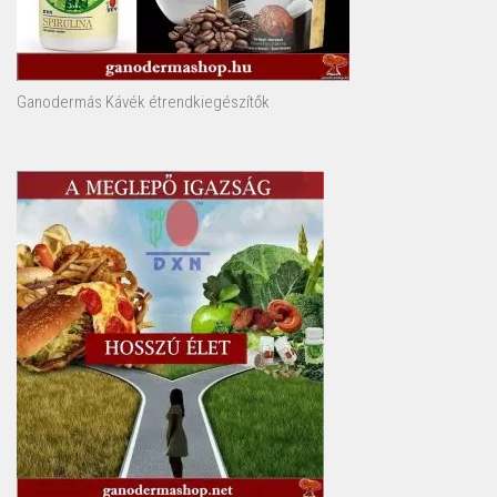
Ganodermás Kávék étrendkiegészítők