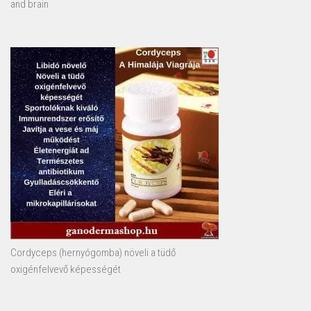
and brain
Cordyceps (hernyógomba) növeli a tüdő
oxigénfelvevő képességét