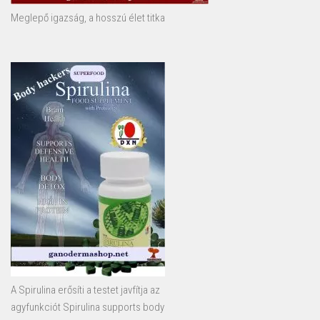
Meglepő igazság, a hosszú élet titka
A Spirulina erősíti a testet javfítja az
agyfunkciót Spirulina supports body