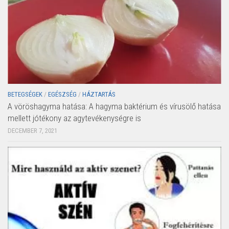
BETEGSÉGEK
/
EGÉSZSÉG
/
HÁZTARTÁS
A vöröshagyma hatása: A hagyma baktérium és vírusölő hatása
mellett jótékony az agytevékenységre is
DECEMBER 7, 2021