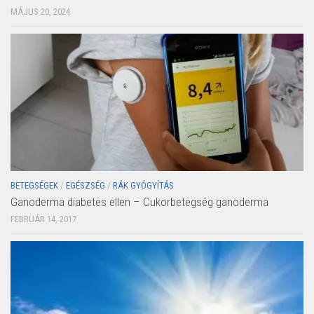
MÁJUS 20, 2024
BETEGSÉGEK
/
EGÉSZSÉG
/
RÁK GYÓGYÍTÁS
Ganoderma diabetes ellen – Cukorbetegség ganoderma
FEBRUÁR 14, 2017