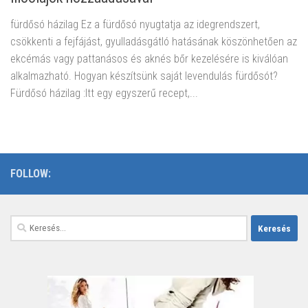
fürdősó házilag Ez a fürdősó nyugtatja az idegrendszert,
csökkenti a fejfájást, gyulladásgátló hatásának köszönhetően az
ekcémás vagy pattanásos és aknés bőr kezelésére is kiválóan
alkalmazható. Hogyan készítsünk saját levendulás fürdősót?
Fürdősó házilag :Itt egy egyszerű recept,...
FOLLOW:
Keresés: