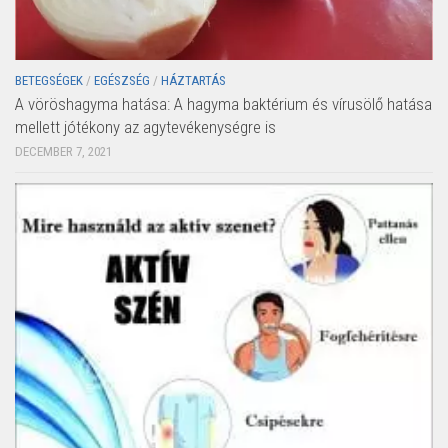
BETEGSÉGEK
/
EGÉSZSÉG
/
HÁZTARTÁS
A vöröshagyma hatása: A hagyma baktérium és vírusölő hatása
mellett jótékony az agytevékenységre is
DECEMBER 7, 2021