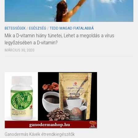
BETEGSÉGEK
/
EGÉSZSÉG
/
TEDD MAGAD FIATALABBÁ
Mik a D-vitamin hiány tünetei, Lehet a megoldás a vírus
legyőzésében a D-vitamin?
MÁRCIUS 30, 2020
Ganodermás Kávék étrendkiegészítők