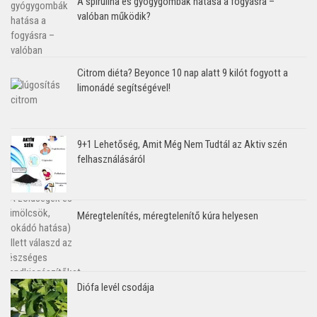
A spirulina és gyógygombák hatása a fogyásra –
valóban működik?
Citrom diéta? Beyonce 10 nap alatt 9 kilót fogyott a
limonádé segítségével!
9+1 Lehetőség, Amit Még Nem Tudtál az Aktiv szén
felhasználásáról
Méregtelenítés, méregtelenítő kúra helyesen
Diófa levél csodája