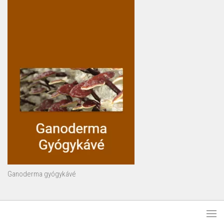
Ganoderma gyógykávé