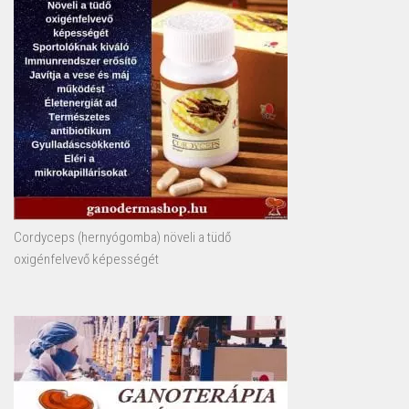
Cordyceps (hernyógomba) növeli a tüdő
oxigénfelvevő képességét