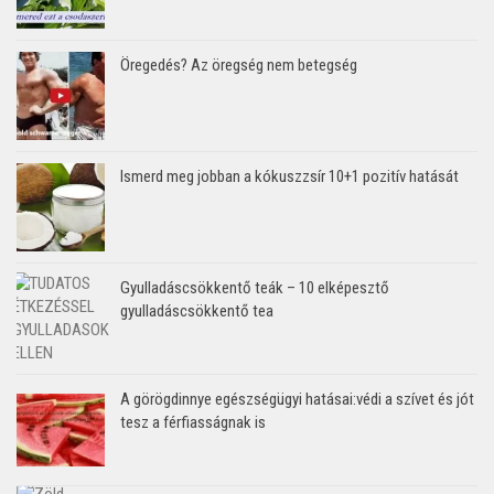
Öregedés? Az öregség nem betegség
Ismerd meg jobban a kókuszzsír 10+1 pozitív hatását
Gyulladáscsökkentő teák – 10 elképesztő
gyulladáscsökkentő tea
A görögdinnye egészségügyi hatásai:védi a szívet és jót
tesz a férfiasságnak is