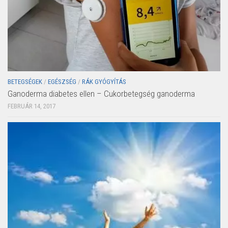
BETEGSÉGEK
/
EGÉSZSÉG
/
RÁK GYÓGYÍTÁS
Ganoderma diabetes ellen – Cukorbetegség ganoderma
FEBRUÁR 14, 2017