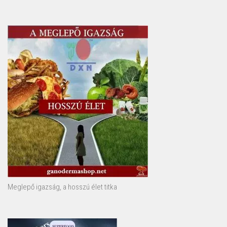
Meglepő igazság, a hosszú élet titka