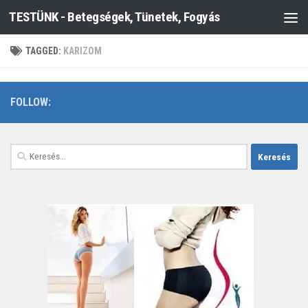
TESTÜNK - Betegségek, Tünetek, Fogyás
Skip to content
TAGGED:
KARIZOM
FOLLOW:
Keresés: