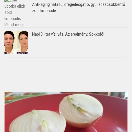
Anti-aging hatású, öregedésgátló, gyulladáscsökkentő
zöld limonádé
Napi 3 liter víz ivás. Az eredmény: Sokkoló!