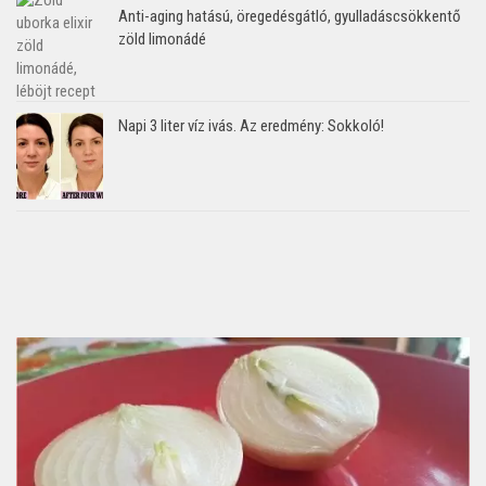
Anti-aging hatású, öregedésgátló, gyulladáscsökkentő
zöld limonádé
Napi 3 liter víz ivás. Az eredmény: Sokkoló!