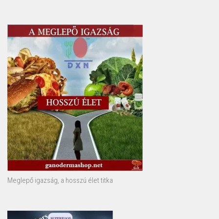
Meglepő igazság, a hosszú élet titka