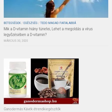
BETEGSÉGEK
/
EGÉSZSÉG
/
TEDD MAGAD FIATALABBÁ
Mik a D-vitamin hiány tünetei, Lehet a megoldás a vírus
legyőzésében a D-vitamin?
MÁRCIUS 30, 2020
Ganodermás Kávék étrendkiegészítők