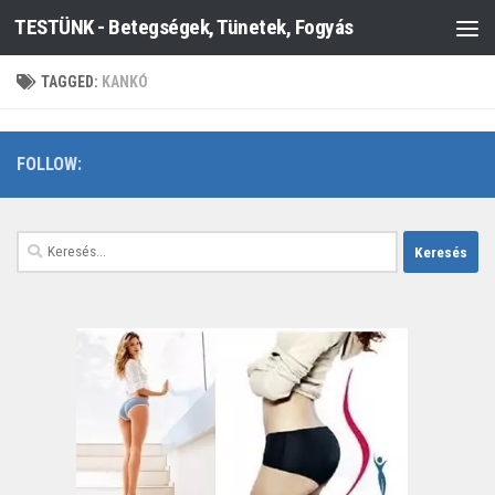
TESTÜNK - Betegségek, Tünetek, Fogyás
Skip to content
TAGGED:
KANKÓ
FOLLOW:
Keresés: