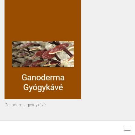
Ganoderma gyógykávé