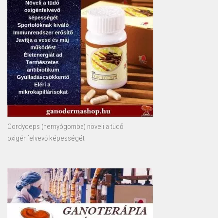
Cordyceps (hernyógomba) növeli a tüdő
oxigénfelvevő képességét