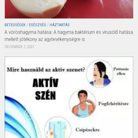
BETEGSÉGEK
/
EGÉSZSÉG
/
HÁZTARTÁS
A vöröshagyma hatása: A hagyma baktérium és vírusölő hatása
mellett jótékony az agytevékenységre is
DECEMBER 7, 2021