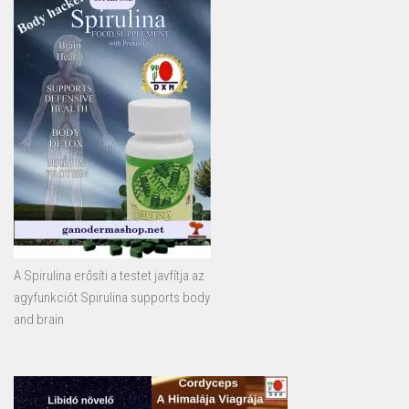
A Spirulina erősíti a testet javfítja az
agyfunkciót Spirulina supports body
and brain