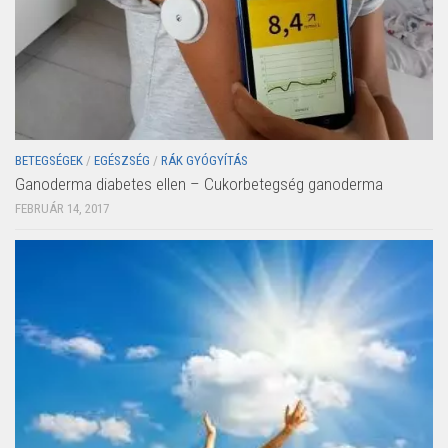
BETEGSÉGEK
/
EGÉSZSÉG
/
RÁK GYÓGYÍTÁS
Ganoderma diabetes ellen – Cukorbetegség ganoderma
FEBRUÁR 14, 2017