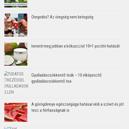
Öregedés? Az öregség nem betegség
Ismerd meg jobban a kókuszzsír 10+1 pozitív hatását
Gyulladáscsökkentő teák – 10 elképesztő
gyulladáscsökkentő tea
A görögdinnye egészségügyi hatásai:védi a szívet és jót
tesz a férfiasságnak is