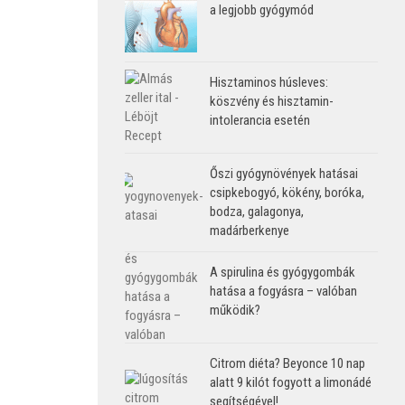
a legjobb gyógymód
Hisztaminos húsleves:
köszvény és hisztamin-
intolerancia esetén
Őszi gyógynövények hatásai
csipkebogyó, kökény, boróka,
bodza, galagonya,
madárberkenye
A spirulina és gyógygombák
hatása a fogyásra – valóban
működik?
Citrom diéta? Beyonce 10 nap
alatt 9 kilót fogyott a limonádé
segítségével!