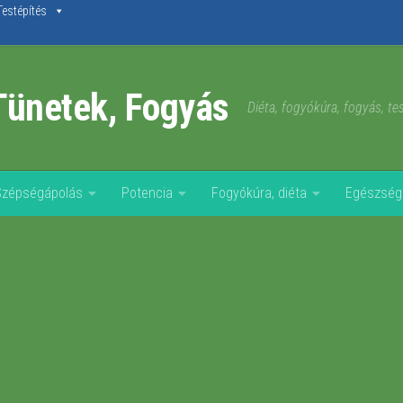
Testépítés
Tünetek, Fogyás
Diéta, fogyókúra, fogyás, t
Szépségápolás
Potencia
Fogyókúra, diéta
Egészség