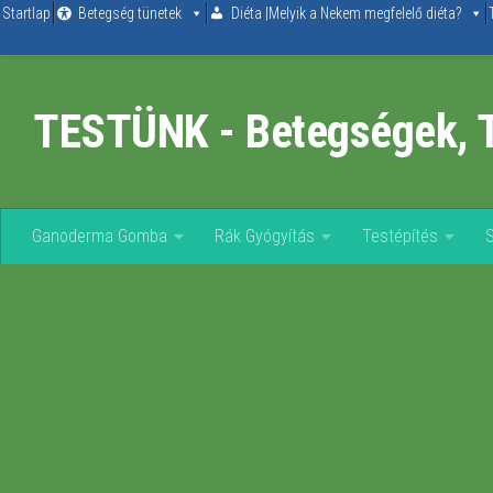
Startlap
Betegség tünetek
Diéta |Melyik a Nekem megfelelő diéta?
Skip to content
TESTÜNK - Betegségek, 
Ganoderma Gomba
Rák Gyógyítás
Testépítés