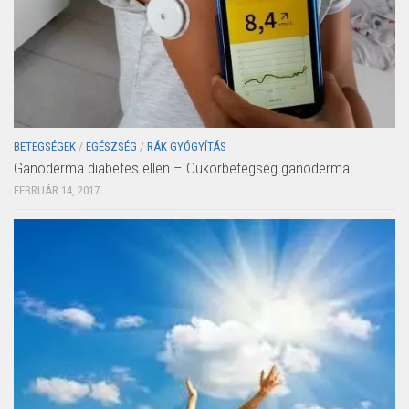
BETEGSÉGEK
/
EGÉSZSÉG
/
RÁK GYÓGYÍTÁS
Ganoderma diabetes ellen – Cukorbetegség ganoderma
FEBRUÁR 14, 2017