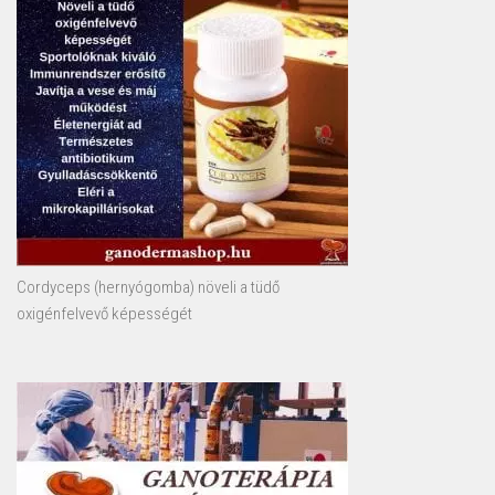
Cordyceps (hernyógomba) növeli a tüdő
oxigénfelvevő képességét