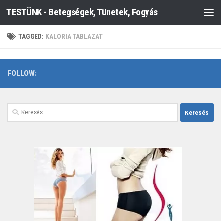
TESTÜNK - Betegségek, Tünetek, Fogyás
Skip to content
TAGGED:
KALORIA TABLAZAT
FOLLOW:
Keresés: