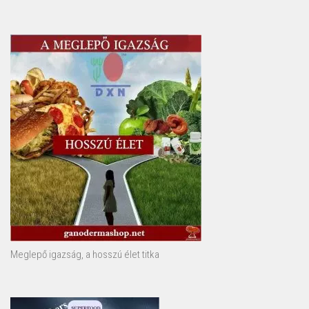
Meglepő igazság, a hosszú élet titka