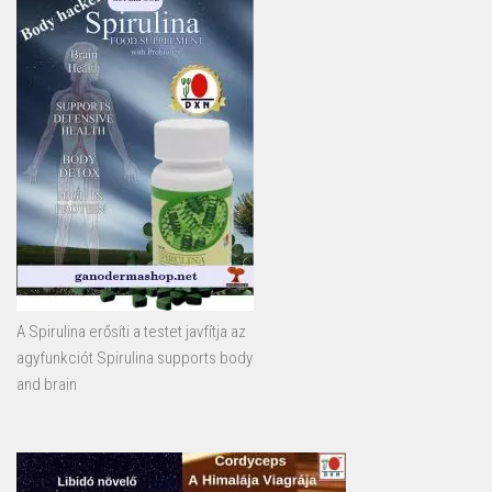
A Spirulina erősíti a testet javfítja az
agyfunkciót Spirulina supports body
and brain