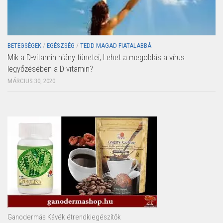
BETEGSÉGEK
/
EGÉSZSÉG
/
TEDD MAGAD FIATALABBÁ
Mik a D-vitamin hiány tünetei, Lehet a megoldás a vírus
legyőzésében a D-vitamin?
MÁRCIUS 30, 2020
Ganodermás Kávék étrendkiegészítők