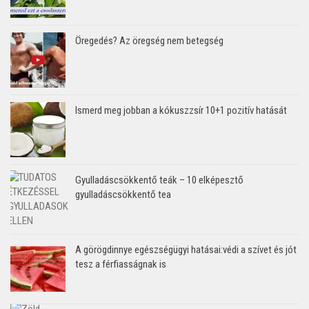
Öregedés? Az öregség nem betegség
Ismerd meg jobban a kókuszzsír 10+1 pozitív hatását
Gyulladáscsökkentő teák – 10 elképesztő
gyulladáscsökkentő tea
A görögdinnye egészségügyi hatásai:védi a szívet és jót
tesz a férfiasságnak is