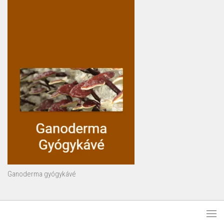
Ganoderma gyógykávé