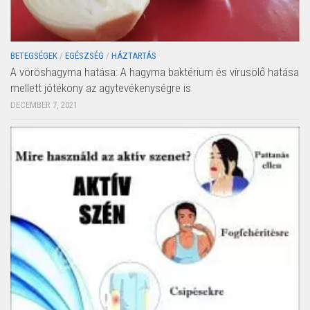
BETEGSÉGEK
/
EGÉSZSÉG
/
HÁZTARTÁS
A vöröshagyma hatása: A hagyma baktérium és vírusölő hatása
mellett jótékony az agytevékenységre is
DECEMBER 7, 2021