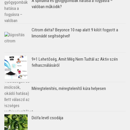
A spirulina és gyógygombák hatása a fogyásra –
valóban működik?
Citrom diéta? Beyonce 10 nap alatt 9 kilót fogyott a
limonádé segítségével!
9+1 Lehetőség, Amit Még Nem Tudtál az Aktiv szén
felhasználásáról
Méregtelenítés, méregtelenítő kúra helyesen
Diófa levél csodája