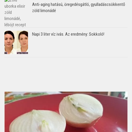
Anti-aging hatású, öregedésgátló, gyulladáscsökkentő
zöld limonádé
Napi 3 liter víz ivás. Az eredmény: Sokkoló!