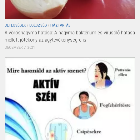
BETEGSÉGEK
/
EGÉSZSÉG
/
HÁZTARTÁS
A vöröshagyma hatása: A hagyma baktérium és vírusölő hatása
mellett jótékony az agytevékenységre is
DECEMBER 7, 2021