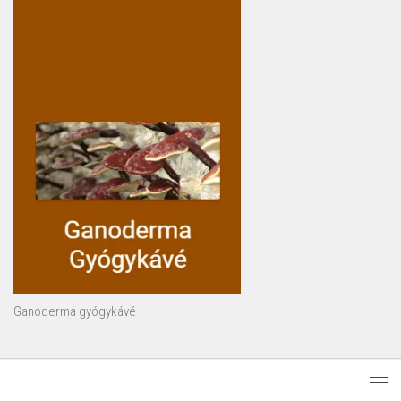
Ganoderma gyógykávé