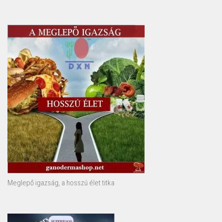
Meglepő igazság, a hosszú élet titka