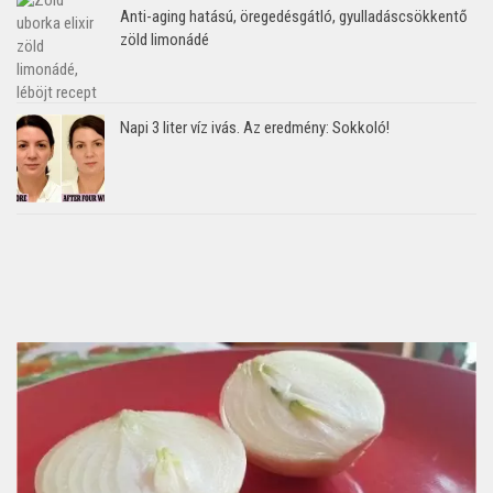
Anti-aging hatású, öregedésgátló, gyulladáscsökkentő
zöld limonádé
Napi 3 liter víz ivás. Az eredmény: Sokkoló!