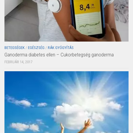
BETEGSÉGEK
/
EGÉSZSÉG
/
RÁK GYÓGYÍTÁS
Ganoderma diabetes ellen – Cukorbetegség ganoderma
FEBRUÁR 14, 2017