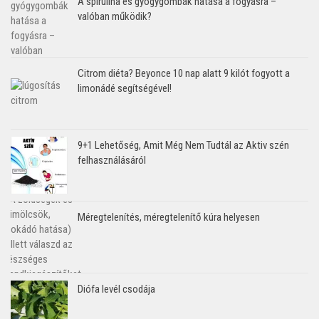
A spirulina és gyógygombák hatása a fogyásra –
valóban működik?
Citrom diéta? Beyonce 10 nap alatt 9 kilót fogyott a
limonádé segítségével!
9+1 Lehetőség, Amit Még Nem Tudtál az Aktiv szén
felhasználásáról
Méregtelenítés, méregtelenítő kúra helyesen
Diófa levél csodája