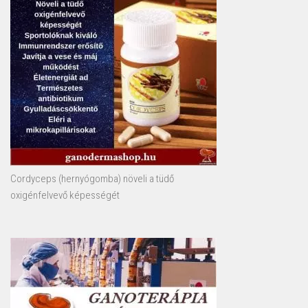
Cordyceps (hernyógomba) növeli a tüdő
oxigénfelvevő képességét