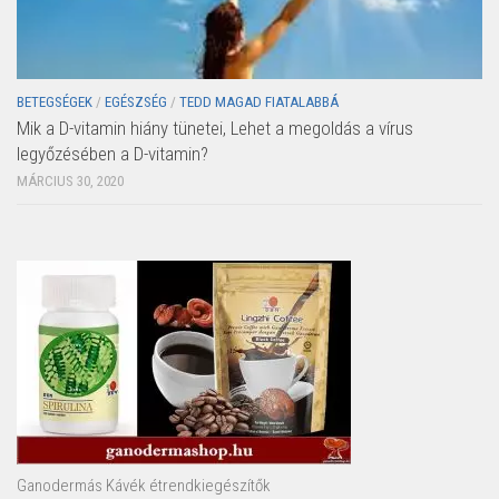
BETEGSÉGEK
/
EGÉSZSÉG
/
TEDD MAGAD FIATALABBÁ
Mik a D-vitamin hiány tünetei, Lehet a megoldás a vírus
legyőzésében a D-vitamin?
MÁRCIUS 30, 2020
Ganodermás Kávék étrendkiegészítők