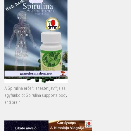
A Spirulina erősíti a testet javfítja az
agyfunkciót Spirulina supports body
and brain