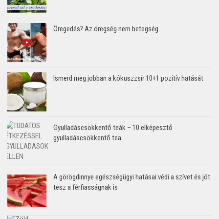
Öregedés? Az öregség nem betegség
Ismerd meg jobban a kókuszzsír 10+1 pozitív hatását
Gyulladáscsökkentő teák – 10 elképesztő
gyulladáscsökkentő tea
A görögdinnye egészségügyi hatásai:védi a szívet és jót
tesz a férfiasságnak is