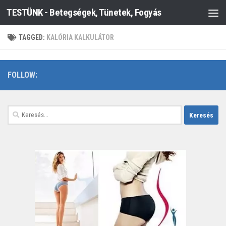
TESTÜNK - Betegségek, Tünetek, Fogyás
Skip to content
TAGGED:
KALÓRIA KALKULÁTOR
FOLLOW:
Keresés: