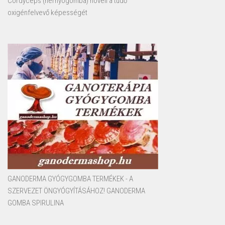
Cordyceps (hernyógomba) növeli a tüdő
oxigénfelvevő képességét
GANODERMA GYÓGYGOMBA TERMÉKEK - A
SZERVEZET ÖNGYÓGYÍTÁSÁHOZ! GANODERMA
GOMBA SPIRULINA