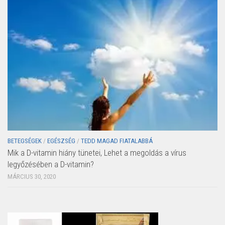
BETEGSÉGEK
/
EGÉSZSÉG
/
TEDD MAGAD FIATALABBÁ
Mik a D-vitamin hiány tünetei, Lehet a megoldás a vírus
legyőzésében a D-vitamin?
MÁRCIUS 30, 2020