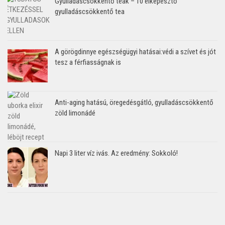
Gyulladáscsökkentő teák – 10 elképesztő
gyulladáscsökkentő tea
A görögdinnye egészségügyi hatásai:védi a szívet és jót
tesz a férfiasságnak is
Anti-aging hatású, öregedésgátló, gyulladáscsökkentő
zöld limonádé
Napi 3 liter víz ivás. Az eredmény: Sokkoló!