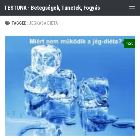
TESTÜNK - Betegségek, Tünetek, Fogyás
Skip to content
TAGGED:
JÉGKÁSA DIÉTA
0