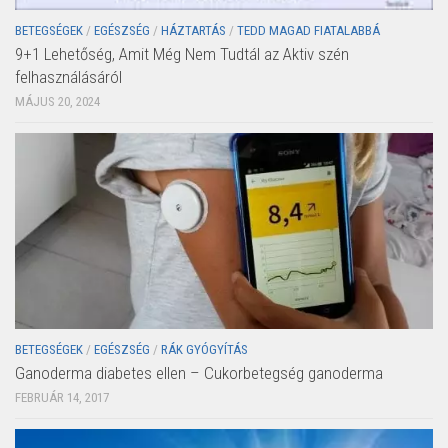
BETEGSÉGEK
/
EGÉSZSÉG
/
HÁZTARTÁS
/
TEDD MAGAD FIATALABBÁ
9+1 Lehetőség, Amit Még Nem Tudtál az Aktiv szén
felhasználásáról
MÁJUS 20, 2024
BETEGSÉGEK
/
EGÉSZSÉG
/
RÁK GYÓGYÍTÁS
Ganoderma diabetes ellen – Cukorbetegség ganoderma
FEBRUÁR 14, 2017