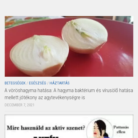
BETEGSÉGEK
/
EGÉSZSÉG
/
HÁZTARTÁS
A vöröshagyma hatása: A hagyma baktérium és vírusölő hatása
mellett jótékony az agytevékenységre is
DECEMBER 7, 2021