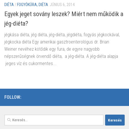
DIÉTA
/
FOGYÓKÚRA, DIÉTA
JÚNIUS 6, 2014
Egyek jeget sovány leszek? Miért nem működik a
jég-diéta?
jégkása diéta, jég diéta, jég-diéta, jégdiéta, fogyás jégkockával,
jégkocka diéta Egy amerikai gasztroenterológus dr. Brian
Weiner nevéhez kötődik egy fura, de egyre nagyobb
népszerűségnek örvendő diéta, a jég-diéta. A jég-diéta alapja
jeges víz és cukormentes...
FOLLOW:
Keresés: