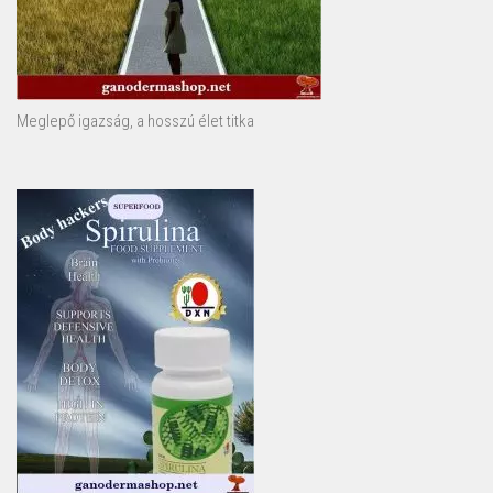
Meglepő igazság, a hosszú élet titka