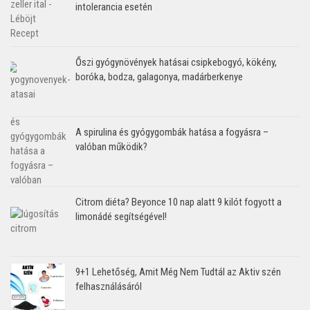
intolerancia esetén
Őszi gyógynövények hatásai csipkebogyó, kökény,
boróka, bodza, galagonya, madárberkenye
A spirulina és gyógygombák hatása a fogyásra –
valóban működik?
Citrom diéta? Beyonce 10 nap alatt 9 kilót fogyott a
limonádé segítségével!
9+1 Lehetőség, Amit Még Nem Tudtál az Aktiv szén
felhasználásáról