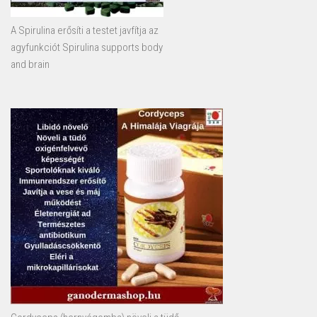
A Spirulina erősíti a testet javfítja az
agyfunkciót Spirulina supports body
and brain