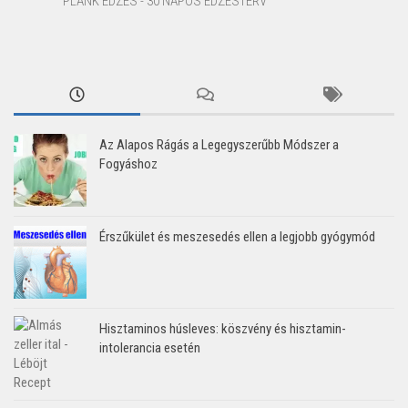
PLANK EDZÉS - 30 NAPOS EDZÉSTERV
Az Alapos Rágás a Legegyszerűbb Módszer a
Fogyáshoz
Érszűkület és meszesedés ellen a legjobb gyógymód
Hisztaminos húsleves: köszvény és hisztamin-
intolerancia esetén