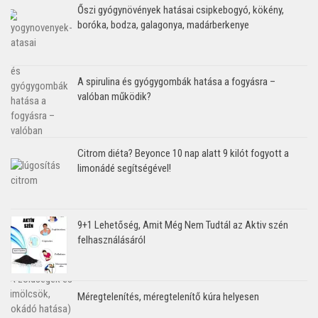
Őszi gyógynövények hatásai csipkebogyó, kökény,
boróka, bodza, galagonya, madárberkenye
A spirulina és gyógygombák hatása a fogyásra –
valóban működik?
Citrom diéta? Beyonce 10 nap alatt 9 kilót fogyott a
limonádé segítségével!
9+1 Lehetőség, Amit Még Nem Tudtál az Aktiv szén
felhasználásáról
Méregtelenítés, méregtelenítő kúra helyesen