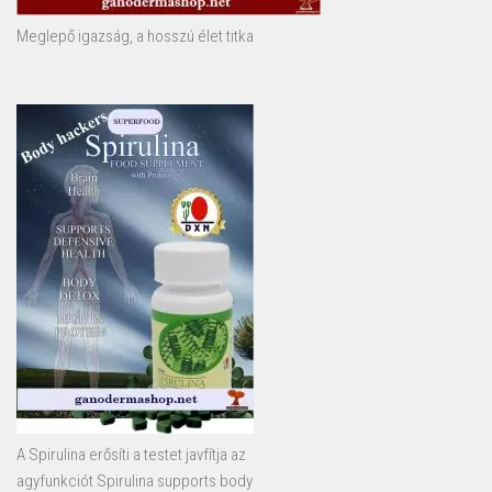
Meglepő igazság, a hosszú élet titka
A Spirulina erősíti a testet javfítja az
agyfunkciót Spirulina supports body