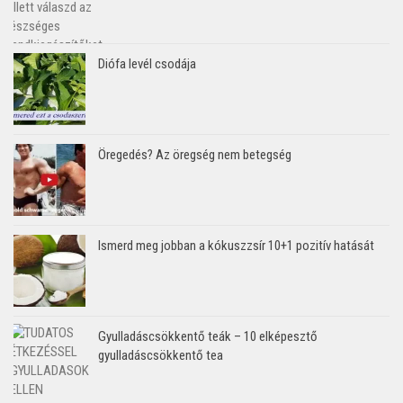
Diófa levél csodája
Öregedés? Az öregség nem betegség
Ismerd meg jobban a kókuszzsír 10+1 pozitív hatását
Gyulladáscsökkentő teák – 10 elképesztő
gyulladáscsökkentő tea