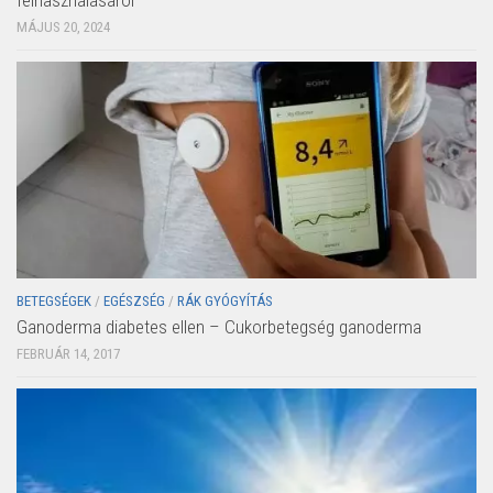
felhasználásáról
MÁJUS 20, 2024
BETEGSÉGEK
/
EGÉSZSÉG
/
RÁK GYÓGYÍTÁS
Ganoderma diabetes ellen – Cukorbetegség ganoderma
FEBRUÁR 14, 2017