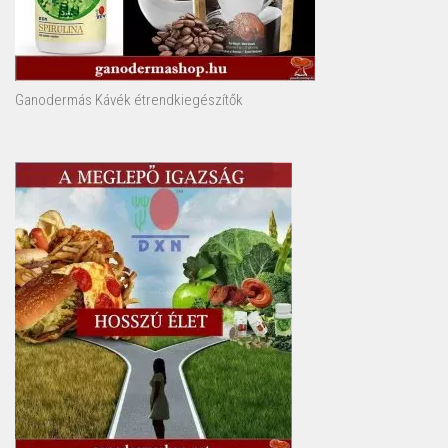
Ganodermás Kávék étrendkiegészítők