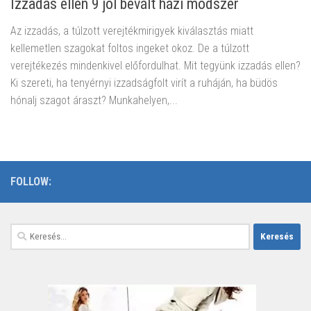
Izzadás ellen 9 jól bevált házi módszer
Az izzadás, a túlzott verejtékmirigyek kiválasztás miatt
kellemetlen szagokat foltos ingeket okoz. De a túlzott
verejtékezés mindenkivel előfordulhat. Mit tegyünk izzadás ellen?
Ki szereti, ha tenyérnyi izzadságfolt virít a ruháján, ha büdös
hónalj szagot áraszt? Munkahelyen,...
FOLLOW:
Keresés: