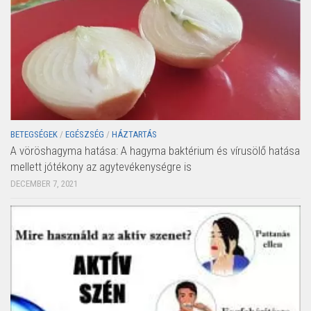
BETEGSÉGEK
/
EGÉSZSÉG
/
HÁZTARTÁS
A vöröshagyma hatása: A hagyma baktérium és vírusölő hatása
mellett jótékony az agytevékenységre is
DECEMBER 7, 2021