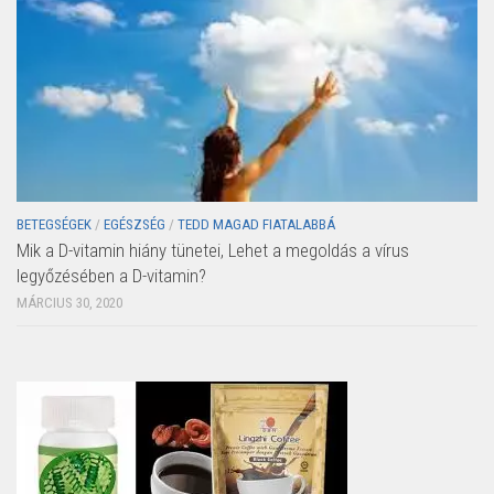
BETEGSÉGEK
/
EGÉSZSÉG
/
TEDD MAGAD FIATALABBÁ
Mik a D-vitamin hiány tünetei, Lehet a megoldás a vírus
legyőzésében a D-vitamin?
MÁRCIUS 30, 2020