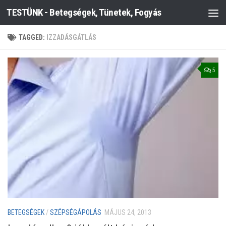
TESTÜNK - Betegségek, Tünetek, Fogyás
Skip to content
TAGGED:
IZZADÁSGÁTLÁS
5
BETEGSÉGEK
/
SZÉPSÉGÁPOLÁS
MÁJUS 24, 2013