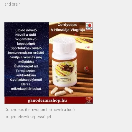
and brain
Cordyceps (hernyógomba) növeli a tüdő
oxigénfelvevő képességét